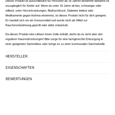
Dieses Produkt ist ausschließlich für Personen ab 18 Jahren bestimmt! Bewahre es
unzugänglich für Kinder auf. Wenn du unter 18 Jahre alt bist, schwanger oder
stillend, unter Herzerkrankungen, Bluthochdruck, Diabetes leidest oder
Medikamente gegen Asthma einnimmst, ist dieses Produkt nicht für dich geeignet.
Es handelt sich um ein Genussmittel und wurde nicht als Mittel zur
Raucherentwöhnung geprüft oder dafür entwickelt.
Da dieses Produkt eine Lithium-Ionen-Zelle enthält, darfst du es nicht über den
regulären Hausmüll entsorgen! Bitte sorge für eine fachgerechte Entsorgung in
einer geeigneten Sammelbox oder bringe es zu einer kommunalen Sammelstelle.
HERSTELLER
EIGENSCHAFTEN
BEWERTUNGEN