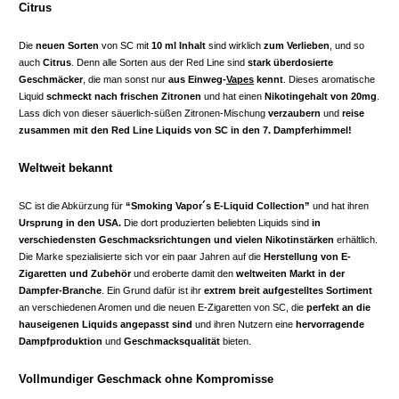
Citrus
Die
neuen Sorten
von SC mit
10 ml Inhalt
sind wirklich
zum Verlieben
, und so
auch
Citrus
. Denn alle Sorten aus der Red Line sind
stark überdosierte
Geschmäcker
, die man sonst nur
aus Einweg-
Vapes
kennt
. Dieses aromatische
Liquid
schmeckt nach frischen Zitronen
und hat einen
Nikotingehalt von 20mg
.
Lass dich von dieser säuerlich-süßen Zitronen-Mischung
verzaubern
und
reise
zusammen mit den Red Line Liquids von SC in den 7. Dampferhimmel!
Weltweit bekannt
SC ist die Abkürzung für
“Smoking Vapor´s E-Liquid Collection”
und hat ihren
Ursprung in den USA.
Die dort produzierten beliebten Liquids sind
in
verschiedensten Geschmacksrichtungen
und vielen Nikotinstärken
erhältlich.
Die Marke spezialisierte sich vor ein paar Jahren auf die
Herstellung von E-
Zigaretten und Zubehör
und eroberte damit den
weltweiten Markt in der
Dampfer-Branche
. Ein Grund dafür ist ihr
extrem breit aufgestelltes Sortiment
an verschiedenen Aromen und die neuen E-Zigaretten von SC, die
perfekt an die
hauseigenen Liquids angepasst sind
und ihren Nutzern eine
hervorragende
Dampfproduktion
und
Geschmacksqualität
bieten.
Vollmundiger Geschmack ohne Kompromisse