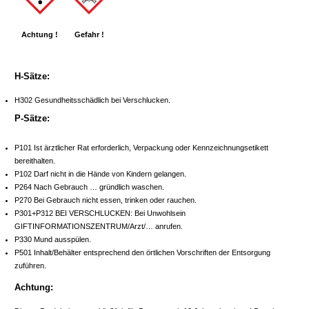
Achtung !
Gefahr !
H-Sätze:
H302 Gesundheitsschädlich bei Verschlucken.
P-Sätze:
P101 Ist ärztlicher Rat erforderlich, Verpackung oder Kennzeichnungsetikett
bereithalten.
P102 Darf nicht in die Hände von Kindern gelangen.
P264 Nach Gebrauch … gründlich waschen.
P270 Bei Gebrauch nicht essen, trinken oder rauchen.
P301+P312 BEI VERSCHLUCKEN: Bei Unwohlsein
GIFTINFORMATIONSZENTRUM/Arzt/… anrufen.
P330 Mund ausspülen.
P501 Inhalt/Behälter entsprechend den örtlichen Vorschriften der Entsorgung
zuführen.
Achtung: