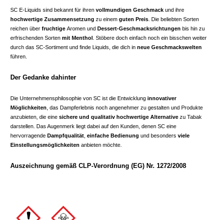
SC E-Liquids sind bekannt für ihren
vollmundigen Geschmack
und ihre
hochwertige Zusammensetzung
zu einem
guten Preis
. Die beliebten Sorten
reichen über
fruchtige
Aromen und
Dessert-Geschmacksrichtungen
bis hin zu
erfrischenden Sorten
mit Menthol
. Stöbere doch einfach noch ein bisschen weiter
durch das SC-Sortiment und finde Liquids, die dich in
neue Geschmackswelten
führen.
Der Gedanke dahinter
Die Unternehmensphilosophie von SC ist die Entwicklung
innovativer
Möglichkeiten
, das Dampferlebnis noch angenehmer zu gestalten und Produkte
anzubieten, die eine
sichere und qualitativ hochwertige Alternative
zu Tabak
darstellen. Das Augenmerk liegt dabei auf den Kunden, denen SC eine
hervorragende
Dampfqualität
,
einfache Bedienung
und besonders
viele
Einstellungsmöglichkeiten
anbieten möchte.
Auszeichnung gemäß CLP-Verordnung (EG) Nr. 1272/2008