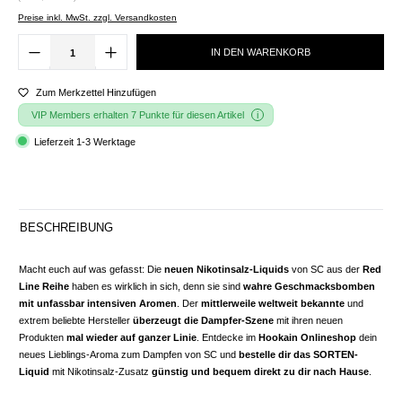
Preise inkl. MwSt. zzgl. Versandkosten
IN DEN WARENKORB
Zum Merkzettel Hinzufügen
VIP Members erhalten 7 Punkte für diesen Artikel
Lieferzeit 1-3 Werktage
BESCHREIBUNG
Macht euch auf was gefasst: Die
neuen Nikotinsalz-Liquids
von SC aus der
Red
Line Reihe
haben es wirklich in sich, denn sie sind
wahre Geschmacksbomben
mit unfassbar intensiven Aromen
. Der
mittlerweile weltweit bekannte
und
extrem beliebte Hersteller
überzeugt die Dampfer-Szene
mit ihren neuen
Produkten
mal wieder auf ganzer Linie
. Entdecke im
Hookain Onlineshop
dein
neues Lieblings-Aroma zum Dampfen von SC und
bestelle dir das SORTEN-
Liquid
mit Nikotinsalz-Zusatz
günstig und bequem direkt zu dir nach Hause
.