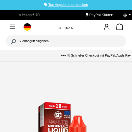
Top Angebote entdecken
tinhalt springen
PayPal Käuferschutz
+++ 🚀 Schneller Checkout mit PayPal, Apple Pay &