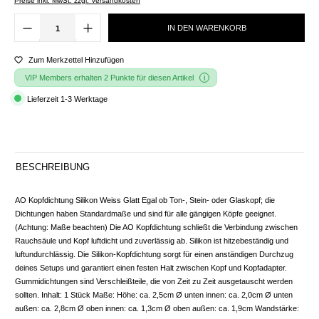
Preise inkl. MwSt. zzgl. Versandkosten
IN DEN WARENKORB
Zum Merkzettel Hinzufügen
VIP Members erhalten 2 Punkte für diesen Artikel
Lieferzeit 1-3 Werktage
BESCHREIBUNG
AO Kopfdichtung Silikon Weiss Glatt Egal ob Ton-, Stein- oder Glaskopf; die
Dichtungen haben Standardmaße und sind für alle gängigen Köpfe geeignet.
(Achtung: Maße beachten) Die AO Kopfdichtung schließt die Verbindung zwischen
Rauchsäule und Kopf luftdicht und zuverlässig ab. Silikon ist hitzebeständig und
luftundurchlässig. Die Silikon-Kopfdichtung sorgt für einen anständigen Durchzug
deines Setups und garantiert einen festen Halt zwischen Kopf und Kopfadapter.
Gummidichtungen sind Verschleißteile, die von Zeit zu Zeit ausgetauscht werden
sollten. Inhalt: 1 Stück Maße: Höhe: ca. 2,5cm Ø unten innen: ca. 2,0cm Ø unten
außen: ca. 2,8cm Ø oben innen: ca. 1,3cm Ø oben außen: ca. 1,9cm Wandstärke: