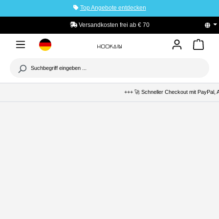
Top Angebote entdecken
tinhalt springen
Versandkosten frei ab € 70
+++ 🚀 Schneller Checkout mit PayPal, 