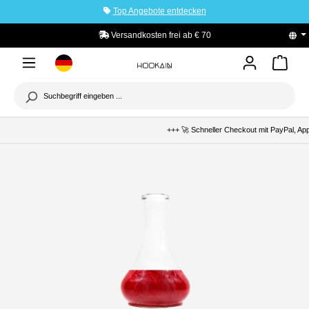
Top Angebote entdecken
tinhalt springen
Versandkosten frei ab € 70
PayPal K
+++ 🚀 Schneller Checkout mit PayPal, Apple Pa