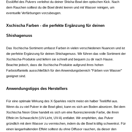
Esslöffel des Pulvers verleihst du deiner Shisha-Bowl den optischen Kick. Nach
dem Rauchen solltest du die Bowl direkt leeren und mit Wasser reinigen, um
eventuelle Verfärbungen vorzubeugen.
Xschischa Farben - die perfekte Ergänzung für deinen
Shishagenuss
Das Xschischa-Sortiment umfasst Farben in vielen verschiedenen Nuancen und ist
die perfekte Ergänzung für deinen Shishagenuss. Wir führen das volle Sortiment der
Xschischa-Produkte und liefern sie schnell und bequem zu dir nach Hause.
Beachte jedoch, dass die Xschischa-Produkte aufgrund ihres hohen
Farbstoffanteils ausschließlich für den Anwendungsbereich "Färben von Wasser"
geeignet sind.
Anwendungstipps des Herstellers
Für eine optimale Wirkung des X-Sparkles reicht meist ein halber Teelöffel aus.
Wenn du zu viel Pulver in die Bowl gibst, kann es sich am Boden absetzen. Bei dem
Xschischa Neon Glow handelt es sich um eine fluoreszierende Farbe, die ihren
Effekt im Schwarzlicht (UV-Licht, UV-A) entfaltet. Wir empfehlen, das Pulver
gründlich mit dem Wasser zu vermischen, indem du die Bowl kräftig schwenkst. Für
einen langanhaltenden Effekt solltest du ohne Diffusor rauchen, da dieser den