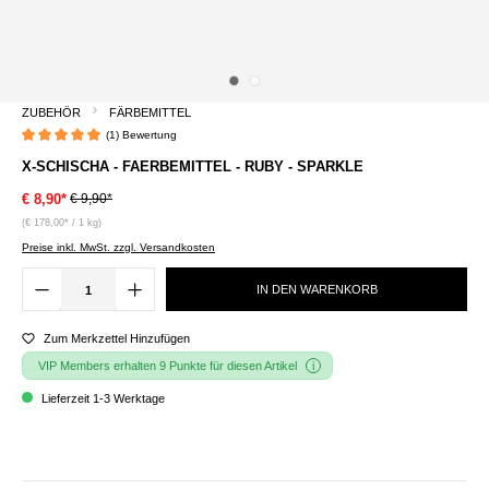
ZUBEHÖR
FÄRBEMITTEL
(1) Bewertung
Durchschnittliche Bewertung von 5 von 5 Sternen
X-SCHISCHA - FAERBEMITTEL - RUBY - SPARKLE
€ 9,90*
€ 8,90*
(€ 178,00* / 1 kg)
Preise inkl. MwSt. zzgl. Versandkosten
IN DEN WARENKORB
Zum Merkzettel Hinzufügen
VIP Members erhalten 9 Punkte für diesen Artikel
Lieferzeit 1-3 Werktage