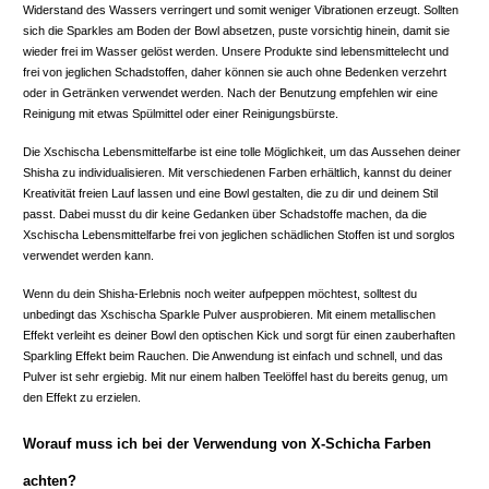
Widerstand des Wassers verringert und somit weniger Vibrationen erzeugt. Sollten
sich die Sparkles am Boden der Bowl absetzen, puste vorsichtig hinein, damit sie
wieder frei im Wasser gelöst werden. Unsere Produkte sind lebensmittelecht und
frei von jeglichen Schadstoffen, daher können sie auch ohne Bedenken verzehrt
oder in Getränken verwendet werden. Nach der Benutzung empfehlen wir eine
Reinigung mit etwas Spülmittel oder einer Reinigungsbürste.
Die Xschischa Lebensmittelfarbe ist eine tolle Möglichkeit, um das Aussehen deiner
Shisha zu individualisieren. Mit verschiedenen Farben erhältlich, kannst du deiner
Kreativität freien Lauf lassen und eine Bowl gestalten, die zu dir und deinem Stil
passt. Dabei musst du dir keine Gedanken über Schadstoffe machen, da die
Xschischa Lebensmittelfarbe frei von jeglichen schädlichen Stoffen ist und sorglos
verwendet werden kann.
Wenn du dein Shisha-Erlebnis noch weiter aufpeppen möchtest, solltest du
unbedingt das Xschischa Sparkle Pulver ausprobieren. Mit einem metallischen
Effekt verleiht es deiner Bowl den optischen Kick und sorgt für einen zauberhaften
Sparkling Effekt beim Rauchen. Die Anwendung ist einfach und schnell, und das
Pulver ist sehr ergiebig. Mit nur einem halben Teelöffel hast du bereits genug, um
den Effekt zu erzielen.
Worauf muss ich bei der Verwendung von X-Schicha Farben
achten?