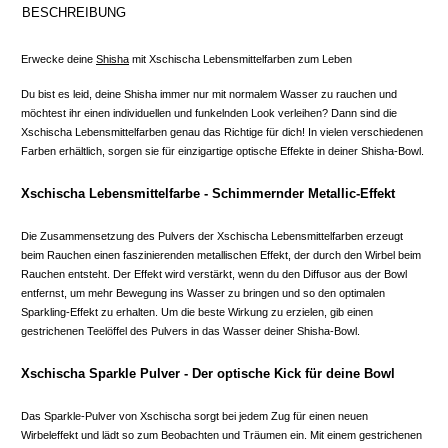
BESCHREIBUNG
Erwecke deine
Shisha
mit Xschischa Lebensmittelfarben zum Leben
Du bist es leid, deine Shisha immer nur mit normalem Wasser zu rauchen und
möchtest ihr einen individuellen und funkelnden Look verleihen? Dann sind die
Xschischa Lebensmittelfarben genau das Richtige für dich! In vielen verschiedenen
Farben erhältlich, sorgen sie für einzigartige optische Effekte in deiner Shisha-Bowl.
Xschischa Lebensmittelfarbe - Schimmernder Metallic-Effekt
Die Zusammensetzung des Pulvers der Xschischa Lebensmittelfarben erzeugt
beim Rauchen einen faszinierenden metallischen Effekt, der durch den Wirbel beim
Rauchen entsteht. Der Effekt wird verstärkt, wenn du den Diffusor aus der Bowl
entfernst, um mehr Bewegung ins Wasser zu bringen und so den optimalen
Sparkling-Effekt zu erhalten. Um die beste Wirkung zu erzielen, gib einen
gestrichenen Teelöffel des Pulvers in das Wasser deiner Shisha-Bowl.
Xschischa Sparkle Pulver - Der optische Kick für deine Bowl
Das Sparkle-Pulver von Xschischa sorgt bei jedem Zug für einen neuen
Wirbeleffekt und lädt so zum Beobachten und Träumen ein. Mit einem gestrichenen