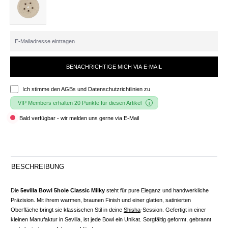
BENACHRICHTIGE MICH VIA E-MAIL
Ich stimme den
AGBs und Datenschutzrichtlinien
zu
VIP Members erhalten 20 Punkte für diesen Artikel
Bald verfügbar - wir melden uns gerne via E-Mail
BESCHREIBUNG
Die
5evilla Bowl 5hole Classic Milky
steht für pure Eleganz und handwerkliche
Präzision. Mit ihrem warmen, braunen Finish und einer glatten, satinierten
Oberfläche bringt sie klassischen Stil in deine
Shisha
-Session. Gefertigt in einer
kleinen Manufaktur in Sevilla, ist jede Bowl ein Unikat. Sorgfältig geformt, gebrannt