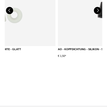
AO - KOPFDICHTUNG - SILIKON - SCHWARZ - GLATT
K
€ 1,50*
S