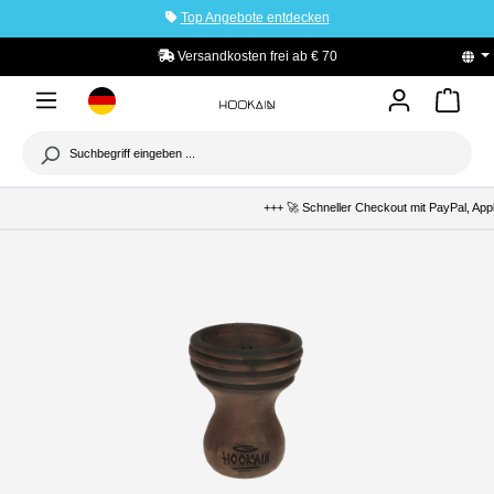
Top Angebote entdecken
tinhalt springen
Versandkosten frei ab € 70
PayPal K
+++ 🚀 Schneller Checkout mit PayPal, Apple Pa