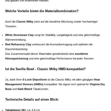
und glasiert von erfahrenen Händen.
Welche Vorteile bietet die Materialkombination?
Auch die
Classic Milky
setzt auf die bewährte Mischung zweier hochwertiger
Tonarten:
White Stoneware Clay
sorgt für Stabilität, Langlebigkeit und eine gleichmäßige
Wärmeverteilung.
Red Refractory Clay
verbessert die Aromaübertragung und optimiert die
Rauchentwicklung.
Das Zusammenspiel dieser Materialien gewährleistet eine
exzellente
Hitzespeicherung
und eine gleichmäßige Performance bei jeder Session.
Ist die 5evilla Bowl - Classic Milky HMD-kompatibel?
Ja, dank ihrer
5-Loch-Depotform
ist die Classic Milky mit allen gängigen
Heat
Management Devices (HMDs)
kompatibel. Sie eignet sich optimal für
Virginia Dry
Base
und
Dark Blend
-Tabaksorten.
Technische Details auf einen Blick:
Tabakdepot (Ø):
ca. 6,8 cm