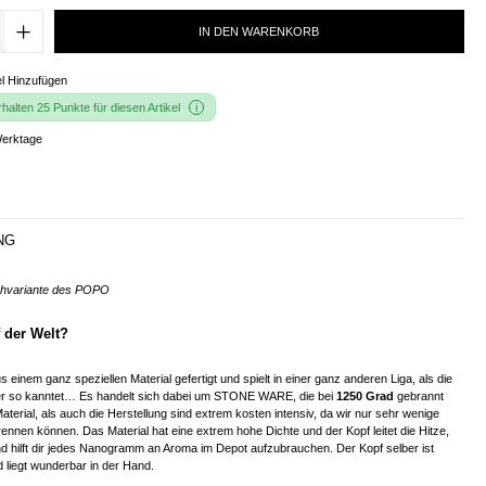
IN DEN WARENKORB
l Hinzufügen
alten 25 Punkte für diesen Artikel
Werktage
NG
chvariante des POPO
 der Welt?
 einem ganz speziellen Material gefertigt und spielt in einer ganz anderen Liga, als die
sher so kanntet… Es handelt sich dabei um STONE WARE, die bei
1250 Grad
gebrannt
aterial, als auch die Herstellung sind extrem kosten intensiv, da wir nur sehr wenige
rennen können. Das Material hat eine extrem hohe Dichte und der Kopf leitet die Hitze,
nd hilft dir jedes Nanogramm an Aroma im Depot aufzubrauchen. Der Kopf selber ist
 liegt wunderbar in der Hand.