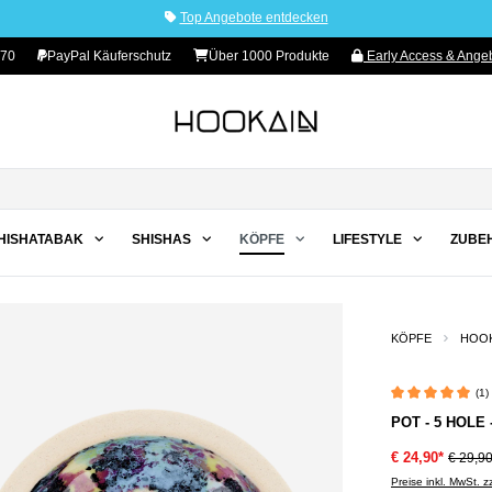
Top Angebote entdecken
 70
PayPal Käuferschutz
Über 1000 Produkte
Early Access & Angeb
HISHATABAK
SHISHAS
KÖPFE
LIFESTYLE
ZUBE
KÖPFE
HOO
(1)
Durchschnittliche 
POT - 5 HOLE
€ 24,90*
€ 29,9
Preise inkl. MwSt. 