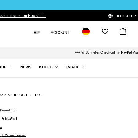
ote mit unseren Newsletter
DEUTSCH
VIP
ACCOUNT
+++ 🚀 Schneller Checkout mit PayPal, Apple Pay 
HÖR
NEWS
KOHLE
TABAK
KAIN MEHRLOCH
POT
 Bewertung
Bewertung von 5 von 5 Sternen
 - VELVET
0*
zzgl. Versandkosten