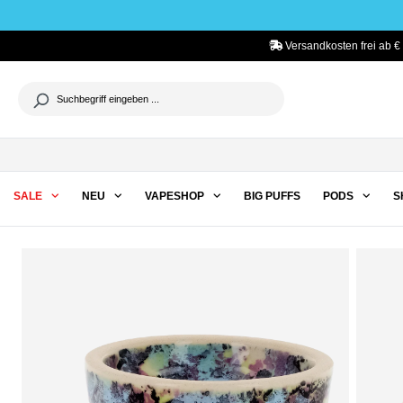
he springen
Zur Hauptnavigation springen
Versandkosten frei ab €
SALE
NEU
VAPESHOP
BIG PUFFS
PODS
S