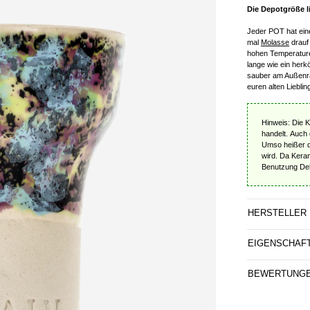
Die Depotgröße li
Jeder POT hat eine
mal
Molasse
drauf
hohen Temperature
lange wie ein herk
sauber am Außenra
euren alten Liebli
Hinweis: Die 
handelt. Auch 
Umso heißer de
wird. Da Kera
Benutzung Dehn
HERSTELLER
EIGENSCHAF
BEWERTUNG