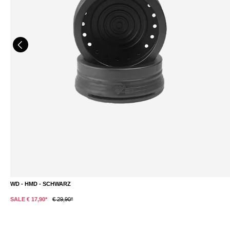
MIRA - HMD - V2A EDELSTAHL - SILBER
DETAILS
SALE € 17,90*
€ 29,90*