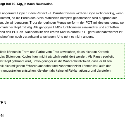
egt bei 10-13g, je nach Bausweise.
 angeraute Lippe für den Perfect Fit. Darüber hinaus wird die Lippe nicht dreckig, wenn
 kommt, da die Poren des Stein-Materiales komplett geschlossen sind aufgrund der
n, die wir benutzen. Trotz der geringen Menge performt der POT mindestens genau so
ömmlicher Kopf mit 20g. Alle gängigen HMDs funktionieren einwandfrei und schließen
nd des POT ab. Nachdem ihr den ersten Kopf in eurem POT geraucht habt werdet ihr
ngskopf nur noch verachtend anschauen. Uns geht es nicht anders.
Köpfe können in Form und Farbe vom Foto abweichen, da es sich um Keramik
das Bluten des Kopfes kann nicht gänzlich verhindert werden. Als Faustregel gilt:
r Kopf gebrannt wird, umso geringer ist die Wahrscheinlichkeit, dass er bluten
mik sich mit jedem Erhitzen ausdehnt und zusammenzieht können im Laufe der
ungsstreifen entstehen, die ebenfalls keinerlei Reklamationsgrund darstellen.
TEN
EN