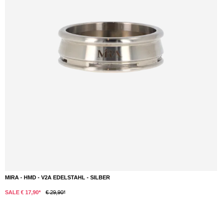
KALOUD - LOTUS 1+ | AZURIS
DETAILS
€ 49,90*
Durchschnittliche Bewertung von 5 von 5 Sternen