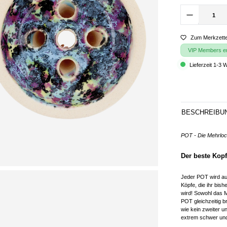
Zum Merkzette
VIP Members erh
Lieferzeit 1-3 
BESCHREIBU
POT - Die Mehrlo
Der beste Kopf
Jeder POT wird aus
Köpfe, die ihr bi
wird! Sowohl das M
POT gleichzeitig b
wie kein zweiter u
extrem schwer und