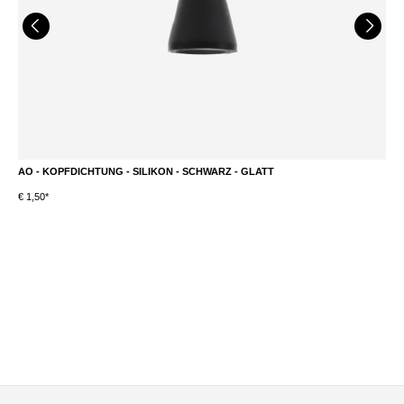
AO - KOPFDICHTUNG - SILIKON - SCHWARZ - GLATT
K
€ 1,50*
S