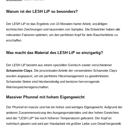
Warum ist der LESH LiP so besonders?
Der LESH LiP ist das Ergebnis von 10 Monaten harter Arbeit, unzähligen
technischen Zeichnungen und tausenden von Samples. Die Entwickler haben alle
relevanten Faktoren optimiert, um den perfekten Kopf für dein Raucherlebnis zu
erschaffen.
Was macht das Material des LESH LiP so einzigartig?
Der LESH LiP besteht aus einem speziellen Gemisch zweier verschiedener
Schamotte-Clays
. Die prozentualen Anteile der verwendeten Schamotte Clays
wurden angepasst, um ein perfektes Hitzemanagement zu gewährleisten.
Schamotte-Steine sind hitzebeständig und besitzen hervorragende
Wärmespeichereigenschaften.
Massiver Phunnel mit hohem Eigengewicht
Der Phunnel ist massiv und hat ein hohes und wertiges Eigengewicht. Aufgrund der
anderen Zusammensetzung des Ausgangsmateriales und des hohen Gewichtes
wird der "LESH LiP" bei noch höheren Temperaturen gebrannt. Der Kopf ist
mehrfach glasiert und wird per Handarbeit mit größter Liebe zum Detail hergestellt.