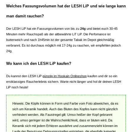
Welches Fassungsvolumen hat der LESH LiP und wie lange kann
man damit rauchen?
Der LESH LiP hat ein Fassungsvolumen von bis zu
24g
und bietet euch 30-45
Minuten mehr Rauchspaß als der altbewährte LiT LiP. Die Perfomance ist
butterweich und nach 1h45min ist der gesamte Tabak im Depot gleichmäßig
verbrannt. Es ist durchaus möglich mit 17-24g zu rauchen, wir empfehlen jedoch
24g.
Wo kann ich den LESH LiP kaufen?
Du kannst den LESH LiP
günstig im Hookain Onlineshop
kaufen und dir so ein
erstklassiges Raucherlebnis sichern. Warte nicht länger und hol dir deinen LESH
LiP noch heute!
Hinweis: Die Köpfe können in Form und Farbe vom Foto abweichen, da es
sich um Keramik handelt. Auch das Bluten des Kopfes kann nicht gänzlich
verhindert werden. Als Faustregel gilt: Umso heißer der Kopf gebrannt
wird, umso geringer ist die Wahrscheinlichkeit, dass er bluten wird. Da
Keramik sich mit jedem Erhitzen ausdehnt und zusammenzieht können im
Laufe der Benutzung Dehnungsstreifen entstehen, die ebenfalls keinerlei