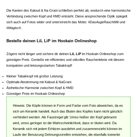
Die Kanten des Kaloud & Na Grani schließen perfekt ab, wodurch eine harmonische
Verbindung zwischen Kopf und HMD entsteht. Diese ansprechende Optik spiegelt
sich auch auf Fotos wider und unterstreicht das Motto:
#DasAugeRauchtMit
und
#Magisch
.
Bestelle deinen LiL LiP im Hookain Onlineshop
Zögere nicht länger und sichere dir deinen
LiL LiP
im Hookain Onlineshop zum
günstigen Preis. Genieße ein effizientes und stilvolles Raucherlebnis mit diesem
kompakten und leistungsstarken Tabakkopf!
Kleiner Tabakkopf mit großer Leistung
Optimale Abstimmung mit Kaloud & NaGrani
Ästhetische Harmonie zwischen Kopf & HMD
Günstiger Preis im Hookain Onlineshop
Hinweis: Die Köpfe können in Form und Farbe vom Foto abweichen, da es
sich um Keramik handelt. Auch das Bluten des Kopfes kann nicht gänzlich
verhindert werden. Als Faustregel gilt: Umso heißer der Kopf gebrannt
wird, umso geringer ist die Wahrscheinlichkeit, dass er bluten wird. Da
Keramik sich mit jedem Erhitzen ausdehnt und zusammenzieht können im
Laufe der Benutzung Dehnungsstreifen entstehen, die ebenfalls keinerlei