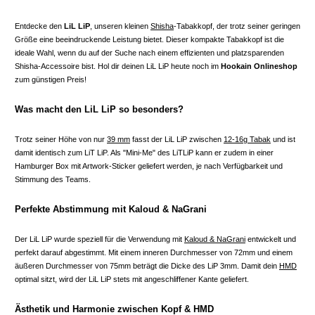
Entdecke den
LiL LiP
, unseren kleinen
Shisha
-Tabakkopf, der trotz seiner geringen
Größe eine beeindruckende Leistung bietet. Dieser kompakte Tabakkopf ist die
ideale Wahl, wenn du auf der Suche nach einem effizienten und platzsparenden
Shisha-Accessoire bist. Hol dir deinen LiL LiP heute noch im
Hookain Onlineshop
zum günstigen Preis!
Was macht den LiL LiP so besonders?
Trotz seiner Höhe von nur
39 mm
fasst der LiL LiP zwischen
12-16g Tabak
und ist
damit identisch zum LiT LiP. Als "Mini-Me" des LiTLiP kann er zudem in einer
Hamburger Box mit Artwork-Sticker geliefert werden, je nach Verfügbarkeit und
Stimmung des Teams.
Perfekte Abstimmung mit Kaloud & NaGrani
Der LiL LiP wurde speziell für die Verwendung mit
Kaloud & NaGrani
entwickelt und
perfekt darauf abgestimmt. Mit einem inneren Durchmesser von 72mm und einem
äußeren Durchmesser von 75mm beträgt die Dicke des LiP 3mm. Damit dein
HMD
optimal sitzt, wird der LiL LiP stets mit angeschliffener Kante geliefert.
Ästhetik und Harmonie zwischen Kopf & HMD