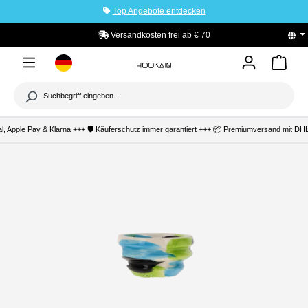
Top Angebote entdecken
tinhalt springen
Versandkosten frei ab € 70
PayPal K
, Apple Pay & Klarna +++ 🛡️ Käuferschutz immer garantiert +++ 📦 Premiumversand mit DHL