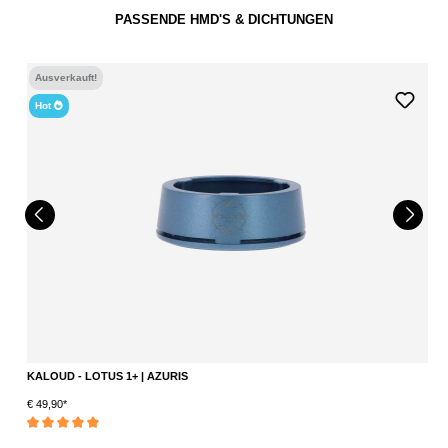
PASSENDE HMD'S & DICHTUNGEN
Ausverkauft!
Hot
KALOUD - LOTUS 1+ | AZURIS
W
€ 49,90*
S
Durchschnittliche Bewertung von 5 von 5 Sternen