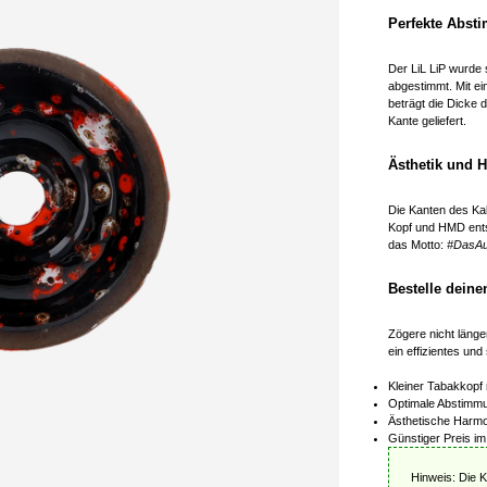
Perfekte Abst
Der LiL LiP wurde 
abgestimmt. Mit 
beträgt die Dicke
Kante geliefert.
Ästhetik und 
Die Kanten des Ka
Kopf und HMD entst
das Motto:
#DasAu
Bestelle dein
Zögere nicht länge
ein effizientes un
Kleiner Tabakkopf 
Optimale Abstimmu
Ästhetische Harm
Günstiger Preis i
Hinweis: Die 