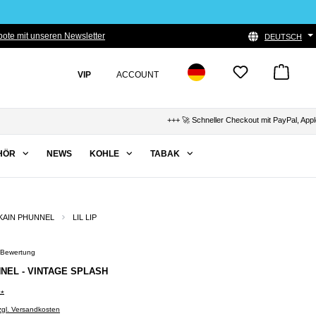
ote mit unseren Newsletter
DEUTSCH
VIP
ACCOUNT
+++ 🚀 Schneller Checkout mit PayPal, Apple Pay &
HÖR
NEWS
KOHLE
TABAK
AIN PHUNNEL
LIL LIP
 Bewertung
Bewertung von 5 von 5 Sternen
UNNEL - VINTAGE SPLASH
0*
zzgl. Versandkosten