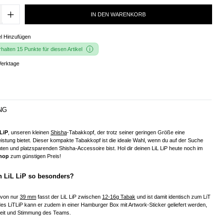
IN DEN WARENKORB
l Hinzufügen
alten 15 Punkte für diesen Artikel
Werktage
NG
 LiP
, unseren kleinen
Shisha
-Tabakkopf, der trotz seiner geringen Größe eine
stung bietet. Dieser kompakte Tabakkopf ist die ideale Wahl, wenn du auf der Suche
nten und platzsparenden Shisha-Accessoire bist. Hol dir deinen LiL LiP heute noch im
hop
zum günstigen Preis!
 LiL LiP so besonders?
 von nur
39 mm
fasst der LiL LiP zwischen
12-16g Tabak
und ist damit identisch zum LiT
 des LiTLiP kann er zudem in einer Hamburger Box mit Artwork-Sticker geliefert werden,
keit und Stimmung des Teams.