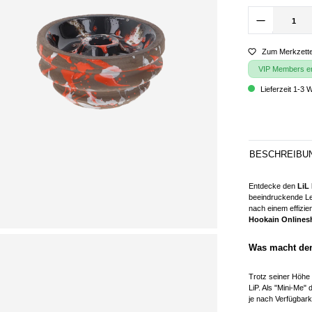
Zum Merkzette
VIP Members erh
Lieferzeit 1-3 
BESCHREIBU
Entdecke den
LiL
beeindruckende Lei
nach einem effizie
Hookain Onlines
Was macht den
Trotz seiner Höhe
LiP. Als "Mini-Me"
je nach Verfügbar