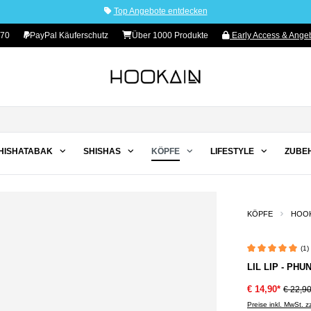
Top Angebote entdecken
 70
PayPal Käuferschutz
Über 1000 Produkte
Early Access & Angeb
HISHATABAK
SHISHAS
KÖPFE
LIFESTYLE
ZUBE
KÖPFE
HOOK
(1)
Durchschnittliche 
LIL LIP - PH
€ 14,90*
€ 22,9
Preise inkl. MwSt. 