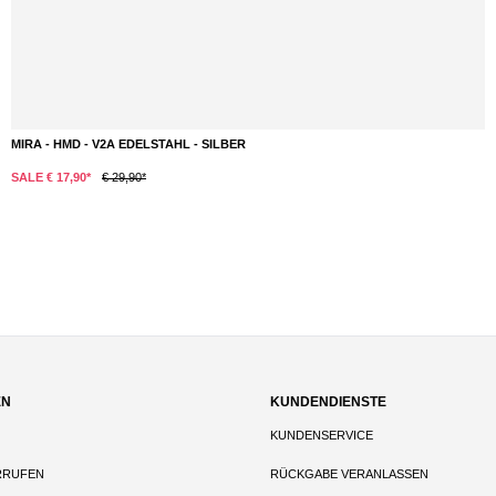
KOKA FOIL - PREMIUM ALUFOLIE - 25 M - 14 CM - 40 ΜM
SALE € 4,50*
€ 6,90*
EN
KUNDENDIENSTE
KUNDENSERVICE
RRUFEN
RÜCKGABE VERANLASSEN