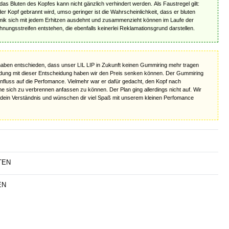
das Bluten des Kopfes kann nicht gänzlich verhindert werden. Als Faustregel gilt:
r Kopf gebrannt wird, umso geringer ist die Wahrscheinlichkeit, dass er bluten
mik sich mit jedem Erhitzen ausdehnt und zusammenzieht können im Laufe der
ungsstreifen entstehen, die ebenfalls keinerlei Reklamationsgrund darstellen.
haben entschieden, dass unser LIL LIP in Zukunft keinen Gummiring mehr tragen
indung mit dieser Entscheidung haben wir den Preis senken können. Der Gummiring
Einfluss auf die Perfomance. Vielmehr war er dafür gedacht, den Kopf nach
 sich zu verbrennen anfassen zu können. Der Plan ging allerdings nicht auf. Wir
r dein Verständnis und wünschen dir viel Spaß mit unserem kleinen Perfomance
TEN
EN