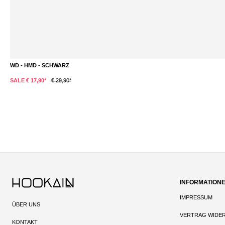
MIRA - HMD - V2A EDELSTAHL - SILBER
DETAILS
SALE € 17,90*
€ 29,90*
INFORMATION
IMPRESSUM
ÜBER UNS
VERTRAG WIDE
KONTAKT