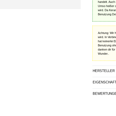
handelt. Auch 
Umso heißer de
wird. Da Kera
Benutzung Dehn
Achtung: Wir 
wird. In Verb
hat keinerlei 
Benutzung ohne
danken dir fü
Wunder..
HERSTELLER
EIGENSCHAF
BEWERTUNG