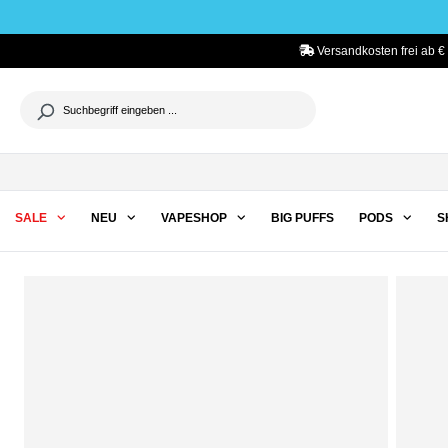
he springen
Zur Hauptnavigation springen
Versandkosten frei ab €
SALE
NEU
VAPESHOP
BIG PUFFS
PODS
S