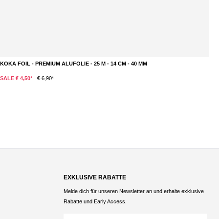
AO - KOPFDICHTUNG - SILIKON - SCHWARZ - GLATT
K
€ 1,50*
€ 
Du
EXKLUSIVE RABATTE
Melde dich für unseren Newsletter an und erhalte exklusive
Rabatte und Early Access.