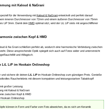
immung mit Kaloud & NaGrani
speziell für die Verwendung mit
Kaloud & NaGrani
entwickelt und perfekt darauf
einem inneren Durchmesser von 72mm und einem äußeren Durchmesser von 75mm
 des LiP 3mm. Damit dein
HMD
optimal sitzt, wird der LiL LiP stets mit angeschliffener
Harmonie zwischen Kopf & HMD
loud & Na Grani schließen perfekt ab, wodurch eine harmonische Verbindung zwischen
eht. Diese ansprechende Optik spiegelt sich auch auf Fotos wider und unterstreicht
geRauchtMit
und
#Magisch
.
en LiL LiP im Hookain Onlineshop
r und sichere dir deinen
LiL LiP
im Hookain Onlineshop zum günstigen Preis. Genieße
d stilvolles Raucherlebnis mit diesem kompakten und leistungsstarken Tabakkopf!
mit großer Leistung
ng mit Kaloud & NaGrani
onie zwischen Kopf & HMD
m Hookain Onlineshop
Köpfe können in Form und Farbe vom Foto abweichen, da es sich um Keramik