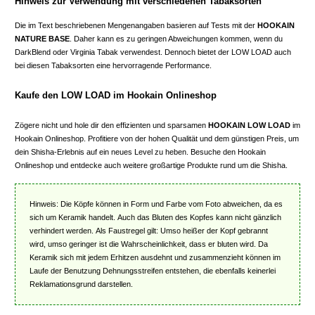
Hinweis zur Verwendung mit verschiedenen Tabaksorten
Die im Text beschriebenen Mengenangaben basieren auf Tests mit der
HOOKAIN
NATURE BASE
. Daher kann es zu geringen Abweichungen kommen, wenn du
DarkBlend oder Virginia Tabak verwendest. Dennoch bietet der LOW LOAD auch
bei diesen Tabaksorten eine hervorragende Performance.
Kaufe den LOW LOAD im Hookain Onlineshop
Zögere nicht und hole dir den effizienten und sparsamen
HOOKAIN LOW LOAD
im
Hookain Onlineshop. Profitiere von der hohen Qualität und dem günstigen Preis, um
dein Shisha-Erlebnis auf ein neues Level zu heben. Besuche den Hookain
Onlineshop und entdecke auch weitere großartige Produkte rund um die Shisha.
Hinweis: Die Köpfe können in Form und Farbe vom Foto abweichen, da es
sich um Keramik handelt. Auch das Bluten des Kopfes kann nicht gänzlich
verhindert werden. Als Faustregel gilt: Umso heißer der Kopf gebrannt
wird, umso geringer ist die Wahrscheinlichkeit, dass er bluten wird. Da
Keramik sich mit jedem Erhitzen ausdehnt und zusammenzieht können im
Laufe der Benutzung Dehnungsstreifen entstehen, die ebenfalls keinerlei
Reklamationsgrund darstellen.