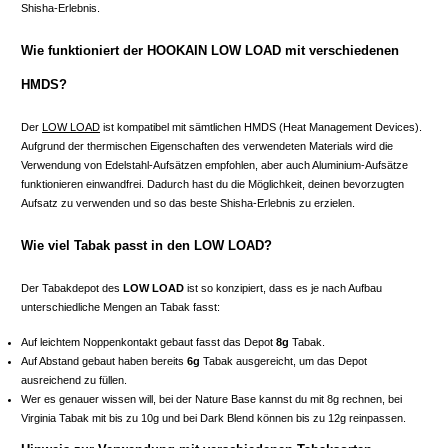
Shisha-Erlebnis.
Wie funktioniert der HOOKAIN LOW LOAD mit verschiedenen
HMDS?
Der
LOW LOAD
ist kompatibel mit sämtlichen HMDS (Heat Management Devices).
Aufgrund der thermischen Eigenschaften des verwendeten Materials wird die
Verwendung von Edelstahl-Aufsätzen empfohlen, aber auch Aluminium-Aufsätze
funktionieren einwandfrei. Dadurch hast du die Möglichkeit, deinen bevorzugten
Aufsatz zu verwenden und so das beste Shisha-Erlebnis zu erzielen.
Wie viel Tabak passt in den LOW LOAD?
Der Tabakdepot des
LOW LOAD
ist so konzipiert, dass es je nach Aufbau
unterschiedliche Mengen an Tabak fasst:
Auf leichtem Noppenkontakt gebaut fasst das Depot
8g
Tabak.
Auf Abstand gebaut haben bereits
6g
Tabak ausgereicht, um das Depot
ausreichend zu füllen.
Wer es genauer wissen will, bei der Nature Base kannst du mit 8g rechnen, bei
Virginia Tabak mit bis zu 10g und bei Dark Blend können bis zu 12g reinpassen.