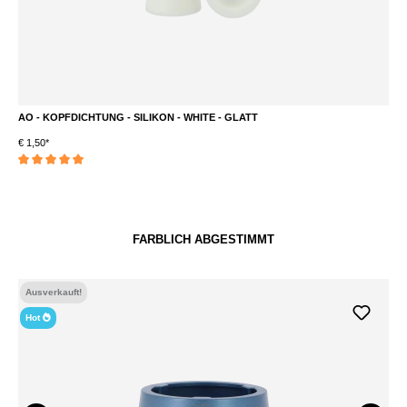
AO - KOPFDICHTUNG - SILIKON - WHITE - GLATT
A
€ 1,50*
€ 
Durchschnittliche Bewertung von 5 von 5 Sternen
FARBLICH ABGESTIMMT
Ausverkauft!
Hot