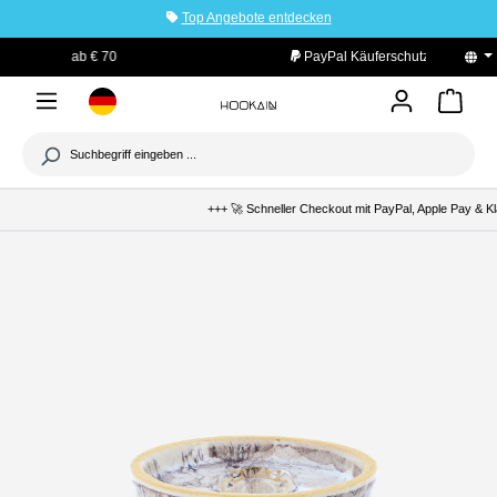
Top Angebote entdecken
tinhalt springen
PayPal Käuferschutz
+++ 🚀 Schneller Checkout mit PayPal, Apple Pay & Kla