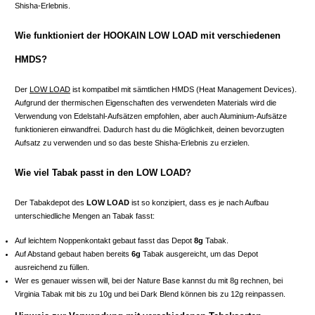
Shisha-Erlebnis.
Wie funktioniert der HOOKAIN LOW LOAD mit verschiedenen
HMDS?
Der
LOW LOAD
ist kompatibel mit sämtlichen HMDS (Heat Management Devices).
Aufgrund der thermischen Eigenschaften des verwendeten Materials wird die
Verwendung von Edelstahl-Aufsätzen empfohlen, aber auch Aluminium-Aufsätze
funktionieren einwandfrei. Dadurch hast du die Möglichkeit, deinen bevorzugten
Aufsatz zu verwenden und so das beste Shisha-Erlebnis zu erzielen.
Wie viel Tabak passt in den LOW LOAD?
Der Tabakdepot des
LOW LOAD
ist so konzipiert, dass es je nach Aufbau
unterschiedliche Mengen an Tabak fasst:
Auf leichtem Noppenkontakt gebaut fasst das Depot
8g
Tabak.
Auf Abstand gebaut haben bereits
6g
Tabak ausgereicht, um das Depot
ausreichend zu füllen.
Wer es genauer wissen will, bei der Nature Base kannst du mit 8g rechnen, bei
Virginia Tabak mit bis zu 10g und bei Dark Blend können bis zu 12g reinpassen.