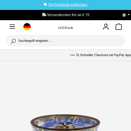
Top Angebote entdecken
tinhalt springen
Versandkosten frei ab € 70
PayPal K
+++ 🚀 Schneller Checkout mit PayPal, Apple Pay