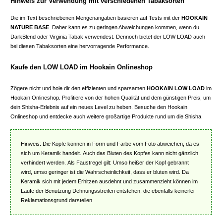
Hinweis zur Verwendung mit verschiedenen Tabaksorten
Die im Text beschriebenen Mengenangaben basieren auf Tests mit der
HOOKAIN
NATURE BASE
. Daher kann es zu geringen Abweichungen kommen, wenn du
DarkBlend oder Virginia Tabak verwendest. Dennoch bietet der LOW LOAD auch
bei diesen Tabaksorten eine hervorragende Performance.
Kaufe den LOW LOAD im Hookain Onlineshop
Zögere nicht und hole dir den effizienten und sparsamen
HOOKAIN LOW LOAD
im
Hookain Onlineshop. Profitiere von der hohen Qualität und dem günstigen Preis, um
dein Shisha-Erlebnis auf ein neues Level zu heben. Besuche den Hookain
Onlineshop und entdecke auch weitere großartige Produkte rund um die Shisha.
Hinweis: Die Köpfe können in Form und Farbe vom Foto abweichen, da es
sich um Keramik handelt. Auch das Bluten des Kopfes kann nicht gänzlich
verhindert werden. Als Faustregel gilt: Umso heißer der Kopf gebrannt
wird, umso geringer ist die Wahrscheinlichkeit, dass er bluten wird. Da
Keramik sich mit jedem Erhitzen ausdehnt und zusammenzieht können im
Laufe der Benutzung Dehnungsstreifen entstehen, die ebenfalls keinerlei
Reklamationsgrund darstellen.