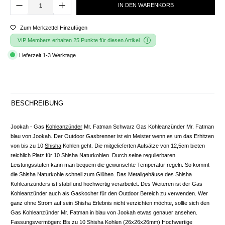
IN DEN WARENKORB
Zum Merkzettel Hinzufügen
VIP Members erhalten 25 Punkte für diesen Artikel
Lieferzeit 1-3 Werktage
BESCHREIBUNG
Jookah - Gas
Kohleanzünder
Mr. Fatman Schwarz Gas Kohleanzünder Mr. Fatman
blau von Jookah. Der Outdoor Gasbrenner ist ein Meister wenn es um das Erhitzen
von bis zu 10
Shisha
Kohlen geht. Die mitgelieferten Aufsätze von 12,5cm bieten
reichlich Platz für 10 Shisha Naturkohlen. Durch seine regulierbaren
Leistungsstufen kann man bequem die gewünschte Temperatur regeln. So kommt
die Shisha Naturkohle schnell zum Glühen. Das Metallgehäuse des Shisha
Kohleanzünders ist stabil und hochwertig verarbeitet. Des Weiteren ist der Gas
Kohleanzünder auch als Gaskocher für den Outdoor Bereich zu verwenden. Wer
ganz ohne Strom auf sein Shisha Erlebnis nicht verzichten möchte, sollte sich den
Gas Kohleanzünder Mr. Fatman in blau von Jookah etwas genauer ansehen.
Fassungsvermögen: Bis zu 10 Shisha Kohlen (26x26x26mm) Hochwertige