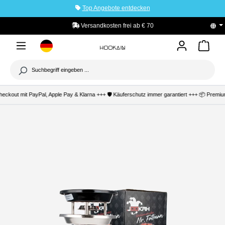
Top Angebote entdecken
tinhalt springen
Versandkosten frei ab € 70
eckout mit PayPal, Apple Pay & Klarna +++ 🛡️ Käuferschutz immer garantiert +++ 📦 Prem