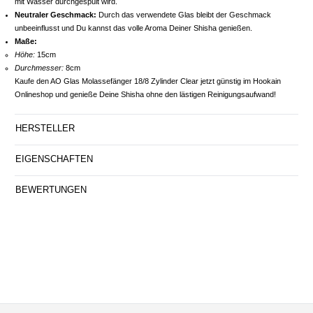
mit Wasser durchgespült wird.
Neutraler Geschmack:
Durch das verwendete Glas bleibt der Geschmack
unbeeinflusst und Du kannst das volle Aroma Deiner Shisha genießen.
Maße:
Höhe:
15cm
Durchmesser:
8cm
Kaufe den AO Glas Molassefänger 18/8 Zylinder Clear jetzt günstig im Hookain
Onlineshop und genieße Deine Shisha ohne den lästigen Reinigungsaufwand!
HERSTELLER
EIGENSCHAFTEN
BEWERTUNGEN