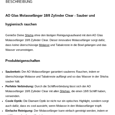
BESCHREIBUNG
AO Glas Molassefänger 18/8 Zylinder Clear - Sauber und
hygienisch rauchen
Genieße Deine
Shisha
ohne den lästigen Reinigungsaufwand mit dem AO Glas
Molassefänger 18/8 Zylinder Clear. Dieser innovative Molassefänger sorgt dafür,
dass keine überschüssige
Molasse
und Tabakreste in die Bowl gelangen und das
Wasser verunreinigen.
Produkteigenschaften
Sauberkeit:
Der AO Molassefänger garantiert sauberes Rauchen, indem er
überschüssige Molasse und Tabakreste auffängt und so das Wasser in der Shisha
sauber hält.
Perfekte Verbindung:
Durch die Schliffverbindung lässt sich der AO
Molassefänger 18/8 Zylinder Clear mit allen
Shishas
, die einen 18/8 Schliff haben,
verwenden.
Coole Optik:
Die Diamant Optik ist nicht nur ein optisches Highlight, sondern sorgt
auch dafür, dass es cool aussieht, wenn Molasse in den Molassefänger tropft.
Einfache Reinigung:
Der Molassefänger kann einfach gereinigt werden, indem er