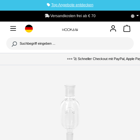
Top Angebote entdecken
tinhalt springen
0
PayPal Käuferschutz
+++ 🚀 Schneller Checkout mit PayPal, Apple Pay 