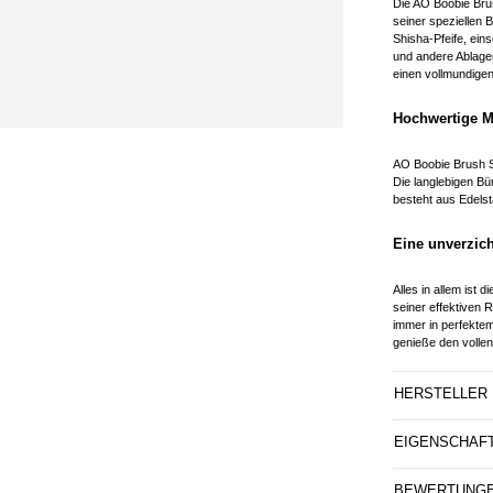
Die AO Boobie Brus
seiner speziellen 
Shisha-Pfeife, ei
und andere Ablager
einen vollmundige
Hochwertige Ma
AO Boobie Brush Sh
Die langlebigen Bü
besteht aus Edelsta
Eine unverzic
Alles in allem ist
seiner effektiven 
immer in perfektem
genieße den vollen
HERSTELLER
EIGENSCHAF
BEWERTUNG