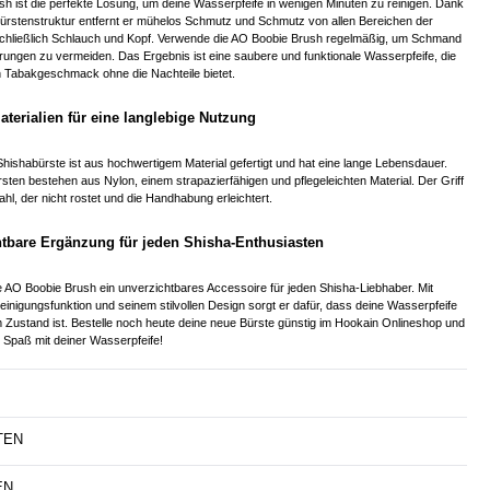
h ist die perfekte Lösung, um deine Wasserpfeife in wenigen Minuten zu reinigen. Dank
Bürstenstruktur entfernt er mühelos Schmutz und Schmutz von allen Bereichen der
nschließlich Schlauch und Kopf. Verwende die AO Boobie Brush regelmäßig, um Schmand
ungen zu vermeiden. Das Ergebnis ist eine saubere und funktionale Wasserpfeife, die
n Tabakgeschmack ohne die Nachteile bietet.
terialien für eine langlebige Nutzung
ishabürste ist aus hochwertigem Material gefertigt und hat eine lange Lebensdauer.
rsten bestehen aus Nylon, einem strapazierfähigen und pflegeleichten Material. Der Griff
hl, der nicht rostet und die Handhabung erleichtert.
htbare Ergänzung für jeden Shisha-Enthusiasten
 die AO Boobie Brush ein unverzichtbares Accessoire für jeden Shisha-Liebhaber. Mit
Reinigungsfunktion und seinem stilvollen Design sorgt er dafür, dass deine Wasserpfeife
 Zustand ist. Bestelle noch heute deine neue Bürste günstig im Hookain Onlineshop und
 Spaß mit deiner Wasserpfeife!
TEN
EN