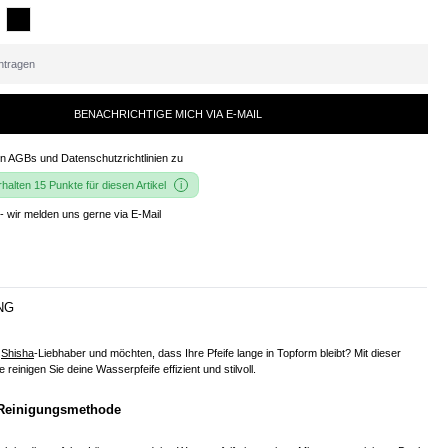
BENACHRICHTIGE MICH VIA E-MAIL
en
AGBs und Datenschutzrichtlinien
zu
alten 15 Punkte für diesen Artikel
- wir melden uns gerne via E-Mail
NG
r
Shisha
-Liebhaber und möchten, dass Ihre Pfeife lange in Topform bleibt? Mit dieser
e reinigen Sie deine Wasserpfeife effizient und stilvoll.
e Reinigungsmethode