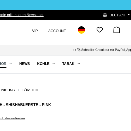
ote mit unseren Newsletter
DEUTSCH
VIP
ACCOUNT
+++ 🚀 Schneller Checkout mit PayPal, Apple Pa
HÖR
NEWS
KOHLE
TABAK
EINIGUNG
BÜRSTEN
 - SHISHABUERSTE - PINK
zzgl. Versandkosten