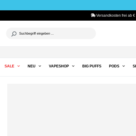
he springen
Zur Hauptnavigation springen
Versandkosten frei ab €
SALE
NEU
VAPESHOP
BIG PUFFS
PODS
S