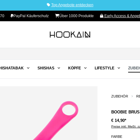
Top Angebote entdecken
 70
PayPal Käuferschutz
Über 1000 Produkte
Early Access & Angeb
HISHATABAK
SHISHAS
KÖPFE
LIFESTYLE
ZUBE
ZUBEHÖR
R
BOOBIE BRUSH
€ 14,90*
Preise inkl. MwSt. 
FARBE