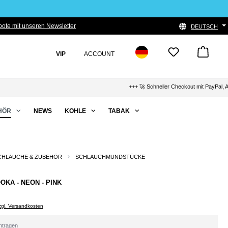
ote mit unseren Newsletter
DEUTSCH
VIP
ACCOUNT
+++ 🚀 Schneller Checkout mit PayPal, App
HÖR
NEWS
KOHLE
TABAK
CHLÄUCHE & ZUBEHÖR
SCHLAUCHMUNDSTÜCKE
OOKA - NEON - PINK
zzgl. Versandkosten