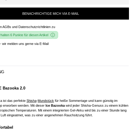
BENACHRICHTIGE MICH VIA E-MAIL
en
AGBs und Datenschutzrichtlinien
zu
alten 6 Punkte für diesen Artikel
- wir melden uns gerne via E-Mail
NG
 Bazooka 2.0
a ist das perfekte
Shisha
-
Mundstück
für heiße Sommertage und kann günstig im
p erworben werden. Mit dieser
Ice Bazooka
wird jeder Shisha-Genuss zu einem kühlen
 tropischen Temperaturen. Mit einem integrierten Gel-Akku wird bis zu einer Stunde lang
 Luft eingeatmet, was zu einer angenehmen Rauchsitzung führt.
ortabel