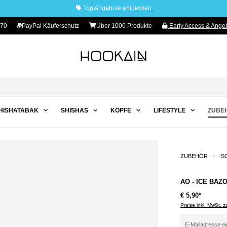
Top Angebote entdecken
 70
PayPal Käuferschutz
Über 1000 Produkte
Early Access & Angeb
HISHATABAK
SHISHAS
KÖPFE
LIFESTYLE
ZUBE
ZUBEHÖR
S
AO - ICE BAZ
€ 5,90*
Preise inkl. MwSt. 