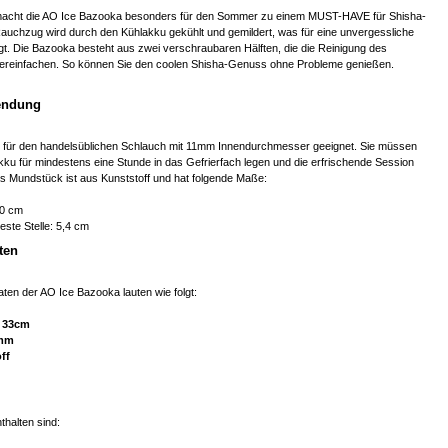
 macht die AO Ice Bazooka besonders für den Sommer zu einem MUST-HAVE für Shisha-
auchzug wird durch den Kühlakku gekühlt und gemildert, was für eine unvergessliche
t. Die Bazooka besteht aus zwei verschraubaren Hälften, die die Reinigung des
ereinfachen. So können Sie den coolen Shisha-Genuss ohne Probleme genießen.
endung
 für den handelsüblichen Schlauch mit 11mm Innendurchmesser geeignet. Sie müssen
akku für mindestens eine Stunde in das Gefrierfach legen und die erfrischende Session
s Mundstück ist aus Kunststoff und hat folgende Maße:
,0 cm
ste Stelle: 5,4 cm
ten
ten der AO Ice Bazooka lauten wie folgt:
:
33cm
mm
ff
thalten sind: