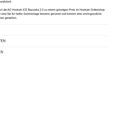
Mundstück
etzt die AO Hookah ICE Bazooka 2.0 zu einem günstigen Preis im Hookain Onlineshop.
t sind Sie für heiße Sommertage bestens gerüstet und können eine unvergessliche
ion genießen.
TEN
EN