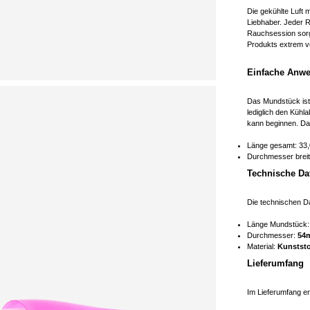
Die gekühlte Luft
Liebhaber. Jeder R
Rauchsession sorg
Produkts extrem v
Einfache Anw
Das Mundstück ist
lediglich den Kühl
kann beginnen. Da
Länge gesamt: 33
Durchmesser breite
Technische Da
Die technischen Da
Länge Mundstück
Durchmesser:
54
Material:
Kunststo
Lieferumfang
Im Lieferumfang en