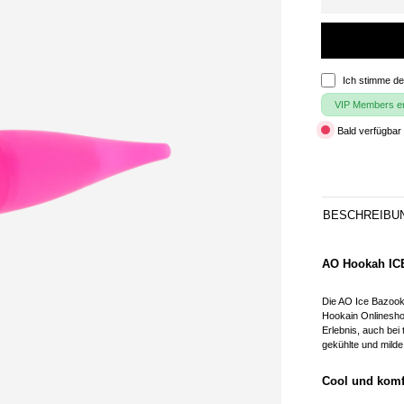
Ich stimme d
VIP Members erh
Bald verfügbar 
BESCHREIBU
AO Hookah ICE
Die AO Ice Bazook
Hookain Onlinesho
Erlebnis, auch bei
gekühlte und milde
Cool und komf