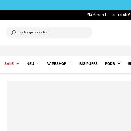
he springen
Zur Hauptnavigation springen
Versandkosten frei ab €
SALE
NEU
VAPESHOP
BIG PUFFS
PODS
S