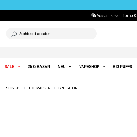
he springen
Zur Hauptnavigation springen
Versandkosten frei ab €
SALE
25 G BASAR
NEU
VAPESHOP
BIG PUFFS
SHISHAS
TOP MARKEN
BRODATOR