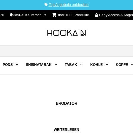
Top Angebote entdecken
 70
PayPal Käuferschutz
Über 1000 Produkte
Early Access & Angeb
PODS
SHISHATABAK
TABAK
KOHLE
KÖPFE
BRODATOR
WEITERLESEN