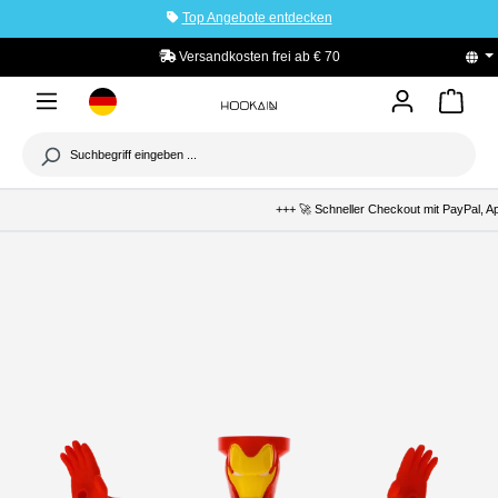
Top Angebote entdecken
tinhalt springen
Versandkosten frei ab € 70
+++ 🚀 Schneller Checkout mit PayPal, Apple 