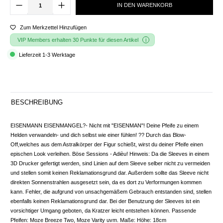
IN DEN WARENKORB
Zum Merkzettel Hinzufügen
VIP Members erhalten 30 Punkte für diesen Artikel
Lieferzeit 1-3 Werktage
BESCHREIBUNG
EISENMANN EISENMANGEL?- Nicht mit "EISENMAN"! Deine Pfeife zu einem
Helden verwandeln- und dich selbst wie einer fühlen! ?? Durch das Blow-
Off,welches aus dem Astralkörper der Figur schießt, wirst du deiner Pfeife einen
epischen Look verleihen. Böse Sessions - Adièu! Hinweis: Da die Sleeves in einem
3D Drucker gefertigt werden, sind Linien auf dem Sleeve selber nicht zu vermeiden
und stellen somit keinen Reklamationsgrund dar. Außerdem sollte das Sleeve nicht
direkten Sonnenstrahlen ausgesetzt sein, da es dort zu Verformungen kommen
kann. Fehler, die aufgrund von unsachgemäßem Gebrauch entstanden sind, stellen
ebenfalls keinen Reklamationsgrund dar. Bei der Benutzung der Sleeves ist ein
vorsichtiger Umgang geboten, da Kratzer leicht entstehen können. Passende
Pfeifen: Moze Breeze Two, Moze Varity uvm. Maße: Höhe: 18cm