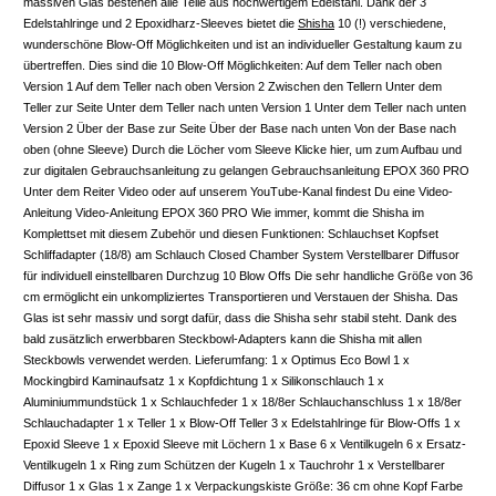
massiven Glas bestehen alle Teile aus hochwertigem Edelstahl. Dank der 3
Edelstahlringe und 2 Epoxidharz-Sleeves bietet die
Shisha
10 (!) verschiedene,
wunderschöne Blow-Off Möglichkeiten und ist an individueller Gestaltung kaum zu
übertreffen. Dies sind die 10 Blow-Off Möglichkeiten: Auf dem Teller nach oben
Version 1 Auf dem Teller nach oben Version 2 Zwischen den Tellern Unter dem
Teller zur Seite Unter dem Teller nach unten Version 1 Unter dem Teller nach unten
Version 2 Über der Base zur Seite Über der Base nach unten Von der Base nach
oben (ohne Sleeve) Durch die Löcher vom Sleeve Klicke hier, um zum Aufbau und
zur digitalen Gebrauchsanleitung zu gelangen Gebrauchsanleitung EPOX 360 PRO
Unter dem Reiter Video oder auf unserem YouTube-Kanal findest Du eine Video-
Anleitung Video-Anleitung EPOX 360 PRO Wie immer, kommt die Shisha im
Komplettset mit diesem Zubehör und diesen Funktionen: Schlauchset Kopfset
Schliffadapter (18/8) am Schlauch Closed Chamber System Verstellbarer Diffusor
für individuell einstellbaren Durchzug 10 Blow Offs Die sehr handliche Größe von 36
cm ermöglicht ein unkompliziertes Transportieren und Verstauen der Shisha. Das
Glas ist sehr massiv und sorgt dafür, dass die Shisha sehr stabil steht. Dank des
bald zusätzlich erwerbbaren Steckbowl-Adapters kann die Shisha mit allen
Steckbowls verwendet werden. Lieferumfang: 1 x Optimus Eco Bowl 1 x
Mockingbird Kaminaufsatz 1 x Kopfdichtung 1 x Silikonschlauch 1 x
Aluminiummundstück 1 x Schlauchfeder 1 x 18/8er Schlauchanschluss 1 x 18/8er
Schlauchadapter 1 x Teller 1 x Blow-Off Teller 3 x Edelstahlringe für Blow-Offs 1 x
Epoxid Sleeve 1 x Epoxid Sleeve mit Löchern 1 x Base 6 x Ventilkugeln 6 x Ersatz-
Ventilkugeln 1 x Ring zum Schützen der Kugeln 1 x Tauchrohr 1 x Verstellbarer
Diffusor 1 x Glas 1 x Zange 1 x Verpackungskiste Größe: 36 cm ohne Kopf Farbe