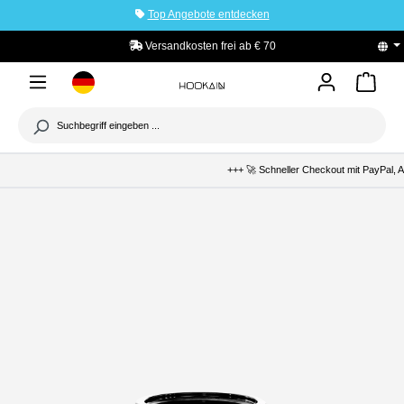
Top Angebote entdecken
tinhalt springen
Versandkosten frei ab € 70
+++ 🚀 Schneller Checkout mit PayPal, A