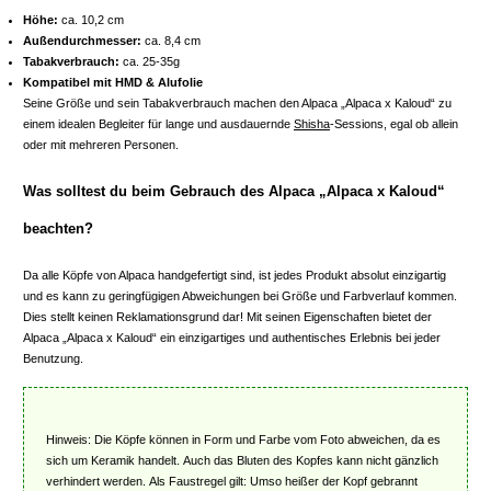
Höhe:
ca. 10,2 cm
Außendurchmesser:
ca. 8,4 cm
Tabakverbrauch:
ca. 25-35g
Kompatibel mit HMD & Alufolie
Seine Größe und sein Tabakverbrauch machen den Alpaca „Alpaca x Kaloud“ zu
einem idealen Begleiter für lange und ausdauernde
Shisha
-Sessions, egal ob allein
oder mit mehreren Personen.
Was solltest du beim Gebrauch des Alpaca „Alpaca x Kaloud“
beachten?
Da alle Köpfe von Alpaca handgefertigt sind, ist jedes Produkt absolut einzigartig
und es kann zu geringfügigen Abweichungen bei Größe und Farbverlauf kommen.
Dies stellt keinen Reklamationsgrund dar! Mit seinen Eigenschaften bietet der
Alpaca „Alpaca x Kaloud“ ein einzigartiges und authentisches Erlebnis bei jeder
Benutzung.
Hinweis: Die Köpfe können in Form und Farbe vom Foto abweichen, da es
sich um Keramik handelt. Auch das Bluten des Kopfes kann nicht gänzlich
verhindert werden. Als Faustregel gilt: Umso heißer der Kopf gebrannt