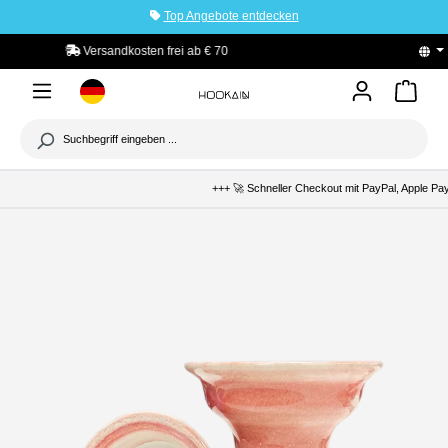
Top Angebote entdecken
tinhalt springen
 70
PayPal Käuferschutz
+++ 🚀 Schneller Checkout mit PayPal, Apple Pay 