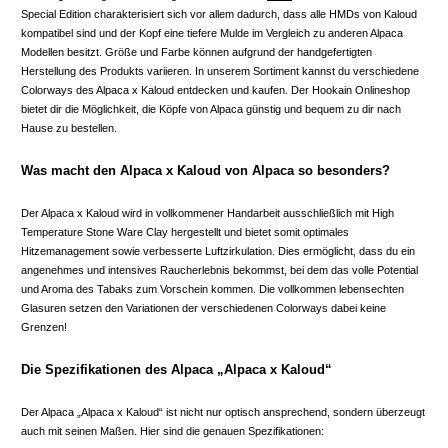
Special Edition charakterisiert sich vor allem dadurch, dass alle HMDs von Kaloud
kompatibel sind und der Kopf eine tiefere Mulde im Vergleich zu anderen Alpaca
Modellen besitzt. Größe und Farbe können aufgrund der handgefertigten
Herstellung des Produkts variieren. In unserem Sortiment kannst du verschiedene
Colorways des Alpaca x Kaloud entdecken und kaufen. Der Hookain Onlineshop
bietet dir die Möglichkeit, die Köpfe von Alpaca günstig und bequem zu dir nach
Hause zu bestellen.
Was macht den Alpaca x Kaloud von Alpaca so besonders?
Der Alpaca x Kaloud wird in vollkommener Handarbeit ausschließlich mit High
Temperature Stone Ware Clay hergestellt und bietet somit optimales
Hitzemanagement sowie verbesserte Luftzirkulation. Dies ermöglicht, dass du ein
angenehmes und intensives Raucherlebnis bekommst, bei dem das volle Potential
und Aroma des Tabaks zum Vorschein kommen. Die vollkommen lebensechten
Glasuren setzen den Variationen der verschiedenen Colorways dabei keine
Grenzen!
Die Spezifikationen des Alpaca „Alpaca x Kaloud“
Der Alpaca „Alpaca x Kaloud“ ist nicht nur optisch ansprechend, sondern überzeugt
auch mit seinen Maßen. Hier sind die genauen Spezifikationen: