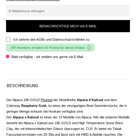
BENACHRICHTIGE MICH VIA E-MAIL
Ich stimme den
AGBs und Datenschutzrichtlinien
zu
VIP Members erhalten 64 Punkte für diesen Artikel
Bald verfügbar - wir melden uns gerne via E-Mail
BESCHREIBUNG
Der Alpaca 18K GOLD
Phunnel
der Modellreihe
Alpaca X Kaloud
und dem
Colorway
Raspberry Gold
, ist eines der einzigartigen Bowl Sammlerstücke, die in
geringer Menge exklusiv bei Hookain verfügbar sind
Der
Alpaca x Kaloud
ist eines der 13 Modelle von Alpaca. Wie alle anderen Modelle
besteht der Alpaca x Kaloud aus 18K GOLD und High Temperature Stone Ware
Clay, der mit lebensmittelechter Glasur überzogen ist. CLR. Er bietet ein Tabak
Fassungsvermögen von 25-35g und lässt sich mit
HMD
& Alufolie rauchen. Die