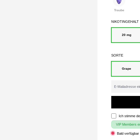
Traube
NIKOTINGEHALT
20 mg
SORTE
Grape
Ich stimme d
VIP Members erh
Bald verfügbar 