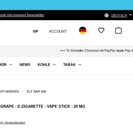
ote mit unseren Newsletter
DEUTSCH
VIP
ACCOUNT
+++ 🚀 Schneller Checkout mit PayPal, Apple Pay & Kla
HÖR
NEWS
KOHLE
TABAK
OP MARKEN
ELF BAR 600
 GRAPE - E-ZIGARETTE - VAPE STICK - 20 MG
zzgl. Versandkosten