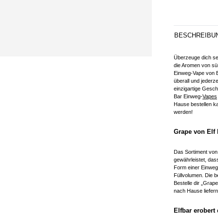
BESCHREIBU
Überzeuge dich se
die Aromen von süß
Einweg-Vape von E
überall und jederze
einzigartige Gesch
Bar Einweg-
Vapes
Hause bestellen ka
werden!
Grape von Elf 
Das Sortiment von
gewährleistet, dass
Form einer Einweg-
Füllvolumen. Die b
Bestelle dir „Grap
nach Hause liefern
Elfbar erober