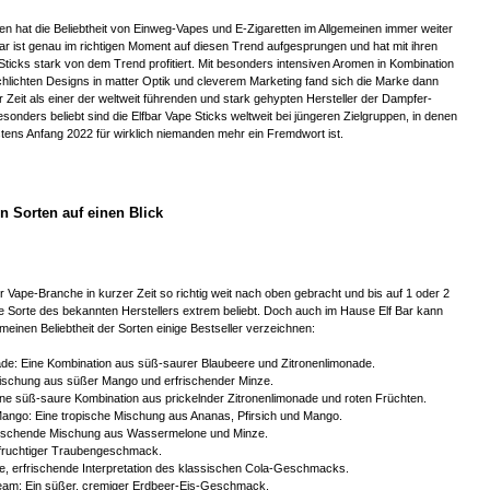
ren hat die Beliebtheit von Einweg-Vapes und E-Zigaretten im Allgemeinen immer weiter
r ist genau im richtigen Moment auf diesen Trend aufgesprungen und hat mit ihren
Sticks stark von dem Trend profitiert. Mit besonders intensiven Aromen in Kombination
chlichten Designs in matter Optik und cleverem Marketing fand sich die Marke dann
r Zeit als einer der weltweit führenden und stark gehypten Hersteller der Dampfer-
sonders beliebt sind die Elfbar Vape Sticks weltweit bei jüngeren Zielgruppen, in denen
estens Anfang 2022 für wirklich niemanden mehr ein Fremdwort ist.
en Sorten auf einen Blick
er Vape-Branche in kurzer Zeit so richtig weit nach oben gebracht und bis auf 1 oder 2
e Sorte des bekannten Herstellers extrem beliebt. Doch auch im Hause Elf Bar kann
emeinen Beliebtheit der Sorten einige Bestseller verzeichnen:
e: Eine Kombination aus süß-saurer Blaubeere und Zitronenlimonade.
ischung aus süßer Mango und erfrischender Minze.
ne süß-saure Kombination aus prickelnder Zitronenlimonade und roten Früchten.
ango: Eine tropische Mischung aus Ananas, Pfirsich und Mango.
frischende Mischung aus Wassermelone und Minze.
 fruchtiger Traubengeschmack.
le, erfrischende Interpretation des klassischen Cola-Geschmacks.
eam: Ein süßer, cremiger Erdbeer-Eis-Geschmack.