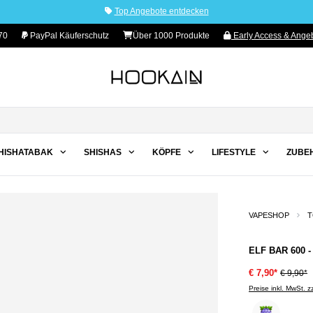
Top Angebote entdecken
70
PayPal Käuferschutz
Über 1000 Produkte
Early Access & Angeb
HISHATABAK
SHISHAS
KÖPFE
LIFESTYLE
ZUBE
VAPESHOP
T
ELF BAR 600 -
€ 7,90*
€ 9,90*
Preise inkl. MwSt. 