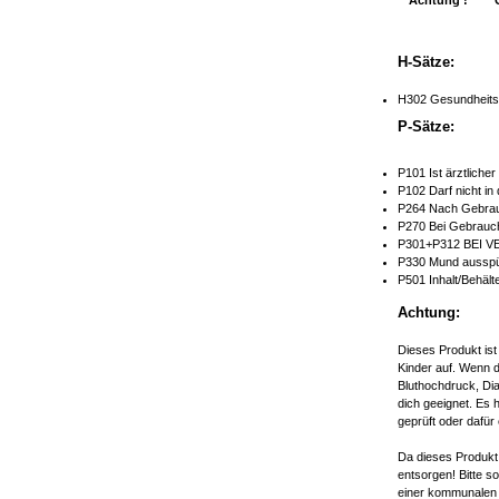
H-Sätze:
H302 Gesundheitss
P-Sätze:
P101 Ist ärztliche
P102 Darf nicht in
P264 Nach Gebrau
P270 Bei Gebrauch
P301+P312 BEI V
P330 Mund ausspü
P501 Inhalt/Behält
Achtung:
Dieses Produkt ist
Kinder auf. Wenn d
Bluthochdruck, Dia
dich geeignet. Es 
geprüft oder dafür 
Da dieses Produkt 
entsorgen! Bitte s
einer kommunalen 