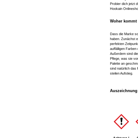
Probier dich jetzt 
Hookain Onlineshop
Woher kommt d
Dass die Marke so 
haben. Zunächst ei
perfekten Zeitpunk
auffälligen Farben 
Außerdem sind die 
Pflege, was sie vo
Palette an geschm
sind natürlich das
steilen Aufstieg.
Auszeichnung 
Achtung !