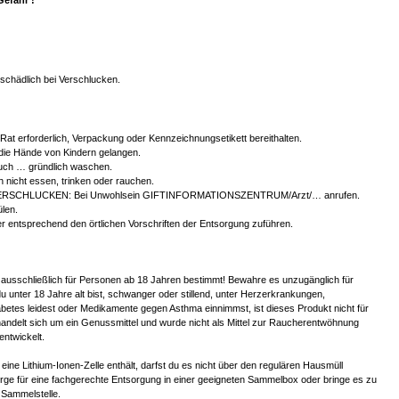
chädlich bei Verschlucken.
r Rat erforderlich, Verpackung oder Kennzeichnungsetikett bereithalten.
 die Hände von Kindern gelangen.
ch … gründlich waschen.
 nicht essen, trinken oder rauchen.
ERSCHLUCKEN: Bei Unwohlsein GIFTINFORMATIONSZENTRUM/Arzt/… anrufen.
len.
er entsprechend den örtlichen Vorschriften der Entsorgung zuführen.
 ausschließlich für Personen ab 18 Jahren bestimmt! Bewahre es unzugänglich für
u unter 18 Jahre alt bist, schwanger oder stillend, unter Herzerkrankungen,
betes leidest oder Medikamente gegen Asthma einnimmst, ist dieses Produkt nicht für
handelt sich um ein Genussmittel und wurde nicht als Mittel zur Raucherentwöhnung
entwickelt.
eine Lithium-Ionen-Zelle enthält, darfst du es nicht über den regulären Hausmüll
orge für eine fachgerechte Entsorgung in einer geeigneten Sammelbox oder bringe es zu
Sammelstelle.