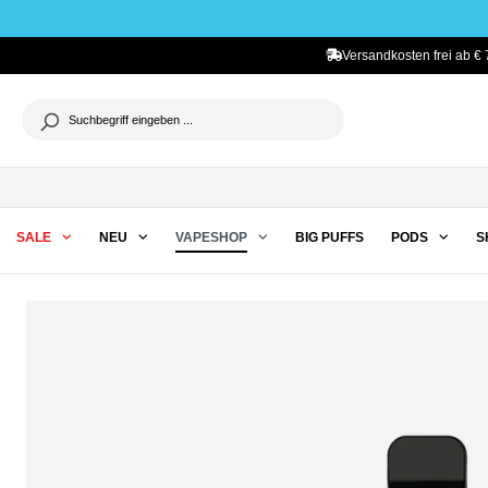
he springen
Zur Hauptnavigation springen
Versandkosten frei ab € 
SALE
NEU
VAPESHOP
BIG PUFFS
PODS
S