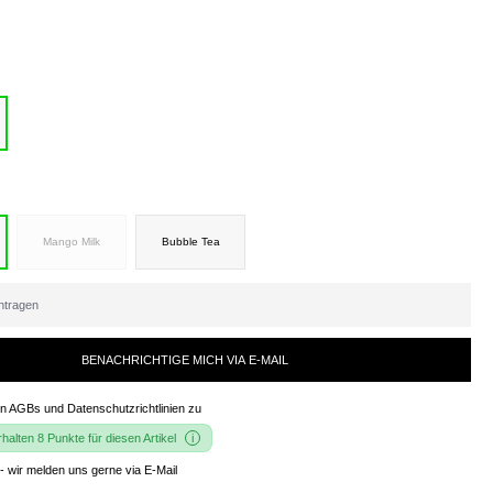
Mango Milk
Bubble Tea
BENACHRICHTIGE MICH VIA E-MAIL
en
AGBs und Datenschutzrichtlinien
zu
alten 8 Punkte für diesen Artikel
- wir melden uns gerne via E-Mail