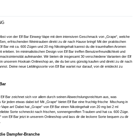
NG
lbst von der Elf Bar Einweg-Vape mit dem intensiven Geschmack von „Grape“, welche
en, erfrischenden Weintrauben direkt zu dir nach Hause bringt! Mit der praktischen
lf Bar mit ca. 600 Zügen und 20 mg Nikotingehalt kannst du die traumhaften Aromen
it erleben. Im minimalistischen Design von Elf Bar treffen Benutzerfreundlichkeit und
macksintensität aufeinander. Wir bieten dir insgesamt 30 verschiedene Varianten der Elf
in unserem Hookain Onlineshop an, die du bei uns günstig kaufen und direkt zu dir nach
nnst. Deine neue Lieblingssorte von Elf Bar wartet nur darauf, von dir entdeckt zu
Bar
 Elf Bar zeichnet sich vor allem durch seinen Abwechslungsreichtum aus, was
 für jeden etwas dabei ist! Mit „Grape“ bietet Elf Bar eine fruchtig-frische Mischung in
Vape an! Dabei hat „Grape“ von Elf Bar einen Nikotingehalt von 20 mg bei 2 ml
eliebte Sorte schmeckt nach frischen, sonnengereiften Trauben und hat ca. 600 Züge.
e“ von Elf Bar jetzt in unserem Onlineshop und lass dir die leckere Sorte bequem zu dir
.
t die Dampfer-Branche