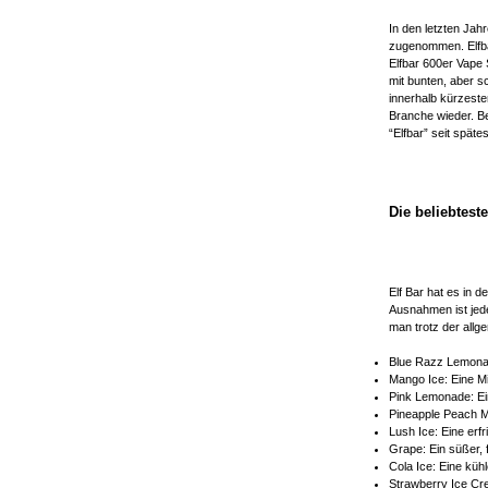
In den letzten Jah
zugenommen. Elfba
Elfbar 600er Vape 
mit bunten, aber s
innerhalb kürzeste
Branche wieder. Be
“Elfbar” seit spät
Die beliebtest
Elf Bar hat es in d
Ausnahmen ist jed
man trotz der allg
Blue Razz Lemonad
Mango Ice: Eine M
Pink Lemonade: Ei
Pineapple Peach M
Lush Ice: Eine er
Grape: Ein süßer,
Cola Ice: Eine küh
Strawberry Ice Cr