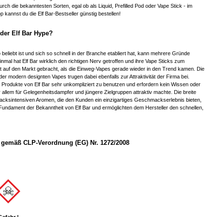
durch die bekanntesten Sorten, egal ob als Liquid, Prefilled Pod oder Vape Stick - im
 kannst du die Elf Bar-Bestseller günstig bestellen!
er Elf Bar Hype?
beliebt ist und sich so schnell in der Branche etabliert hat, kann mehrere Gründe
nmal hat Elf Bar wirklich den richtigen Nerv getroffen und ihre Vape Sticks zum
t auf den Markt gebracht, als die Einweg-Vapes gerade wieder in den Trend kamen. Die
der modern designten Vapes trugen dabei ebenfalls zur Attraktivität der Firma bei.
Produkte von Elf Bar sehr unkompliziert zu benutzen und erfordern kein Wissen oder
r allem für Gelegenheitsdampfer und jüngere Zielgruppen attraktiv machte. Die breite
acksintensiven Aromen, die den Kunden ein einzigartiges Geschmackserlebnis bieten,
 Fundament der Bekanntheit von Elf Bar und ermöglichten dem Hersteller den schnellen,
gemäß CLP-Verordnung (EG) Nr. 1272/2008
Gefahr !