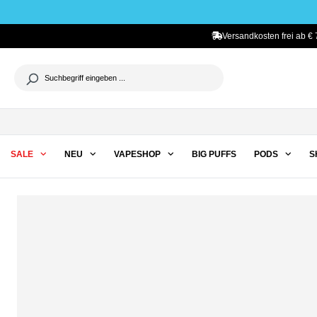
he springen
Zur Hauptnavigation springen
Versandkosten frei ab € 
SALE
NEU
VAPESHOP
BIG PUFFS
PODS
S