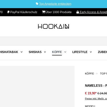
Top Angebote entdecken
70
PayPal Käuferschutz
Über 1000 Produkte
Early Access & Angeb
HISHATABAK
SHISHAS
KÖPFE
LIFESTYLE
ZUBE
KÖPFE
TOP 
NAMELESS - P
€ 19,90*
€ 24,9
Preise inkl. MwSt. 
MODELL