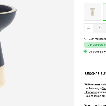
Zum Merkzette
VIP Members erh
Lieferzeit 1-3 
BESCHREIBU
Willkommen
in de
Hochleistungs-
Shi
Stoneware
genau d
Rauchsession auf 
Was macht de