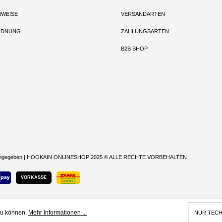
NWEISE
VERSANDARTEN
RDNUNG
ZAHLUNGSARTEN
Z
B2B SHOP
t anders angegeben | HOOKAIN ONLINESHOP 2025 © ALLE RECHTE VORBEHALTEN
VORKASSE
zu können.
Mehr Informationen ...
NUR TEC