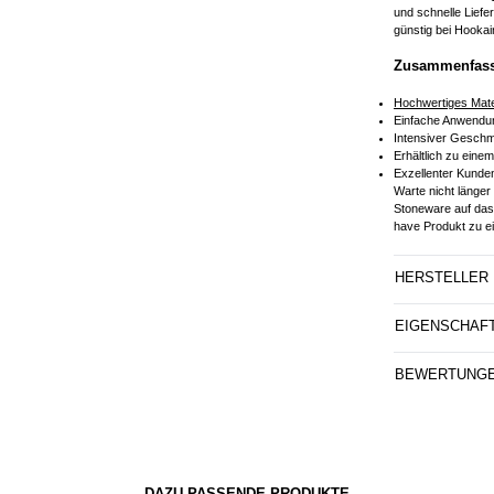
und schnelle Lief
günstig bei Hookai
Zusammenfassu
Hochwertiges Mate
Einfache Anwendun
Intensiver Gesch
Erhältlich zu ein
Exzellenter Kunden
Warte nicht länger
Stoneware auf das
have Produkt zu e
HERSTELLER
EIGENSCHAF
BEWERTUNG
DAZU PASSENDE PRODUKTE