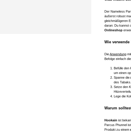
Der Nameless Parc
äußerst robust mach
gleichmäßigeren 
daran: Du kannst
Onlineshop
erwer
Wie verwende 
Die
Anwendung
mit
Befolge einfach die
Befülle den 
um einen op
Spanne die A
des Tabaks.
Setze den Ka
Hitzeverteil
Lege die Ko
Warum solltes
Hookain
ist bekan
Parcus Phunnel is
Produkt zu einem