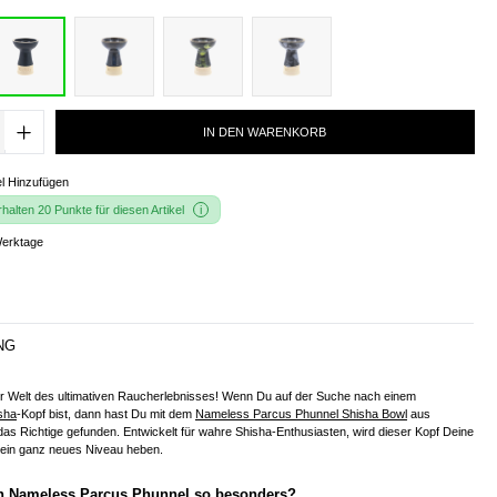
IN DEN WARENKORB
l Hinzufügen
alten 20 Punkte für diesen Artikel
Werktage
NG
r Welt des ultimativen Raucherlebnisses! Wenn Du auf der Suche nach einem
sha
-Kopf bist, dann hast Du mit dem
Nameless Parcus Phunnel Shisha Bowl
aus
as Richtige gefunden. Entwickelt für wahre Shisha-Enthusiasten, wird dieser Kopf Deine
ein ganz neues Niveau heben.
n Nameless Parcus Phunnel so besonders?