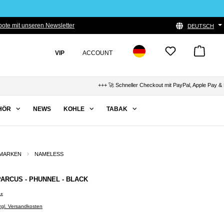
ote mit unseren Newsletter
DEUTSCH
VIP
ACCOUNT
+++ 🚀 Schneller Checkout mit PayPal, Apple Pay & Kla
HÖR
NEWS
KOHLE
TABAK
MARKEN
NAMELESS
ARCUS - PHUNNEL - BLACK
0*
zzgl. Versandkosten