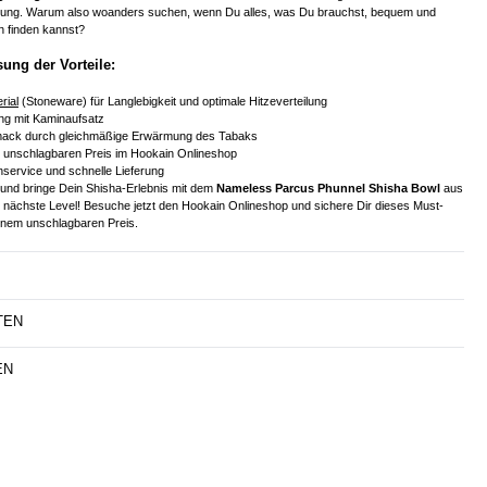
erung. Warum also woanders suchen, wenn Du alles, was Du brauchst, bequem und
n finden kannst?
ng der Vorteile:
rial
(Stoneware) für Langlebigkeit und optimale Hitzeverteilung
g mit Kaminaufsatz
mack durch gleichmäßige Erwärmung des Tabaks
em unschlagbaren Preis im Hookain Onlineshop
service und schnelle Lieferung
 und bringe Dein Shisha-Erlebnis mit dem
Nameless Parcus Phunnel Shisha Bowl
aus
 nächste Level! Besuche jetzt den Hookain Onlineshop und sichere Dir dieses Must-
inem unschlagbaren Preis.
TEN
EN