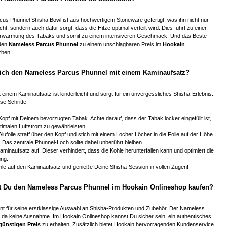
us Phunnel Shisha Bowl ist aus hochwertigem Stoneware gefertigt, was ihn nicht nur
t, sondern auch dafür sorgt, dass die Hitze optimal verteilt wird. Dies führt zu einer
Erwärmung des Tabaks und somit zu einem intensiveren Geschmack. Und das Beste
 den
Nameless Parcus Phunnel
zu einem unschlagbaren Preis im
Hookain
ben!
ich den Nameless Parcus Phunnel mit einem Kaminaufsatz?
 einem Kaminaufsatz ist kinderleicht und sorgt für ein unvergessliches Shisha-Erlebnis.
se Schritte:
Kopf mit Deinem bevorzugten Tabak. Achte darauf, dass der Tabak locker eingefüllt ist,
timalen Luftstrom zu gewährleisten.
lufolie straff über den Kopf und stich mit einem Locher Löcher in die Folie auf der Höhe
 Das zentrale Phunnel-Loch sollte dabei unberührt bleiben.
minaufsatz auf. Dieser verhindert, dass die Kohle herunterfallen kann und optimiert die
ung.
hle auf den Kaminaufsatz und genieße Deine Shisha-Session in vollen Zügen!
t Du den Nameless Parcus Phunnel im Hookain Onlineshop kaufen?
nt für seine erstklassige Auswahl an Shisha-Produkten und Zubehör. Der Nameless
t da keine Ausnahme. Im Hookain Onlineshop kannst Du sicher sein, ein authentisches
günstigen Preis
zu erhalten. Zusätzlich bietet Hookain hervorragenden Kundenservice