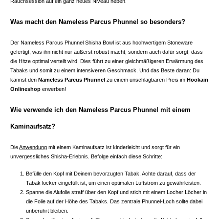
Rauchsession auf ein ganz neues Niveau heben.
Was macht den Nameless Parcus Phunnel so besonders?
Der Nameless Parcus Phunnel Shisha Bowl ist aus hochwertigem Stoneware
gefertigt, was ihn nicht nur äußerst robust macht, sondern auch dafür sorgt, dass
die Hitze optimal verteilt wird. Dies führt zu einer gleichmäßigeren Erwärmung des
Tabaks und somit zu einem intensiveren Geschmack. Und das Beste daran: Du
kannst den
Nameless Parcus Phunnel
zu einem unschlagbaren Preis im
Hookain
Onlineshop
erwerben!
Wie verwende ich den Nameless Parcus Phunnel mit einem
Kaminaufsatz?
Die
Anwendung
mit einem Kaminaufsatz ist kinderleicht und sorgt für ein
unvergessliches Shisha-Erlebnis. Befolge einfach diese Schritte:
Befülle den Kopf mit Deinem bevorzugten Tabak. Achte darauf, dass der
Tabak locker eingefüllt ist, um einen optimalen Luftstrom zu gewährleisten.
Spanne die Alufolie straff über den Kopf und stich mit einem Locher Löcher in
die Folie auf der Höhe des Tabaks. Das zentrale Phunnel-Loch sollte dabei
unberührt bleiben.