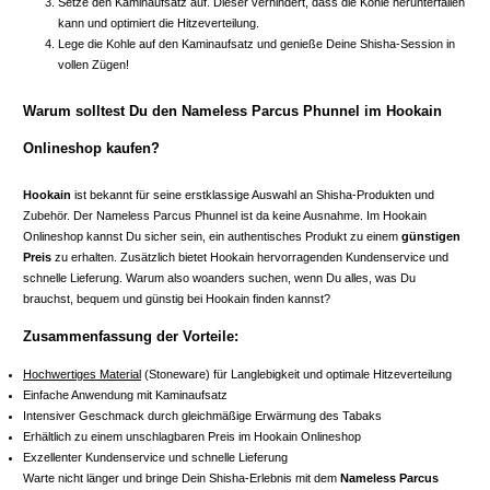
Setze den Kaminaufsatz auf. Dieser verhindert, dass die Kohle herunterfallen
kann und optimiert die Hitzeverteilung.
Lege die Kohle auf den Kaminaufsatz und genieße Deine Shisha-Session in
vollen Zügen!
Warum solltest Du den Nameless Parcus Phunnel im Hookain
Onlineshop kaufen?
Hookain
ist bekannt für seine erstklassige Auswahl an Shisha-Produkten und
Zubehör. Der Nameless Parcus Phunnel ist da keine Ausnahme. Im Hookain
Onlineshop kannst Du sicher sein, ein authentisches Produkt zu einem
günstigen
Preis
zu erhalten. Zusätzlich bietet Hookain hervorragenden Kundenservice und
schnelle Lieferung. Warum also woanders suchen, wenn Du alles, was Du
brauchst, bequem und günstig bei Hookain finden kannst?
Zusammenfassung der Vorteile:
Hochwertiges Material
(Stoneware) für Langlebigkeit und optimale Hitzeverteilung
Einfache Anwendung mit Kaminaufsatz
Intensiver Geschmack durch gleichmäßige Erwärmung des Tabaks
Erhältlich zu einem unschlagbaren Preis im Hookain Onlineshop
Exzellenter Kundenservice und schnelle Lieferung
Warte nicht länger und bringe Dein Shisha-Erlebnis mit dem
Nameless Parcus