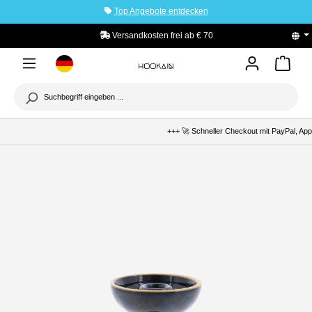
Top Angebote entdecken
tinhalt springen
Versandkosten frei ab € 70
PayPal K
+++ 🚀 Schneller Checkout mit PayPal, Apple Pa