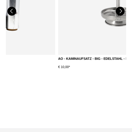
AO - KAMINAUFSATZ - BIG - EDELSTAHL - SILBER
A
€ 10,00*
€ 