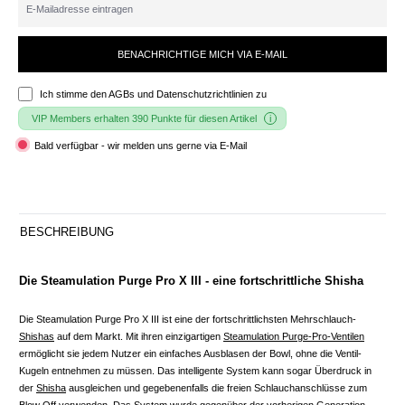
BENACHRICHTIGE MICH VIA E-MAIL
Ich stimme den
AGBs und Datenschutzrichtlinien
zu
VIP Members erhalten 390 Punkte für diesen Artikel
Bald verfügbar - wir melden uns gerne via E-Mail
BESCHREIBUNG
Die Steamulation Purge Pro X III - eine fortschrittliche Shisha
Die Steamulation Purge Pro X III ist eine der fortschrittlichsten Mehrschlauch-
Shishas
auf dem Markt. Mit ihren einzigartigen
Steamulation Purge-Pro-Ventilen
ermöglicht sie jedem Nutzer ein einfaches Ausblasen der Bowl, ohne die Ventil-
Kugeln entnehmen zu müssen. Das intelligente System kann sogar Überdruck in
der
Shisha
ausgleichen und gegebenenfalls die freien Schlauchanschlüsse zum
Blow Off verwenden. Das System wurde gegenüber der vorherigen Generation