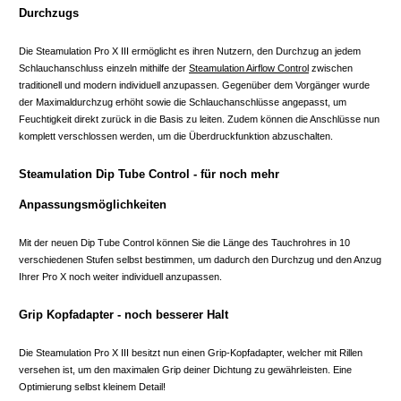
Durchzugs
Die Steamulation Pro X III ermöglicht es ihren Nutzern, den Durchzug an jedem
Schlauchanschluss einzeln mithilfe der
Steamulation Airflow Control
zwischen
traditionell und modern individuell anzupassen. Gegenüber dem Vorgänger wurde
der Maximaldurchzug erhöht sowie die Schlauchanschlüsse angepasst, um
Feuchtigkeit direkt zurück in die Basis zu leiten. Zudem können die Anschlüsse nun
komplett verschlossen werden, um die Überdruckfunktion abzuschalten.
Steamulation Dip Tube Control - für noch mehr
Anpassungsmöglichkeiten
Mit der neuen Dip Tube Control können Sie die Länge des Tauchrohres in 10
verschiedenen Stufen selbst bestimmen, um dadurch den Durchzug und den Anzug
Ihrer Pro X noch weiter individuell anzupassen.
Grip Kopfadapter - noch besserer Halt
Die Steamulation Pro X III besitzt nun einen Grip-Kopfadapter, welcher mit Rillen
versehen ist, um den maximalen Grip deiner Dichtung zu gewährleisten. Eine
Optimierung selbst kleinem Detail!