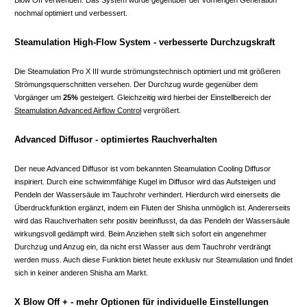
nochmal optimiert und verbessert.
Steamulation High-Flow System - verbesserte Durchzugskraft
Die Steamulation Pro X III wurde strömungstechnisch optimiert und mit größeren
Strömungsquerschnitten versehen. Der Durchzug wurde gegenüber dem
Vorgänger um
25%
gesteigert. Gleichzeitig wird hierbei der Einstellbereich der
Steamulation Advanced Airflow Control
vergrößert.
Advanced Diffusor - optimiertes Rauchverhalten
Der neue Advanced Diffusor ist vom bekannten Steamulation Cooling Diffusor
inspiriert. Durch eine schwimmfähige Kugel im Diffusor wird das Aufsteigen und
Pendeln der Wassersäule im Tauchrohr verhindert. Hierdurch wird einerseits die
Überdruckfunktion ergänzt, indem ein Fluten der Shisha unmöglich ist. Andererseits
wird das Rauchverhalten sehr positiv beeinflusst, da das Pendeln der Wassersäule
wirkungsvoll gedämpft wird. Beim Anziehen stellt sich sofort ein angenehmer
Durchzug und Anzug ein, da nicht erst Wasser aus dem Tauchrohr verdrängt
werden muss. Auch diese Funktion bietet heute exklusiv nur Steamulation und findet
sich in keiner anderen Shisha am Markt.
X Blow Off + - mehr Optionen für individuelle Einstellungen