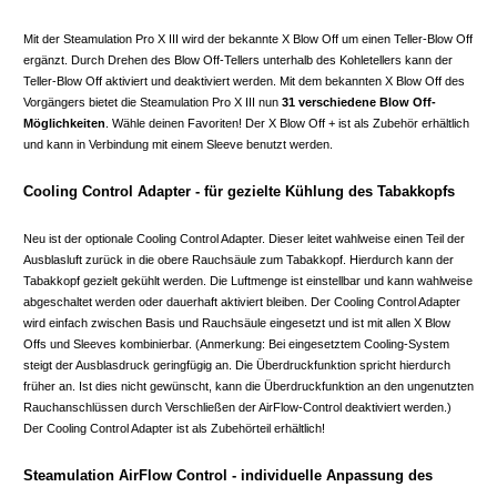
Mit der Steamulation Pro X III wird der bekannte X Blow Off um einen Teller-Blow Off
ergänzt. Durch Drehen des Blow Off-Tellers unterhalb des Kohletellers kann der
Teller-Blow Off aktiviert und deaktiviert werden. Mit dem bekannten X Blow Off des
Vorgängers bietet die Steamulation Pro X III nun
31 verschiedene Blow Off-
Möglichkeiten
. Wähle deinen Favoriten! Der X Blow Off + ist als Zubehör erhältlich
und kann in Verbindung mit einem Sleeve benutzt werden.
Cooling Control Adapter - für gezielte Kühlung des Tabakkopfs
Neu ist der optionale Cooling Control Adapter. Dieser leitet wahlweise einen Teil der
Ausblasluft zurück in die obere Rauchsäule zum Tabakkopf. Hierdurch kann der
Tabakkopf gezielt gekühlt werden. Die Luftmenge ist einstellbar und kann wahlweise
abgeschaltet werden oder dauerhaft aktiviert bleiben. Der Cooling Control Adapter
wird einfach zwischen Basis und Rauchsäule eingesetzt und ist mit allen X Blow
Offs und Sleeves kombinierbar. (Anmerkung: Bei eingesetztem Cooling-System
steigt der Ausblasdruck geringfügig an. Die Überdruckfunktion spricht hierdurch
früher an. Ist dies nicht gewünscht, kann die Überdruckfunktion an den ungenutzten
Rauchanschlüssen durch Verschließen der AirFlow-Control deaktiviert werden.)
Der Cooling Control Adapter ist als Zubehörteil erhältlich!
Steamulation AirFlow Control - individuelle Anpassung des