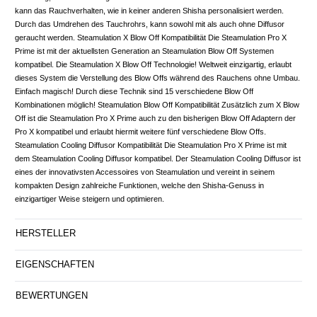
kann das Rauchverhalten, wie in keiner anderen Shisha personalisiert werden.
Durch das Umdrehen des Tauchrohrs, kann sowohl mit als auch ohne Diffusor
geraucht werden. Steamulation X Blow Off Kompatibilität Die Steamulation Pro X
Prime ist mit der aktuellsten Generation an Steamulation Blow Off Systemen
kompatibel. Die Steamulation X Blow Off Technologie! Weltweit einzigartig, erlaubt
dieses System die Verstellung des Blow Offs während des Rauchens ohne Umbau.
Einfach magisch! Durch diese Technik sind 15 verschiedene Blow Off
Kombinationen möglich! Steamulation Blow Off Kompatibilität Zusätzlich zum X Blow
Off ist die Steamulation Pro X Prime auch zu den bisherigen Blow Off Adaptern der
Pro X kompatibel und erlaubt hiermit weitere fünf verschiedene Blow Offs.
Steamulation Cooling Diffusor Kompatibilität Die Steamulation Pro X Prime ist mit
dem Steamulation Cooling Diffusor kompatibel. Der Steamulation Cooling Diffusor ist
eines der innovativsten Accessoires von Steamulation und vereint in seinem
kompakten Design zahlreiche Funktionen, welche den Shisha-Genuss in
einzigartiger Weise steigern und optimieren.
HERSTELLER
EIGENSCHAFTEN
BEWERTUNGEN