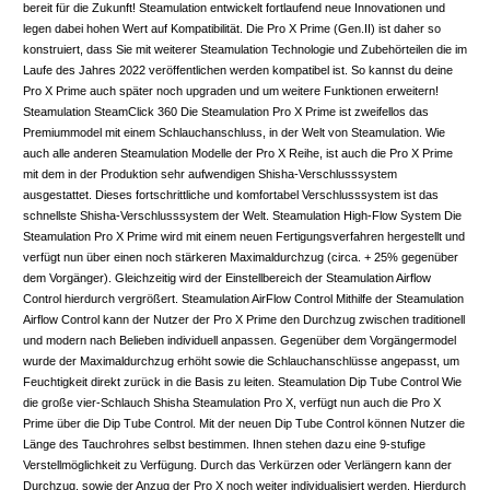
bereit für die Zukunft! Steamulation entwickelt fortlaufend neue Innovationen und
legen dabei hohen Wert auf Kompatibilität. Die Pro X Prime (Gen.II) ist daher so
konstruiert, dass Sie mit weiterer Steamulation Technologie und Zubehörteilen die im
Laufe des Jahres 2022 veröffentlichen werden kompatibel ist. So kannst du deine
Pro X Prime auch später noch upgraden und um weitere Funktionen erweitern!
Steamulation SteamClick 360 Die Steamulation Pro X Prime ist zweifellos das
Premiummodel mit einem Schlauchanschluss, in der Welt von Steamulation. Wie
auch alle anderen Steamulation Modelle der Pro X Reihe, ist auch die Pro X Prime
mit dem in der Produktion sehr aufwendigen Shisha-Verschlusssystem
ausgestattet. Dieses fortschrittliche und komfortabel Verschlusssystem ist das
schnellste Shisha-Verschlusssystem der Welt. Steamulation High-Flow System Die
Steamulation Pro X Prime wird mit einem neuen Fertigungsverfahren hergestellt und
verfügt nun über einen noch stärkeren Maximaldurchzug (circa. + 25% gegenüber
dem Vorgänger). Gleichzeitig wird der Einstellbereich der Steamulation Airflow
Control hierdurch vergrößert. Steamulation AirFlow Control Mithilfe der Steamulation
Airflow Control kann der Nutzer der Pro X Prime den Durchzug zwischen traditionell
und modern nach Belieben individuell anpassen. Gegenüber dem Vorgängermodel
wurde der Maximaldurchzug erhöht sowie die Schlauchanschlüsse angepasst, um
Feuchtigkeit direkt zurück in die Basis zu leiten. Steamulation Dip Tube Control Wie
die große vier-Schlauch Shisha Steamulation Pro X, verfügt nun auch die Pro X
Prime über die Dip Tube Control. Mit der neuen Dip Tube Control können Nutzer die
Länge des Tauchrohres selbst bestimmen. Ihnen stehen dazu eine 9-stufige
Verstellmöglichkeit zu Verfügung. Durch das Verkürzen oder Verlängern kann der
Durchzug, sowie der Anzug der Pro X noch weiter individualisiert werden. Hierdurch