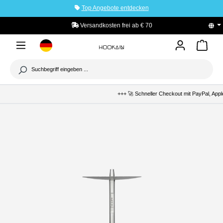
Top Angebote entdecken
tinhalt springen
Versandkosten frei ab € 70
PayPal K
+++ 🚀 Schneller Checkout mit PayPal, Apple Pay