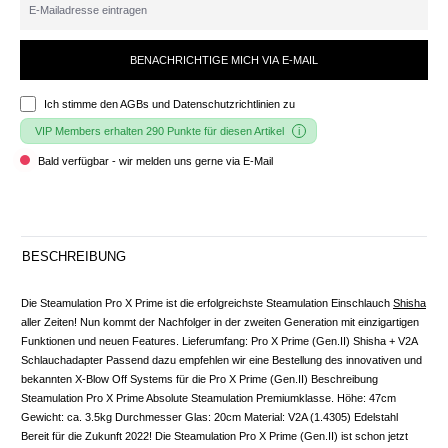
BENACHRICHTIGE MICH VIA E-MAIL
Ich stimme den
AGBs und Datenschutzrichtlinien
zu
VIP Members erhalten 290 Punkte für diesen Artikel
Bald verfügbar - wir melden uns gerne via E-Mail
BESCHREIBUNG
Die Steamulation Pro X Prime ist die erfolgreichste Steamulation Einschlauch
Shisha
aller Zeiten! Nun kommt der Nachfolger in der zweiten Generation mit einzigartigen
Funktionen und neuen Features. Lieferumfang: Pro X Prime (Gen.II) Shisha + V2A
Schlauchadapter Passend dazu empfehlen wir eine Bestellung des innovativen und
bekannten X-Blow Off Systems für die Pro X Prime (Gen.II) Beschreibung
Steamulation Pro X Prime Absolute Steamulation Premiumklasse. Höhe: 47cm
Gewicht: ca. 3.5kg Durchmesser Glas: 20cm Material: V2A (1.4305) Edelstahl
Bereit für die Zukunft 2022! Die Steamulation Pro X Prime (Gen.II) ist schon jetzt