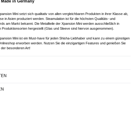
- Made in Germany
ansion Mini setzt sich qualitativ von allen vergleichbaren Produkten in ihrer Klasse ab,
se in Asien produziert werden. Steamulation ist für die höchsten Qualitäts- und
ds am Markt bekannt. Die Metallteile der Xpansion Mini werden ausschließlich in
 Produktionsorten hergestellt (Glas und Sleeve sind hiervon ausgenommen).
pansion Mini ist ein Must-have für jeden Shisha-Liebhaber und kann zu einem günstigen
Onlineshop erworben werden. Nutzen Sie die einzigartigen Features und genießen Sie
 der besonderen Art!
TEN
EN