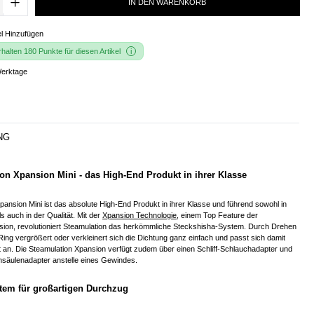
IN DEN WARENKORB
l Hinzufügen
alten 180 Punkte für diesen Artikel
Werktage
NG
on Xpansion Mini - das High-End Produkt in ihrer Klasse
pansion Mini ist das absolute High-End Produkt in ihrer Klasse und führend sowohl in
s auch in der Qualität. Mit der
Xpansion Technologie
, einem Top Feature der
sion, revolutioniert Steamulation das herkömmliche Steckshisha-System. Durch Drehen
ng vergrößert oder verkleinert sich die Dichtung ganz einfach und passt sich damit
 an. Die Steamulation Xpansion verfügt zudem über einen Schliff-Schlauchadapter und
hsäulenadapter anstelle eines Gewindes.
tem für großartigen Durchzug