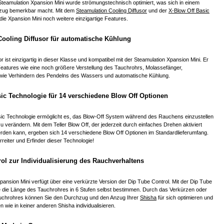
Steamulation Xpansion Mini wurde strömungstechnisch optimiert, was sich in einem
hzug bemerkbar macht. Mit dem
Steamulation Cooling Diffusor
und der
X-Blow Off Basic
 die Xpansion Mini noch weitere einzigartige Features.
Cooling Diffusor für automatische Kühlung
r ist einzigartig in dieser Klasse und kompatibel mit der Steamulation Xpansion Mini. Er
Features wie eine noch größere Verstellung des Tauchrohrs, Molassefänger,
wie Verhindern des Pendelns des Wassers und automatische Kühlung.
ic Technologie für 14 verschiedene Blow Off Optionen
sic Technologie ermöglicht es, das Blow-Off System während des Rauchens einzustellen
u verändern. Mit dem Teller Blow Off, der jederzeit durch einfaches Drehen aktiviert
erden kann, ergeben sich 14 verschiedene Blow Off Optionen im Standardlieferumfang.
rreiter und Erfinder dieser Technologie!
ol zur Individualisierung des Rauchverhaltens
pansion Mini verfügt über eine verkürzte Version der Dip Tube Control. Mit der Dip Tube
e die Länge des Tauchrohres in 6 Stufen selbst bestimmen. Durch das Verkürzen oder
uchrohres können Sie den Durchzug und den Anzug Ihrer
Shisha
für sich optimieren und
 wie in keiner anderen Shisha individualisieren.