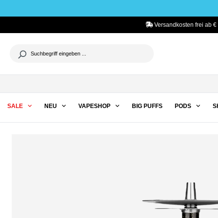
he springen
Zur Hauptnavigation springen
Versandkosten frei ab €
SALE
NEU
VAPESHOP
BIG PUFFS
PODS
S