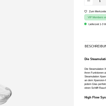
Zum Merkzette
VIP Members erh
Lieferzeit 1-3 
BESCHREIBU
Die Steamulati
Die Steamulation X
ihren Funktionen al
Steamulation Xpan
an dem Xpansion-Ri
jedem Glas perfekt
einen Schliff-Rauc
High Flow Sys