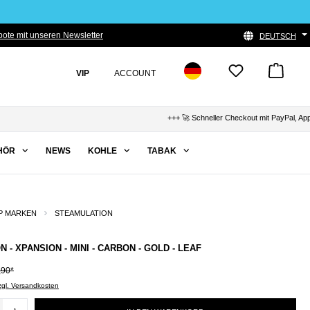
ote mit unseren Newsletter
DEUTSCH
VIP
ACCOUNT
+++ 🚀 Schneller Checkout mit PayPal, Apple Pay
HÖR
NEWS
KOHLE
TABAK
P MARKEN
STEAMULATION
 - XPANSION - MINI - CARBON - GOLD - LEAF
,90*
zzgl. Versandkosten