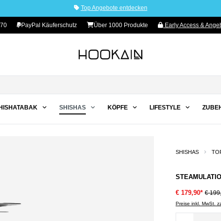
Top Angebote entdecken
 70
PayPal Käuferschutz
Über 1000 Produkte
Early Access & Angeb
HISHATABAK
SHISHAS
KÖPFE
LIFESTYLE
ZUBE
SHISHAS
TO
STEAMULATION
€ 179,90*
€ 199
Preise inkl. MwSt. 