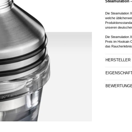
Steamulation 
Die Steamulation Xp
welche üblicherwei
Produktionsstandar
unseren deutschen
Die Steamulation X
Preis im Hookain 
das Raucherlebnis
HERSTELLER
EIGENSCHAF
BEWERTUNG