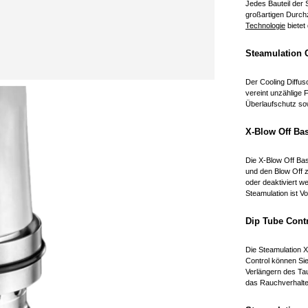
Jedes Bauteil der 
großartigen Durc
Technologie
bietet
Steamulation 
Der Cooling Diffuso
vereint unzählige 
Überlaufschutz so
X-Blow Off Bas
Die X-Blow Off Ba
und den Blow Off z
oder deaktiviert w
Steamulation ist Vo
Dip Tube Contr
Die Steamulation X
Control können Si
Verlängern des Ta
das Rauchverhalten