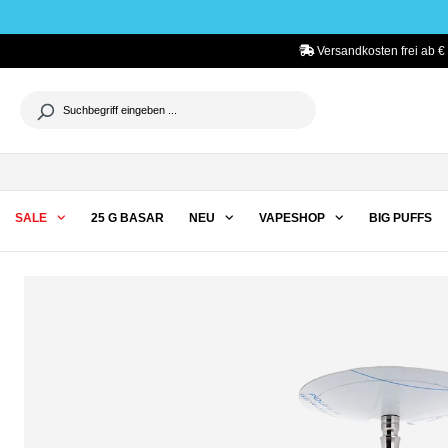
he springen
Zur Hauptnavigation springen
Versandkosten frei ab €
SALE
25 G BASAR
NEU
VAPESHOP
BIG PUFFS