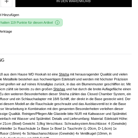
IN DEN WARENKORB
l Hinzufügen
alten 119 Punkte für diesen Artikel
Werktage
NG
18 aus dem Hause WD Hookah ist eine
Shisha
mit herausragender Qualität und vielen
le Metallteile bestehen aus hochwertigem Edelstahl und werden mit höchster Präzision
Bowl greifen wir auf reines Kristallglas zurück, in das ein Blumenmuster geschliffen ist. Mit
6cm zählt sie bereits zu den großen
Shishas
und hat durch die breite Auflagefläche einen
 Zu den weiteren Besonderheiten dieser Shisha zählen das Closed Chamber System, ein
fusor und ein Schlauchadapter mit 18/8 Schliff, der direkt in die Base gesteckt wird. Der
ei diesem Modell an die Rauchsäule geschraubt und das Ausblasventil ist in die Base
lasse Verarbeitung in Kombination mit den genannten Besonderheiten verleihen dieser
ssige Qualität. Reinigen/Pflegen Alle Glasteile bitte NUR mit Kaltwasser und Spülmittel.
 einfach mit Wasser und Spülmittel. Details und Lieferumfang: Material: Edelstahl Höhe:
:21cm (Bowl) Gewicht: 3,8kg Verschluss: Schraubsystem Anschlüsse: 4 (Gewinde)
ohleteller 1x Rauchsäule 1x Base 1x Bowl 1x Tauchrohr (L-20cm, D-1,6cm) 1x
ffusor (16mm) 4x Schlauchanschlüsse (Gewinde) 4x Ventilkugel (10mm, in