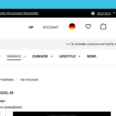
ote mit unseren Newsletter
DEUTSCH
VIP
ACCOUNT
+++ 🚀 Schneller Checkout mit PayPal, Apple P
SHISHAS
ZUBEHÖR
LIFESTYLE
NEWS
P MARKEN
WD HOOKAH
G21L-18
,00*
zzgl. Versandkosten