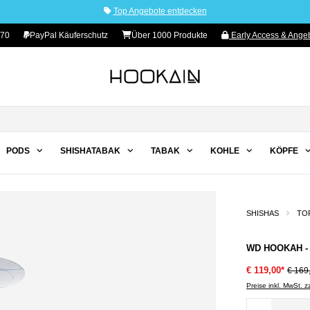
Top Angebote entdecken
 70
PayPal Käuferschutz
Über 1000 Produkte
Early Access & Angeb
PODS
SHISHATABAK
TABAK
KOHLE
KÖPFE
SHISHAS
TO
WD HOOKAH - 
€ 119,00*
€ 169
Preise inkl. MwSt. 