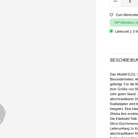
Zum Merkzette
VIP Members erh
Lieferzeit 1-3 
BESCHREIBU
Das Modell G21L-
Besonderheiten. Al
gefertigt. Für die 
ihrer Größe von 5
sehr guten Stand.
abschraubbarer Dif
Kopfadapter wird b
integriert. Eine k
Shisha ihre erstkla
Die Edelstahl Teile
56cm Durchmesser
Lieferumfang 1x K
abschraubbarer Di