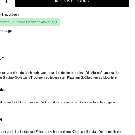
IN DEN WARENKORB
l Hinzufügen
alten 12 Punkte für diesen Artikel
Werktage
NG
lfer, von dem du noch nicht wusstest das du ihn brauchst! Die Abtropfmatte ist der
ne
Shisha
-Köpfe zum Trocknen zu lagern statt Platz am Spülbecken zu blockieren.
uber
hfest und leicht zu reinigen. Du kannst sie sogar in die Spülmaschine tun – ganz
e
asst auch in die kleinste Ecke. Jetzt haben deine Köpfe endlich das Recht mit ihren