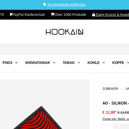
Top Angebote entdecken
 70
PayPal Käuferschutz
Über 1000 Produkte
Early Access & Angeb
PODS
SHISHATABAK
TABAK
KOHLE
KÖPFE
ZUBEHÖR
U
AO - SILIKON
€ 11,80*
€ 13,9
Preise inkl. MwSt. 