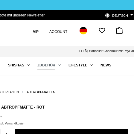
ote mit unseren Newsletter
DEUTSCH
VIP
ACCOUNT
+++ 🚀 Schneller Checkout mit PayPal, 
SHISHAS
ZUBEHÖR
LIFESTYLE
NEWS
NTERLAGEN
ABTROPFMATTEN
 - ABTROPFMATTE - ROT
0*
zzgl. Versandkosten