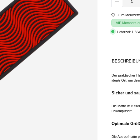
Zum Merkzette
VIP Members erh
Lieferzeit 1-3 
BESCHREIBU
Der praktischer He
ideale Ort, um dei
Sicher und sa
Die Matte ist rutsc
unkompliziert
Optimale Größ
Die Abtropfmatte p