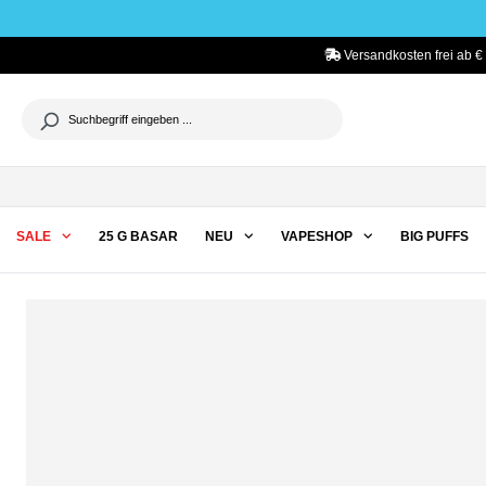
he springen
Zur Hauptnavigation springen
Versandkosten frei ab €
SALE
25 G BASAR
NEU
VAPESHOP
BIG PUFFS