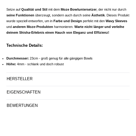
Setze auf
Qualität und Stil
mit dem
Moze Bowluntersetzer
, der nicht nur durch
seine Funktionen
überzeugt, sondern auch durch seine
Ästhetik
. Dieses Produkt
wurde speziell entworfen, um in
Farbe und Design
perfekt mit den
Wavy Sleeves
und
anderen Moze-Produkten
harmonieren.
Warte nicht länger und verleihe
deinem Shisha-Erlebnis einen Hauch von Eleganz und Effizienz!
Technische Details:
Durchmesser:
23cm - groß genug für alle gängigen Bowls
Höhe:
4mm - schlank und doch robust
HERSTELLER
EIGENSCHAFTEN
BEWERTUNGEN