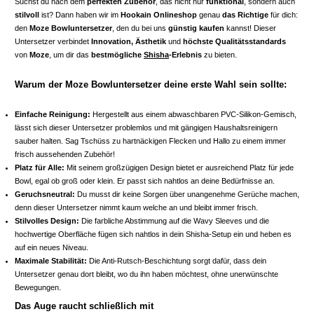
Suchst du nach dem
perfekten Zubehör
, das nicht nur
funktional
, sondern auch
stilvoll
ist? Dann haben wir im
Hookain Onlineshop
genau
das Richtige
für dich:
den
Moze Bowluntersetzer
, den du bei uns
günstig kaufen
kannst! Dieser
Untersetzer verbindet
Innovation, Ästhetik
und
höchste Qualitätsstandards
von
Moze
, um dir das
bestmögliche
Shisha
-Erlebnis
zu bieten.
Warum der Moze Bowluntersetzer deine erste Wahl sein sollte:
Einfache Reinigung:
Hergestellt aus einem abwaschbaren PVC-Silikon-Gemisch,
lässt sich dieser Untersetzer problemlos und mit gängigen Haushaltsreinigern
sauber halten. Sag Tschüss zu hartnäckigen Flecken und Hallo zu einem immer
frisch aussehenden Zubehör!
Platz für Alle:
Mit seinem großzügigen Design bietet er ausreichend Platz für jede
Bowl, egal ob groß oder klein. Er passt sich nahtlos an deine Bedürfnisse an.
Geruchsneutral:
Du musst dir keine Sorgen über unangenehme Gerüche machen,
denn dieser Untersetzer nimmt kaum welche an und bleibt immer frisch.
Stilvolles Design:
Die farbliche Abstimmung auf die Wavy Sleeves und die
hochwertige Oberfläche fügen sich nahtlos in dein Shisha-Setup ein und heben es
auf ein neues Niveau.
Maximale Stabilität:
Die Anti-Rutsch-Beschichtung sorgt dafür, dass dein
Untersetzer genau dort bleibt, wo du ihn haben möchtest, ohne unerwünschte
Bewegungen.
Das Auge raucht schließlich mit