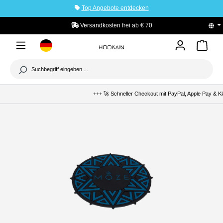
Top Angebote entdecken
tinhalt springen
Versandkosten frei ab € 70
+++ 🚀 Schneller Checkout mit PayPal, Apple Pay & Kl