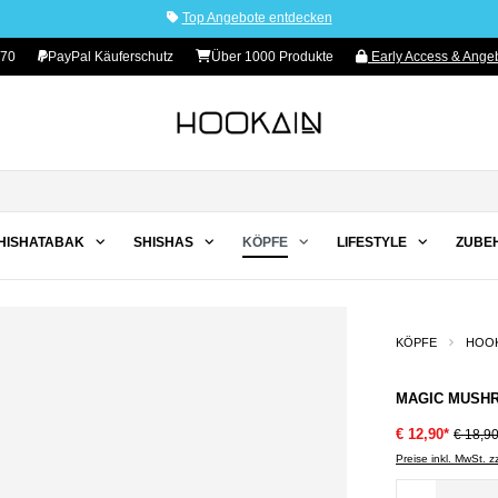
Top Angebote entdecken
 70
PayPal Käuferschutz
Über 1000 Produkte
Early Access & Angeb
HISHATABAK
SHISHAS
KÖPFE
LIFESTYLE
ZUBE
KÖPFE
HOOK
MAGIC MUSHR
€ 12,90*
€ 18,9
Preise inkl. MwSt. 