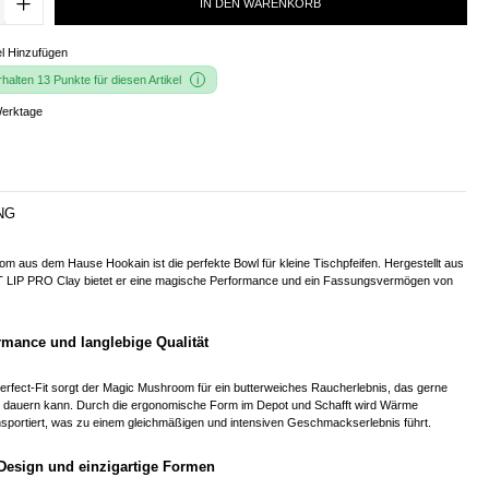
IN DEN WARENKORB
l Hinzufügen
alten 13 Punkte für diesen Artikel
Werktage
NG
 aus dem Hause Hookain ist die perfekte Bowl für kleine Tischpfeifen. Hergestellt aus
 LIP PRO Clay bietet er eine magische Performance und ein Fassungsvermögen von
rmance und langlebige Qualität
erfect-Fit sorgt der Magic Mushroom für ein butterweiches Raucherlebnis, das gerne
 dauern kann. Durch die ergonomische Form im Depot und Schafft wird Wärme
nsportiert, was zu einem gleichmäßigen und intensiven Geschmackserlebnis führt.
 Design und einzigartige Formen