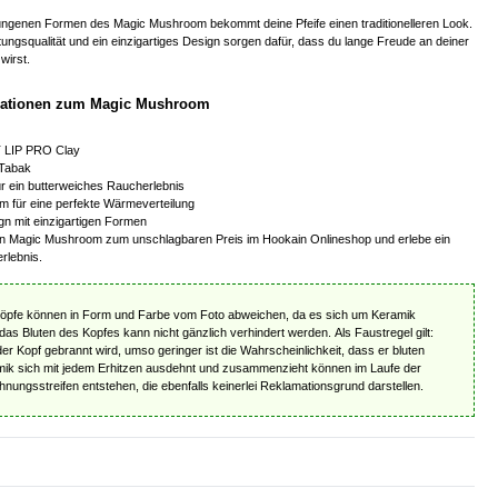
genen Formen des Magic Mushroom bekommt deine Pfeife einen traditionelleren Look.
tungsqualität und ein einzigartiges Design sorgen dafür, dass du lange Freude an deiner
wirst.
mationen zum Magic Mushroom
IT LIP PRO Clay
 Tabak
r ein butterweiches Raucherlebnis
 für eine perfekte Wärmeverteilung
ign mit einzigartigen Formen
 den Magic Mushroom zum unschlagbaren Preis im Hookain Onlineshop und erlebe ein
rlebnis.
Köpfe können in Form und Farbe vom Foto abweichen, da es sich um Keramik
das Bluten des Kopfes kann nicht gänzlich verhindert werden. Als Faustregel gilt:
r Kopf gebrannt wird, umso geringer ist die Wahrscheinlichkeit, dass er bluten
mik sich mit jedem Erhitzen ausdehnt und zusammenzieht können im Laufe der
ungsstreifen entstehen, die ebenfalls keinerlei Reklamationsgrund darstellen.