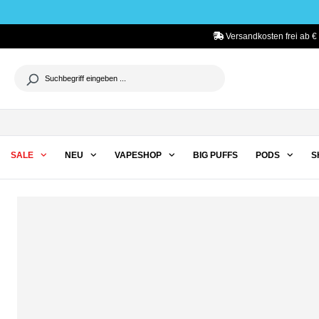
he springen
Zur Hauptnavigation springen
Versandkosten frei ab €
SALE
NEU
VAPESHOP
BIG PUFFS
PODS
S