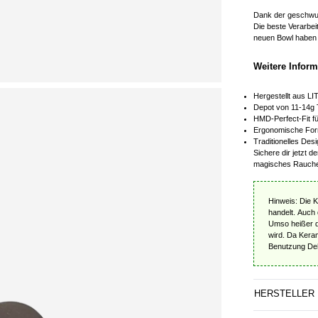
Dank der geschwun
Die beste Verarbei
neuen Bowl haben 
Weitere Infor
Hergestellt aus L
Depot von 11-14g
HMD-Perfect-Fit fü
Ergonomische Form
Traditionelles Des
Sichere dir jetzt
magisches Rauche
Hinweis: Die 
handelt. Auch 
Umso heißer de
wird. Da Kera
Benutzung Dehn
HERSTELLER