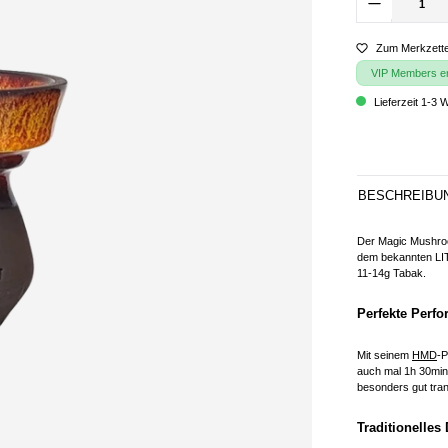
Zum Merkzette
VIP Members erh
Lieferzeit 1-3 
BESCHREIBU
Der Magic Mushroom
dem bekannten LIT
11-14g Tabak.
Perfekte Perfo
Mit seinem
HMD
-P
auch mal 1h 30min
besonders gut tra
Traditionelles