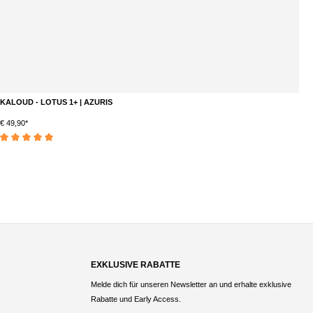
WD - HMD - SCHWARZ
B
DETAILS
SALE € 17,90*
€ 29,90*
S
EXKLUSIVE RABATTE
Melde dich für unseren Newsletter an und erhalte exklusive
Rabatte und Early Access.