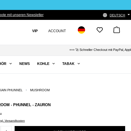
ote mit unseren Newsletter
DEUTSCH
VIP
ACCOUNT
+++ 🚀 Schneller Checkout mit PayPal, Apple Pay &
HÖR
NEWS
KOHLE
TABAK
AIN PHUNNEL
MUSHROOM
OOM - PHUNNEL - ZAURON
0*
zzgl. Versandkosten