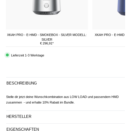
XKAH PRO - E-HMD -
SMOKEBOX
- SILVER MODELL:
XKAH PRO - E-HMD - 
SILVER
€ 296,91*
€ 
Lieferzeit 1-3 Werktage
BESCHREIBUNG
Stelle dir jetzt deine Wunschkombination aus LOW LOAD und passendem HMD
zusammen - und erhalte 10% Rabatt im Bundle.
HERSTELLER
EIGENSCHAFTEN