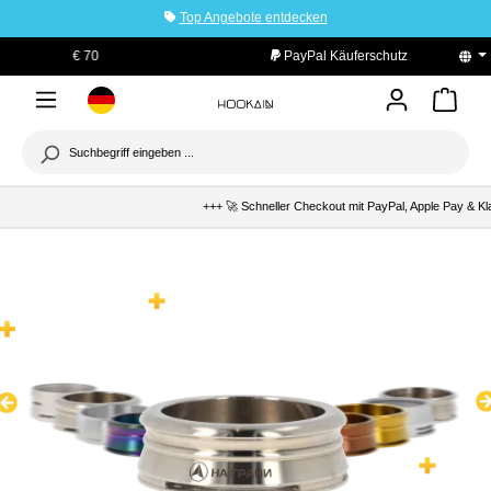
Top Angebote entdecken
tinhalt springen
PayPal Käuferschutz
+++ 🚀 Schneller Checkout mit PayPal, Apple Pay & Klar