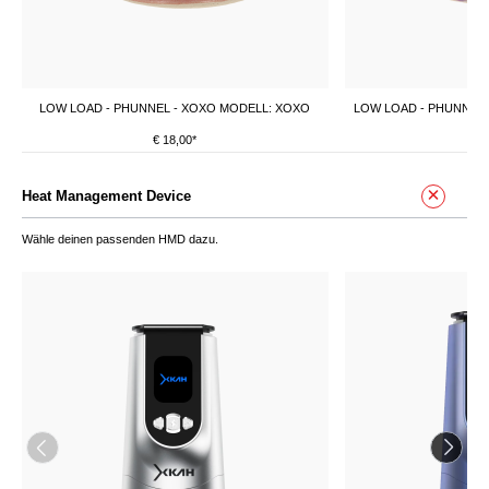
LOW LOAD - PHUNNEL - XOXO MODELL: XOXO
LOW LOAD - PHUNNEL 
€ 18,00*
€ 
Heat Management Device
Wähle deinen passenden HMD dazu.