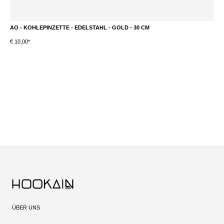
AO - KOHLEPINZETTE - EDELSTAHL - GOLD - 30 CM
A
€ 10,00*
€ 
ÜBER UNS