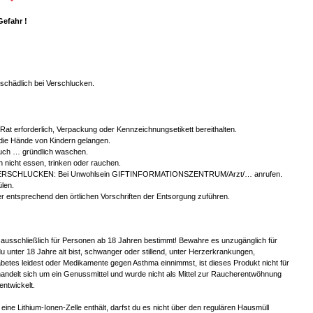
Gefahr !
chädlich bei Verschlucken.
r Rat erforderlich, Verpackung oder Kennzeichnungsetikett bereithalten.
 die Hände von Kindern gelangen.
ch … gründlich waschen.
 nicht essen, trinken oder rauchen.
ERSCHLUCKEN: Bei Unwohlsein GIFTINFORMATIONSZENTRUM/Arzt/… anrufen.
len.
er entsprechend den örtlichen Vorschriften der Entsorgung zuführen.
 ausschließlich für Personen ab 18 Jahren bestimmt! Bewahre es unzugänglich für
u unter 18 Jahre alt bist, schwanger oder stillend, unter Herzerkrankungen,
betes leidest oder Medikamente gegen Asthma einnimmst, ist dieses Produkt nicht für
handelt sich um ein Genussmittel und wurde nicht als Mittel zur Raucherentwöhnung
entwickelt.
eine Lithium-Ionen-Zelle enthält, darfst du es nicht über den regulären Hausmüll