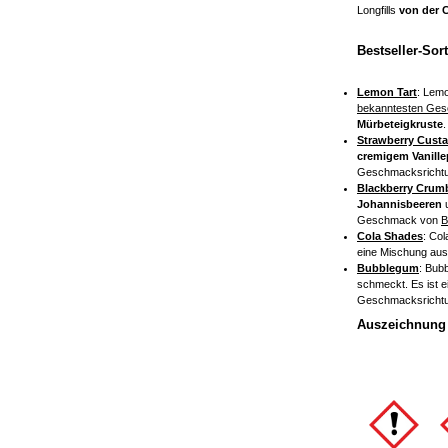
Longfills
von der 
Bestseller-Sor
Lemon Tart
: Lemo
bekanntesten Ges
Mürbeteigkruste
.
Strawberry Custa
cremigem Vanill
Geschmacksricht
Blackberry Crum
Johannisbeeren
Geschmack von
B
Cola Shades
: Col
eine Mischung au
Bubblegum
: Bub
schmeckt. Es ist e
Geschmacksricht
Auszeichnung 