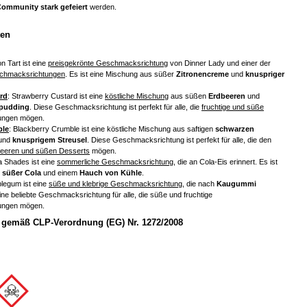
Community stark gefeiert
werden.
ten
n Tart ist eine
preisgekrönte Geschmacksrichtung
von Dinner Lady und einer der
chmacksrichtungen
. Es ist eine Mischung aus süßer
Zitronencreme
und
knuspriger
rd
: Strawberry Custard ist eine
köstliche Mischung
aus süßen
Erdbeeren
und
epudding
. Diese Geschmacksrichtung ist perfekt für alle, die
fruchtige und süße
ungen mögen.
ble
: Blackberry Crumble ist eine köstliche Mischung aus saftigen
schwarzen
und
knusprigem Streusel
. Diese Geschmacksrichtung ist perfekt für alle, die den
eeren und süßen Desserts
mögen.
a Shades ist eine
sommerliche Geschmacksrichtung
, die an Cola-Eis erinnert. Es ist
s
süßer Cola
und einem
Hauch von Kühle
.
blegum ist eine
süße und klebrige Geschmacksrichtung
, die nach
Kaugummi
ine beliebte Geschmacksrichtung für alle, die süße und fruchtige
ungen mögen.
gemäß CLP-Verordnung (EG) Nr. 1272/2008