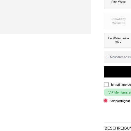
Pink Wave
Strawberry
Macaroon
Ice Watermelon
Slice
Ich stimme d
VIP Members erh
Bald verfügbar 
BESCHREIBU