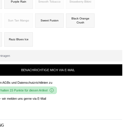
Purple Rain
Smooth Tobacco
Strawberry Bikini
Black Orange
Sun Tan Mango
Sweet Fusion
Crush
Razz Blues Ice
BENACHRICHTIGE MICH VIA E-MAIL
en
AGBs und Datenschutzrichtlinien
zu
alten 15 Punkte für diesen Artikel
- wir melden uns gerne via E-Mail
NG