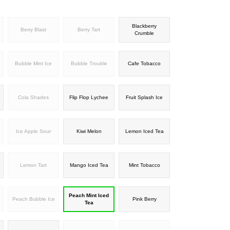
Blackberry
Berry Blast
Berry Tart
Crumble
Bubble Mint Ice
Bubble Trouble
Cafe Tobacco
Cola Shades
Flip Flop Lychee
Fruit Splash Ice
Ice Apple Sour
Kiwi Melon
Lemon Iced Tea
Lemon Tart
Mango Iced Tea
Mint Tobacco
Peach Mint Iced
Peach Bubble Ice
Pink Berry
Tea