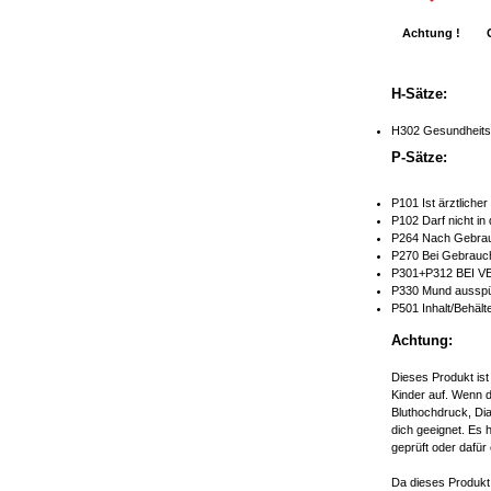
Achtung !
H-Sätze:
H302 Gesundheitss
P-Sätze:
P101 Ist ärztliche
P102 Darf nicht in
P264 Nach Gebrau
P270 Bei Gebrauch
P301+P312 BEI V
P330 Mund ausspü
P501 Inhalt/Behält
Achtung:
Dieses Produkt ist
Kinder auf. Wenn d
Bluthochdruck, Dia
dich geeignet. Es 
geprüft oder dafür 
Da dieses Produkt 