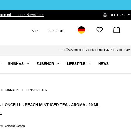
ote mit unseren Newsletter
DEUTSCH
VIP
ACCOUNT
+++ 🚀 Schneller Checkout mit PayPal, Apple Pay & Kl
SHISHAS
ZUBEHÖR
LIFESTYLE
NEWS
OP MARKEN
DINNER LADY
- LONGFILL - PEACH MINT ICED TEA - AROMA - 20 ML
0*
zzgl. Versandkosten