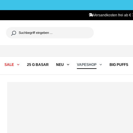
he springen
Zur Hauptnavigation springen
Versandkosten frei ab € 
SALE
25 G BASAR
NEU
VAPESHOP
BIG PUFFS