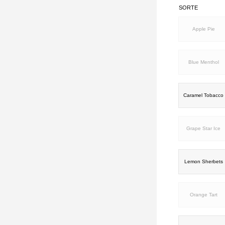
SORTE
Apple Pie
Blue Menthol
Caramel Tobacco
Grape Star Ice
Lemon Sherbets
Orange Tart