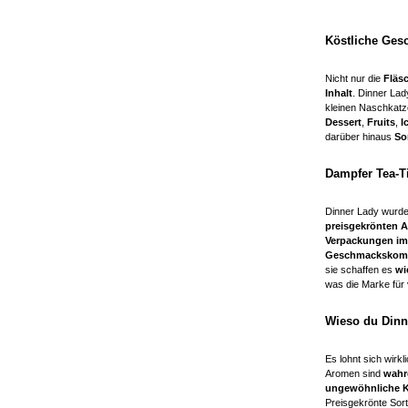
Köstliche Ges
Nicht nur die
Fläs
Inhalt
. Dinner La
kleinen Naschkat
Dessert
,
Fruits
,
I
darüber hinaus
So
Dampfer Tea-
Dinner Lady wurd
preisgekrönten
Verpackungen im 
Geschmackskomb
sie schaffen es
wie
was die Marke fü
Wieso du Dinn
Es lohnt sich wirkl
Aromen sind
wahr
ungewöhnliche Ko
Preisgekrönte Sor