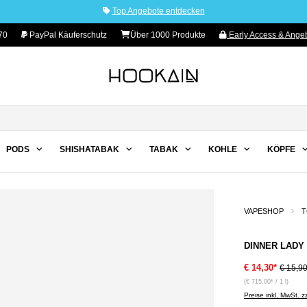
Top Angebote entdecken
70
PayPal Käuferschutz
Über 1000 Produkte
Early Access & Angeb
PODS
SHISHATABAK
TABAK
KOHLE
KÖPFE
VAPESHOP
T
DINNER LADY 
€ 14,30*
€ 15,9
(€ 715,00* / 1 l)
Preise inkl. MwSt. 