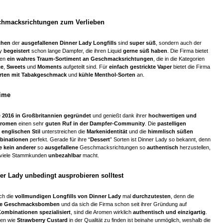
chmacksrichtungen zum Verlieben
chen
der
ausgefallenen Dinner Lady Longfills
sind
super süß
, sondern auch der
dy
begeistert
schon lange Dampfer, die ihren Liquid
gerne süß haben
. Die Firma bietet
zen
ein wahres Traum-Sortiment an Geschmacksrichtungen
, die in die Kategorien
ce
,
Sweets
und
Moments
aufgeteilt sind. Für
einfach gestrickte Vaper
bietet die Firma
rten mit Tabakgeschmack
und
kühle Menthol-Sorten
an.
Time
e
2016 in Großbritannien gegründet
und genießt dank ihrer
hochwertigen und
 Aromen
einen sehr
guten Ruf in der Dampfer-Community
. Die
pastelligen
englischen Stil
unterstreichen die
Markenidentität
und die
himmlisch süßen
inationen
perfekt. Gerade für ihre “
Dessert
” Sorten ist Dinner Lady so bekannt, denn
 kein anderer
so
ausgefallene
Geschmacksrichtungen so
authentisch
herzustellen,
r viele Stammkunden
unbezahlbar
macht.
er Lady unbedingt ausprobieren solltest
ich die
vollmundigen Longfills von Dinner Lady
mal
durchzutesten
, denn die
e Geschmacksbomben
und da sich die Firma schon seit ihrer Gründung auf
mbinationen spezialisiert
, sind die Aromen wirklich
authentisch und einzigartig
.
ten wie
Strawberry Custard
in der Qualität zu finden ist beinahe unmöglich, weshalb die