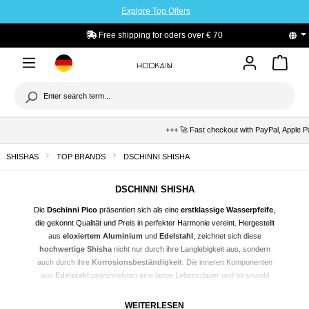
Explore Top Offers
to main content
Free shipping for oders over € 70
+++ 🚀 Fast checkout with PayPal, Apple Pay & Kl
SHISHAS
TOP BRANDS
DSCHINNI SHISHA
DSCHINNI SHISHA
Die
Dschinni Pico
präsentiert sich als eine
erstklassige Wasserpfeife
,
die gekonnt Qualität und Preis in perfekter Harmonie vereint. Hergestellt
aus
eloxiertem Aluminium
und
Edelstahl
, zeichnet sich diese
hochwertige
Shisha
nicht nur durch ihre Langlebigkeit aus, sondern
auch durch ihre
Korrosionsbeständigkeit
. Die inneren Komponenten
aus
Edelstahl
gewährleisten eine lange Lebensdauer und ist sowohl
umweltfreundlichem, als auch aus hitzebeständigem High-Borosilikatglas
gefertigt.
WEITERLESEN