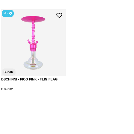
Hot
Bundle
DSCHINNI - PICO PINK - FLIG FLAG
€ 89.90*