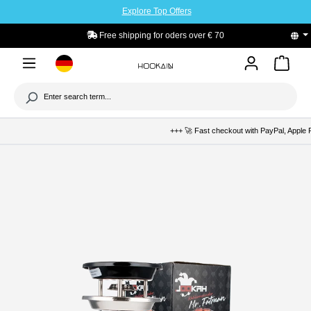
Explore Top Offers
to main content
Free shipping for oders over € 70
+++ 🚀 Fast checkout with PayPal, Apple Pa