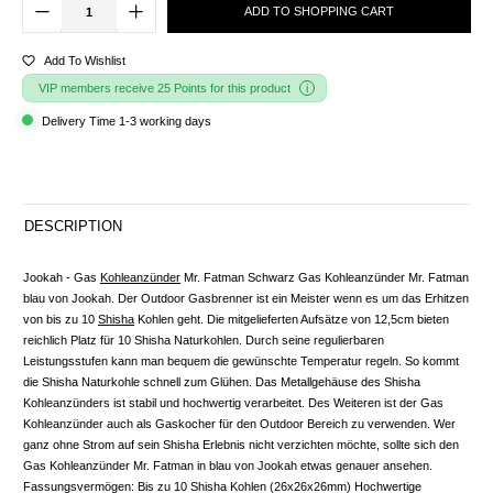
ADD TO SHOPPING CART
Add To Wishlist
VIP members receive 25 Points for this product
Delivery Time 1-3 working days
DESCRIPTION
Jookah - Gas
Kohleanzünder
Mr. Fatman Schwarz Gas Kohleanzünder Mr. Fatman
blau von Jookah. Der Outdoor Gasbrenner ist ein Meister wenn es um das Erhitzen
von bis zu 10
Shisha
Kohlen geht. Die mitgelieferten Aufsätze von 12,5cm bieten
reichlich Platz für 10 Shisha Naturkohlen. Durch seine regulierbaren
Leistungsstufen kann man bequem die gewünschte Temperatur regeln. So kommt
die Shisha Naturkohle schnell zum Glühen. Das Metallgehäuse des Shisha
Kohleanzünders ist stabil und hochwertig verarbeitet. Des Weiteren ist der Gas
Kohleanzünder auch als Gaskocher für den Outdoor Bereich zu verwenden. Wer
ganz ohne Strom auf sein Shisha Erlebnis nicht verzichten möchte, sollte sich den
Gas Kohleanzünder Mr. Fatman in blau von Jookah etwas genauer ansehen.
Fassungsvermögen: Bis zu 10 Shisha Kohlen (26x26x26mm) Hochwertige