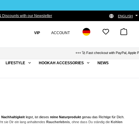
 Discounts with our Newsletter
ENGLISH
VIP
ACCOUNT
+++ 🚀 Fast checkout with PayPal, Apple Pay & Kl
LIFESTYLE
HOOKAH ACCESSORIES
NEWS
d Nachhaltigkeit
legst, ist dieses
reine Naturprodukt
genau das Richtige für Dich.
ht sie Dir ein lang anhaltendes
Raucherlebnis
, ohne dass Du ständig die
Kohlen