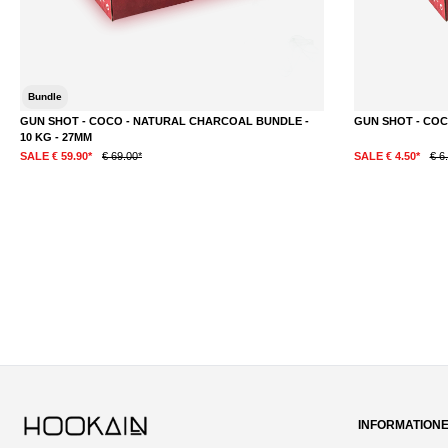
Bundle
GUN SHOT - COCO - NATURAL CHARCOAL BUNDLE -
GUN SHOT - COC
10 KG - 27MM
SALE € 59.90*
€ 69.00*
SALE € 4.50*
€ 6
DETAILS
INFORMATION