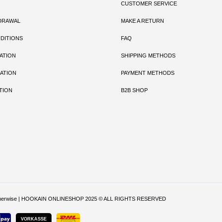
CUSTOMER SERVICE
DRAWAL
MAKE A RETURN
DITIONS
FAQ
ATION
SHIPPING METHODS
ATION
PAYMENT METHODS
TION
B2B SHOP
ritten otherwise | HOOKAIN ONLINESHOP 2025 © ALL RIGHTS RESERVED
VORKASSE