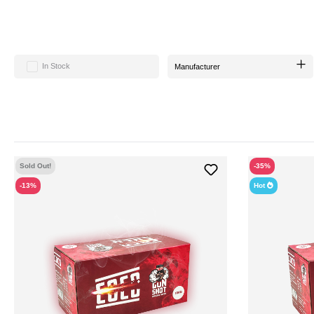
Die
Gun Shot Coco Kohle
beeinflusst den Geschmack Deines Tabaks nicht. Zud
was sie zu einem vorbildlich
umweltfreundlichen Produkt
macht. Nicht nur in 
In Stock
Manufacturer
Für das Anzünden der
Kohlen
empfiehlt sich eine
elektrische Heizplatte
oder e
Produkts. Si
Sold Out!
-35%
-13%
Hot