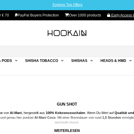
Explore Top Offers
r € 70
PayPal Buyers Protection
Over 1000 products
Early Access &
& PODS
SHISHA TOBACCO
SHISHAS
HEADS & HMD
GUN SHOT
co
von
Al-Mani
, hergestellt aus
100% Kokosnussschalen
. Wenn Du Wert auf
Qualität un
 und genau hier punktet
Al-Mani Coco
. Mit einer Brenndauer von rund
1,5 Stunden
ermöglic
wechseln musst.
WEITERLESEN
WAS MACHT DIE GUN SHOT COCO KOHLE SO BESONDERS?