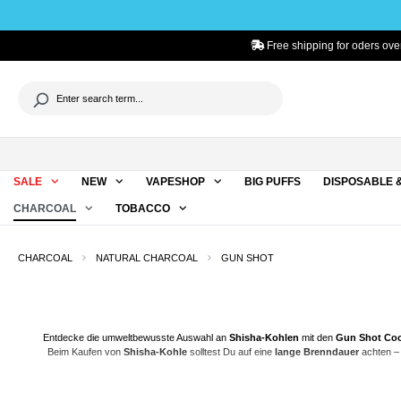
to search
Skip to main navigation
Free shipping for oders ove
SALE
NEW
VAPESHOP
BIG PUFFS
DISPOSABLE 
CHARCOAL
TOBACCO
CHARCOAL
NATURAL CHARCOAL
GUN SHOT
Entdecke die umweltbewusste Auswahl an
Shisha
-Kohlen
mit den
Gun Shot Co
Beim Kaufen von
Shisha-Kohle
solltest Du auf eine
lange Brenndauer
achten –