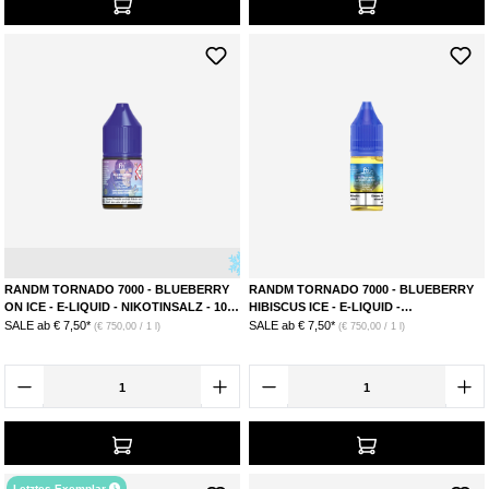
Eis
Blaubeere
RANDM TORNADO 7000 - BLUEBERRY
RANDM TORNADO 7000 - BLUEBERRY
ON ICE - E-LIQUID - NIKOTINSALZ - 10
HIBISCUS ICE - E-LIQUID -
MG
NIKOTINSALZ - 20 MG
SALE ab
€ 7,50*
SALE ab
€ 7,50*
(€ 750,00 / 1 l)
(€ 750,00 / 1 l)
Letztes Exemplar