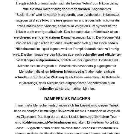
Hauptsächlich unterscheiden sich die beiden “Arten” von Nikotin darin,
wie sie vom Körper aufgenommen werden
. Sogenanntes
“Basisnikotin” wird
künstlich hergestellt
, also synthetisiert. Nikotinsalz
hingegen wird
aus Nikotinsäure
gewonnen und ist deshalb nicht nur die
etwas natürlichere Variante, sondern im Vergleich zum synthetisierten
Nikotin auch
weniger alkalisch
. Das bedeutet, dass Nikotinsalz einen
weicheren, weniger kratzigen Dampf
erzeugen kann. Der Nebeneffekt
von dieser Eigenschaft ist, dass Nikotinsalze sich gut für einen
hohen
Nikotinanteil
im Liquid eignen, weil der Dampf dadurch nicht zu kratzig
wird. Darüber hinaus werden Nikotinsalze auch
schneller und effizienter
vom Körper aufgenommen
, ähnlich wie bei Zigaretten. Deshalb sind
Nikotinsalze im Vergleich zu Basisnikotin besonders gut geeignet für
Menschen, die einen
höheren Nikotinbedarf
haben oder sich ein
schnelle und intensive Wirkung
des Nikotins wünschen. Die Kehrseite
ist allerdings, dass Nikotinsalze aufgrund ihrer Konzentration auch
schneller abhängig
machen können.
DAMPFEN VS RAUCHEN
Immer mehr Menschen entscheiden sich
für Liquid und gegen Tabak
,
denn zu dampfen ist
weniger risikoreich
für die Gesundheit im Vergleich
zu Zigaretten. Das liegt daran, dass Liquids
keine gefährlichen Teer-
und Kohlenmonoxid-Verbindungen
enthalten. Ein weiterer Vorteil ist,
dass E-Zigaretten-Nutzer ihre Nikotinzufuhr viel
besser kontrollieren
können, weil sie die Nikotinstärke genau anpassen können und sich eine