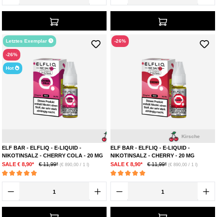
Letztes Exemplar
-26%
-26%
Hot
Kirsche
Cola
Kirsche
ELF BAR - ELFLIQ - E-LIQUID -
ELF BAR - ELFLIQ - E-LIQUID -
NIKOTINSALZ - CHERRY COLA - 20 MG
NIKOTINSALZ - CHERRY - 20 MG
SALE € 8,90*
€ 11,99*
SALE € 8,90*
€ 11,99*
(€ 890,00 / 1 l)
(€ 890,00 / 1 l)
Durchschnittliche Bewertung von 5 von 5 Sternen
Durchschnittliche Bewertung von 5 von 5 Ste