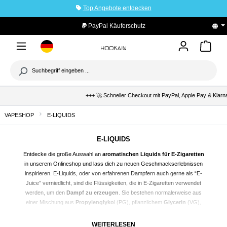
Top Angebote entdecken
tinhalt springen
PayPal Käuferschutz
+++ 🚀 Schneller Checkout mit PayPal, Apple Pay & Klarna +++ 
VAPESHOP
E-LIQUIDS
E-LIQUIDS
Entdecke die große Auswahl an
aromatischen Liquids für E-Zigaretten
in unserem Onlineshop und lass dich zu neuen Geschmackserlebnissen
inspirieren. E-Liquids, oder von erfahrenen Dampfern auch gerne als “E-
Juice” verniedlicht, sind die Flüssigkeiten, die in E-Zigaretten verwendet
werden, um den
Dampf zu erzeugen
. Sie bestehen normalerweise aus
einer Mischung aus
Propylenglyko
l (PG), pflanzlichem
Glycerin
(VG),
Aromastoffen
und
Nikotin
. Als Besitzer einer E-Zigarette ist es wichtig,
sich ausführlich mit den
verschiedenen Arten von E-Liquids
und ihrer
WEITERLESEN