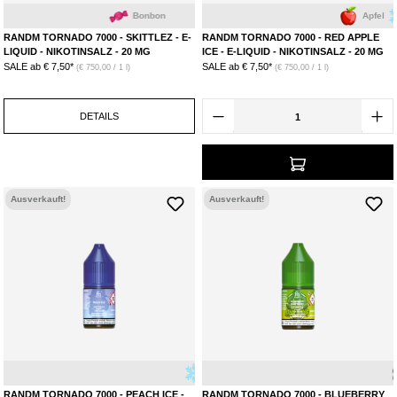
Bonbon
Apfel
Eis
RANDM TORNADO 7000 - SKITTLEZ - E-
RANDM TORNADO 7000 - RED APPLE
LIQUID - NIKOTINSALZ - 20 MG
ICE - E-LIQUID - NIKOTINSALZ - 20 MG
SALE ab
€ 7,50*
SALE ab
€ 7,50*
(€ 750,00 / 1 l)
(€ 750,00 / 1 l)
DETAILS
Ausverkauft!
Ausverkauft!
Eis
Pfirisch
Blaubee
RANDM TORNADO 7000 - PEACH ICE -
RANDM TORNADO 7000 - BLUEBERRY