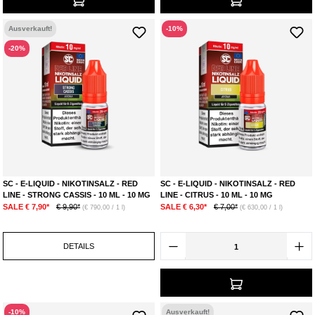
Ausverkauft!
-10%
-20%
SC - E-LIQUID - NIKOTINSALZ - RED
SC - E-LIQUID - NIKOTINSALZ - RED
LINE - STRONG CASSIS - 10 ML - 10 MG
LINE - CITRUS - 10 ML - 10 MG
SALE € 7,90*
€ 9,90*
SALE € 6,30*
€ 7,00*
(€ 790,00 / 1 l)
(€ 630,00 / 1 l)
DETAILS
-10%
Ausverkauft!