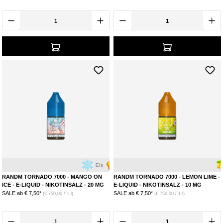
eine
süßliche Note
, was zur Geschmacksbildung beiträgt und durch
seine viskose Konsistenz verdampft das Liquid
langsamer
. Glycerin hilft
darüber hinaus auch dabei zu verhindern, dass Mund und Hals beim
Dampfen austrocknen, weil es
Feuchtigkeit anzieht
. Der Anteil von VG
im Liquid beeinflusst demnach hauptsächlich die
Dichte des erzeugten
Dampfes
und wie
weich
dein Dampferlebnis ist.
AROMASTOFFE
Der Name dieses Bestandteils verrät die Funktion bereits: Aromastoffe
sorgen für den
Geschmack im Liquid
. Hier geht es eher darum, die für
dich passende Geschmacksrichtung zu finden. Die Auswahl an
Herstellern
,
Mengeneinheiten
und natürlich
Aromen
ist unvorstellbar,
aber generell ist es sinnvoll, einfach ein bisschen rumzuprobieren. Am
besten fragst du dich, ob du
eher einen süßen oder herben
Geschmack
bevorzugst und dann einfach erstmal wählst, was sich für dich lecker
anhört. Wie viel Aroma du letztendlich in deinem Liquid hast kannst du am
besten bestimmen, wenn du dein E-Liquid
selbst anmischst
. Für Aromen
gilt daher der einfache Merksatz: Je mehr Aroma,
desto intensiver
der
Eis
Mango
Zitrone
Geschmack.
RANDM TORNADO 7000 - MANGO ON
RANDM TORNADO 7000 - LEMON LIME -
ICE - E-LIQUID - NIKOTINSALZ - 20 MG
E-LIQUID - NIKOTINSALZ - 10 MG
NIKOTIN
SALE ab
€ 7,50*
SALE ab
€ 7,50*
(€ 750,00 / 1 l)
(€ 750,00 / 1 l)
Die Zugabe von Nikotin ist bei E-Liquids
optional
. In der Regel wird
entweder normales
Basisnikotin oder Nikotinsalz
verwendet, dessen