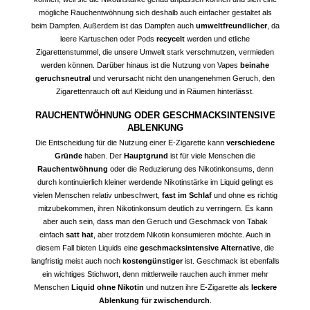
mögliche Rauchentwöhnung sich deshalb auch einfacher gestaltet als
beim Dampfen. Außerdem ist das Dampfen auch
umweltfreundlicher
, da
leere Kartuschen oder Pods
recycelt
werden und etliche
Zigarettenstummel, die unsere Umwelt stark verschmutzen, vermieden
werden können. Darüber hinaus ist die Nutzung von
Vapes
beinahe
geruchsneutral
und verursacht nicht den unangenehmen Geruch, den
Zigarettenrauch oft auf Kleidung und in Räumen hinterlässt.
RAUCHENTWÖHNUNG ODER GESCHMACKSINTENSIVE
ABLENKUNG
Die Entscheidung für die Nutzung einer E-Zigarette kann
verschiedene
Gründe
haben. Der
Hauptgrund
ist für viele Menschen die
Rauchentwöhnung
oder die Reduzierung des Nikotinkonsums, denn
durch kontinuierlich kleiner werdende Nikotinstärke im Liquid gelingt es
vielen Menschen relativ unbeschwert,
fast im Schlaf
und ohne es richtig
mitzubekommen, ihren Nikotinkonsum deutlich zu verringern. Es kann
aber auch sein, dass man den Geruch und Geschmack von Tabak
einfach
satt hat
, aber trotzdem Nikotin konsumieren möchte. Auch in
diesem Fall bieten Liquids eine
geschmacksintensive Alternative
, die
langfristig meist auch noch
kostengünstiger
ist. Geschmack ist ebenfalls
ein wichtiges Stichwort, denn mittlerweile rauchen auch immer mehr
Menschen
Liquid ohne Nikotin
und nutzen ihre E-Zigarette als
leckere
Ablenkung für zwischendurch
.