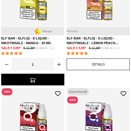
Mango
ELF BAR - ELFLIQ - E-LIQUID -
ELF BAR - ELFLIQ - E-LIQUID -
NIKOTINSALZ - MANGO - 20 MG
NIKOTINSALZ - LEMON PEACH
PASSION FRUIT - 20 MG
SALE € 8,90*
€ 11,99*
SALE € 8,90*
€ 11,99*
(€ 890,00 / 1 l)
(€ 890,00 / 1 l)
Durchschnittliche Bewertung von 5 von 5 Sternen
Durchschnittliche Bewertung von 5 von 5 Ste
DETAILS
-26%
Ausverkauft!
-26%