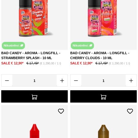
Nikotinfrei
Nikotinfrei
BAD CANDY - AROMA - LONGFILL -
BAD CANDY - AROMA - LONGFILL -
STRAWBERRY SPLASH - 10 ML
CHERRY CLOUDS - 10 ML
SALE € 12,90*
€ 17,49*
SALE € 12,90*
€ 17,49*
(€ 1.290,00 / 1 l)
(€ 1.290,00 / 1 l)