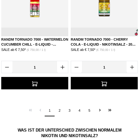
Wassermelone
Gurke
Kirsche
RANDM TORNADO 7000 - WATERMELON
RANDM TORNADO 7000 - CHERRY
CUCUMBER CHILL - E-LIQUID -
COLA - E-LIQUID - NIKOTINSALZ - 20
NIKOTINSALZ 20 MG
MG
SALE ab
€ 7,50*
SALE ab
€ 7,50*
(€ 750,00 / 1 l)
(€ 750,00 / 1 l)
1
2
3
4
5
WAS IST DER UNTERSCHIED ZWISCHEN NORMALEM
NIKOTIN UND NIKOTINSALZ?