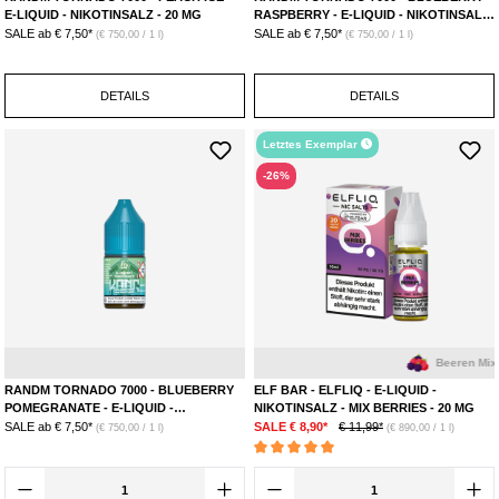
E-LIQUID - NIKOTINSALZ - 20 MG
RASPBERRY - E-LIQUID - NIKOTINSALZ
- 20 MG
SALE ab
€ 7,50*
SALE ab
€ 7,50*
(€ 750,00 / 1 l)
(€ 750,00 / 1 l)
DETAILS
DETAILS
Letztes Exemplar
-26%
Blaubeere
Granatapfel
Beeren Mix
RANDM TORNADO 7000 - BLUEBERRY
ELF BAR - ELFLIQ - E-LIQUID -
POMEGRANATE - E-LIQUID -
NIKOTINSALZ - MIX BERRIES - 20 MG
NIKOTINSALZ - 20 MG
SALE ab
€ 7,50*
SALE € 8,90*
€ 11,99*
(€ 750,00 / 1 l)
(€ 890,00 / 1 l)
Durchschnittliche Bewertung von 5 von 5 Ste