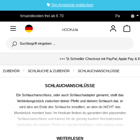
Top Angebote entdecken
tinhalt springen
PayPal Käuferschutz
+++ 🚀 Schneller Checkout mit PayPal, Apple Pay & Kl
ZUBEHÖR
SCHLÄUCHE & ZUBEHÖR
SCHLAUCHANSCHLÜSSE
SCHLAUCHANSCHLÜSSE
Ein Schlauchanschluss, oder auch Schlauchadapter genannt, stellt das
Verbindungsstück zwischen deiner Pfeife und deinem Schlauch dar, er
wird also am Ende des Schlauchs installiert, an dem du NICHT das
Mundstück
montiert hast. Im Hookain findest du garantiert den passenden
Schlauchanschluss und kannst ihn dir günstig kaufen! Normalerweise
beinhalten die meisten Pfeifen im standardmäßigen Lieferumfang einen
Schlauchanschluss. Wenn du aber beispielsweise eine Wasserpfeife mit
mehreren Anschlussmöglichkeiten hast, kann es vorkommen, dass nur
WEITERLESEN