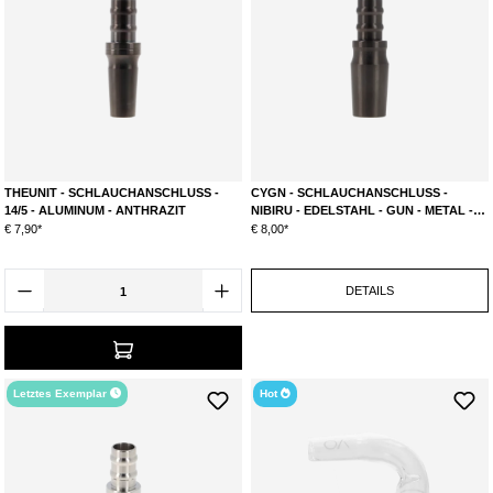
THEUNIT - SCHLAUCHANSCHLUSS -
CYGN - SCHLAUCHANSCHLUSS -
14/5 - ALUMINUM - ANTHRAZIT
NIBIRU - EDELSTAHL - GUN - METAL -
18/8
€ 7,90*
€ 8,00*
DETAILS
Letztes Exemplar
Hot