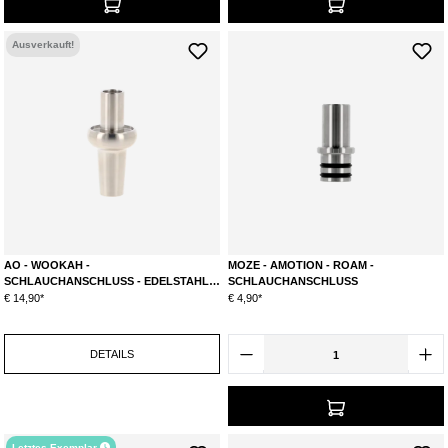
Ausverkauft!
AO - WOOKAH -
MOZE - AMOTION - ROAM -
SCHLAUCHANSCHLUSS - EDELSTAHL -
SCHLAUCHANSCHLUSS
1.0
€ 14,90*
€ 4,90*
DETAILS
Letztes Exemplar