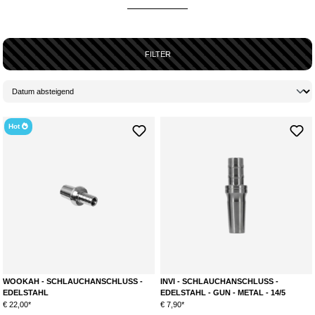
ein Adapter im Lieferumfang enthalten ist.
WELCHEN SCHLAUCHADAPTER BRAUCHE ICH?
Welcher Schlauchadapter für deine
Shisha
der Richtige ist, hängt davon
FILTER
ab, welche Schliffgröße der Schlauchanschluss deiner Pfeife besitzt.
Diese Information entnimmst du bestenfalls der Artikelbeschreibung. In
einzelnen Fällen kann es notwendig sein, diese Information direkt beim
Hersteller einzuholen.
Hot
WOOKAH - SCHLAUCHANSCHLUSS -
INVI - SCHLAUCHANSCHLUSS -
EDELSTAHL
EDELSTAHL - GUN - METAL - 14/5
€ 22,00*
€ 7,90*