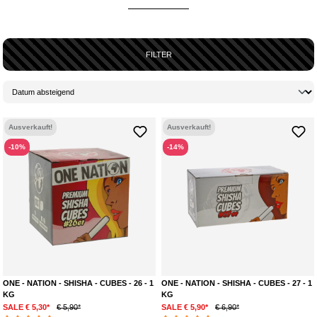
FILTER
Ausverkauft!
Ausverkauft!
-10%
-14%
ONE - NATION - SHISHA - CUBES - 26 - 1
ONE - NATION - SHISHA - CUBES - 27 - 1
KG
KG
SALE € 5,30*
€ 5,90*
SALE € 5,90*
€ 6,90*