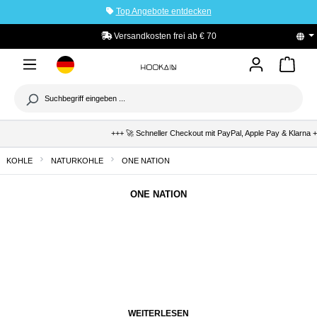
Top Angebote entdecken
tinhalt springen
Versandkosten frei ab € 70
PayPal Käufe
+++ 🚀 Schneller Checkout mit PayPal, Apple Pay & Klarna +
KOHLE
NATURKOHLE
ONE NATION
ONE NATION
WEITERLESEN