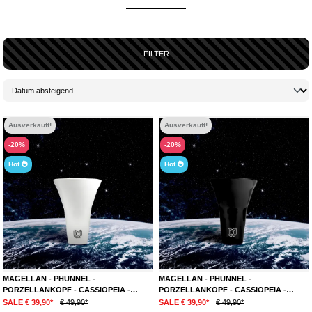
FILTER
Ausverkauft!
Ausverkauft!
-20%
-20%
Hot
Hot
MAGELLAN - PHUNNEL -
MAGELLAN - PHUNNEL -
PORZELLANKOPF - CASSIOPEIA -
PORZELLANKOPF - CASSIOPEIA -
WEISS
SCHWARZ
SALE € 39,90*
€ 49,90*
SALE € 39,90*
€ 49,90*