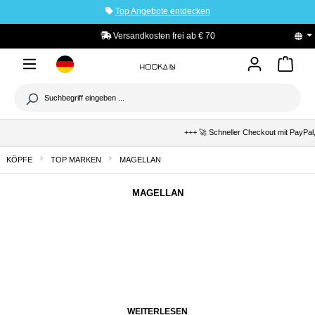
Top Angebote entdecken
tinhalt springen
Versandkosten frei ab € 70
+++ 🚀 Schneller Checkout mit PayPal,
KÖPFE
TOP MARKEN
MAGELLAN
MAGELLAN
WEITERLESEN