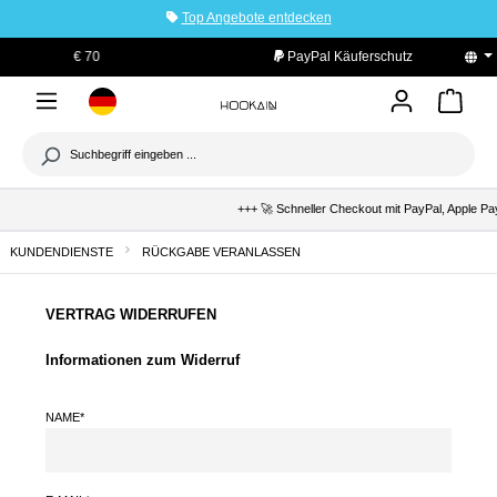
Top Angebote entdecken
tinhalt springen
PayPal Käuferschutz
+++ 🚀 Schneller Checkout mit PayPal, Apple Pay
KUNDENDIENSTE
RÜCKGABE VERANLASSEN
VERTRAG WIDERRUFEN
Informationen zum Widerruf
NAME*