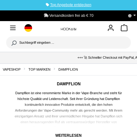
Top Angebote entdecken
tinhalt springen
Versandkosten frei ab € 70
+++ 🚀 Schneller Checkout mit PayPal, A
VAPESHOP
TOP MARKEN
DAMPFLION
DAMPFLION
Dampflion ist eine renommierte Marke in der
Vape
-Branche und steht für
höchste Qualität und Leidenschaft. Seit ihrer Gründung hat Dampflion
kontinuierlich innovative Produkte entwickelt, die den hohen
Anforderungen der Vape-Community mehr als gerecht werden. Mit ihrem
einzigartigen Ansatz und ihrer unermüdlichen Hingabe hat Dampflion sich
einen herausragenden Ruf als vertrauenswürdiger Hersteller von
Premium-E-Liquids und Zubehör aufgebaut. Im Hookain Onlineshop
kannst du die leckeren Longfills von Dampflion Checkmate günstig kaufen,
WEITERLESEN