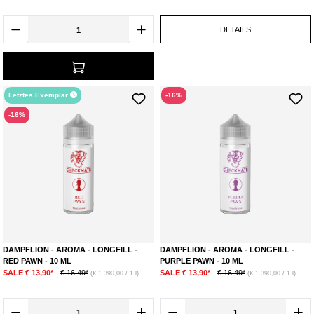
anbieten zu können. Wir sind stolz darauf, eine breite Auswahl an E-
Liquids und Zubehör aus der Checkmate Produktlinie präsentieren zu
DETAILS
können, um deine individuellen Bedürfnisse bestmöglich erfüllen zu
können. In unserem Onlineshop findest du deshalb eine vortreffliche
Auswahl der Checkmate Produktlinie, die du dir günstig kaufen und
bequem nach Hause liefern lassen kannst!
Letztes Exemplar
-16%
-16%
DAMPFLION - AROMA - LONGFILL -
DAMPFLION - AROMA - LONGFILL -
RED PAWN - 10 ML
PURPLE PAWN - 10 ML
SALE € 13,90*
€ 16,49*
SALE € 13,90*
€ 16,49*
(€ 1.390,00 / 1 l)
(€ 1.390,00 / 1 l)