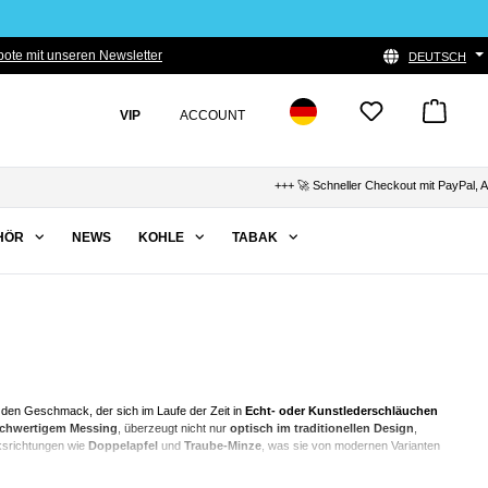
ote mit unseren Newsletter
DEUTSCH
VIP
ACCOUNT
+++ 🚀 Schneller Checkout mit PayPal, Apple 
HÖR
NEWS
KOHLE
TABAK
 den Geschmack, der sich im Laufe der Zeit in
Echt- oder Kunstlederschläuchen
chwertigem Messing
, überzeugt nicht nur
optisch im traditionellen Design
,
ksrichtungen wie
Doppelapfel
und
Traube-Minze
, was sie von modernen Varianten