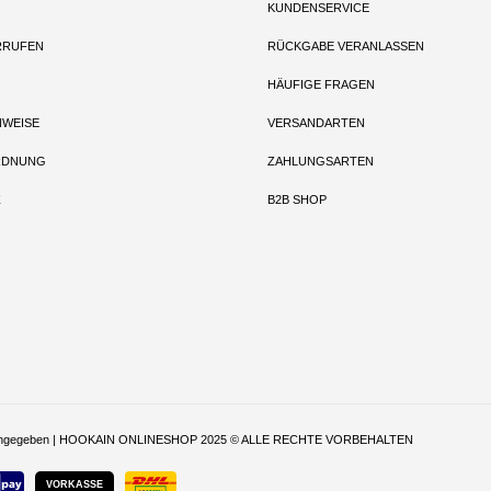
KUNDENSERVICE
RRUFEN
RÜCKGABE VERANLASSEN
HÄUFIGE FRAGEN
NWEISE
VERSANDARTEN
RDNUNG
ZAHLUNGSARTEN
Z
B2B SHOP
t anders angegeben | HOOKAIN ONLINESHOP 2025 © ALLE RECHTE VORBEHALTEN
VORKASSE