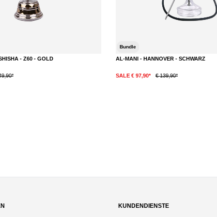
Bundle
SHISHA - Z60 - GOLD
AL-MANI - HANNOVER - SCHWARZ
49,90*
SALE € 97,90*
€ 139,90*
DETAILS
DETAILS
EN
KUNDENDIENSTE