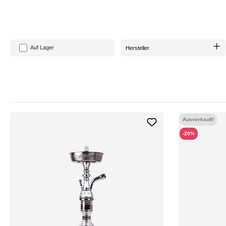
Wenn Du bisher nur Erfahrung mit
modernen
Shishas
hast, wird Dich die
tradit
oder Kunstlederschlauch
im Laufe der Zeit entwickelt, sind charakteristisc
Shishas
, wie die von
Al-Mani
, ein einzigartiges Raucherlebnis. Sie erinnern an
Auf Lager
Hersteller
Suchst Du eine Shisha, mit der Du in
orientalischer Atmosphäre
entspannen u
aus
qualitativ hochwertigem Messing
im
traditionellen Design
, ist diese
Was
WAS SI
Traditionelle Shishas
bieten ein
einzigartiges Raucherlebnis
, das vor allem 
verfestigt
. Dies hat zur Folge, dass der
Tabak
mit jeder Nutzung
intensiver sch
Ausverkauft!
und zu verfeinern. Obwohl theoretisch jeder Tabak in einer
traditionellen Shi
entfalten. Im Vergleich zu modernen
Sh
-20%