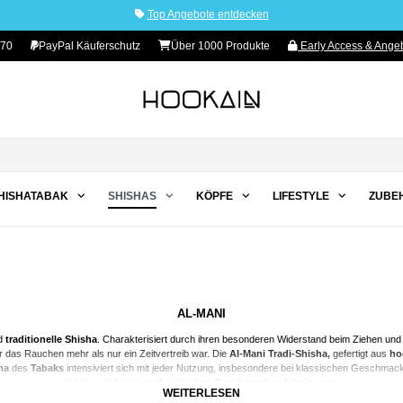
Top Angebote entdecken
 70
PayPal Käuferschutz
Über 1000 Produkte
Early Access & Angeb
HISHATABAK
SHISHAS
KÖPFE
LIFESTYLE
ZUBE
AL-MANI
d
traditionelle
Shisha
. Charakterisiert durch ihren besonderen Widerstand beim Ziehen und
er das Rauchen mehr als nur ein Zeitvertreib war. Die
Al-Mani Tradi-Shisha,
gefertigt aus
ho
oma
des
Tabaks
intensiviert sich mit jeder Nutzung, insbesondere bei klassischen Geschmac
abhebt und für ein
authentisches Geschmackserlebnis
sorgt.
WEITERLESEN