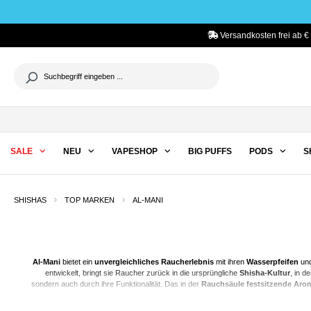
he springen
Zur Hauptnavigation springen
Versandkosten frei ab €
SALE
NEU
VAPESHOP
BIG PUFFS
PODS
S
SHISHAS
TOP MARKEN
AL-MANI
Al-Mani
bietet ein
unvergleichliches Raucherlebnis
mit ihren
Wasserpfeifen
un
entwickelt, bringt sie Raucher zurück in die ursprüngliche
Shisha-Kultur
, in d
sondern auch durch ihre Funktionalität. Das in der
Rauchsäule festsitzende Ar