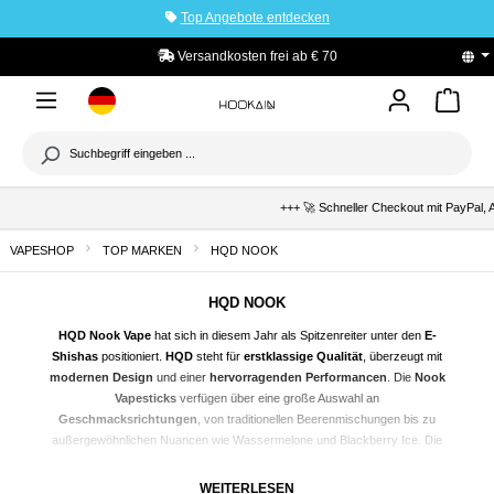
Top Angebote entdecken
tinhalt springen
Versandkosten frei ab € 70
+++ 🚀 Schneller Checkout mit PayPal, 
VAPESHOP
TOP MARKEN
HQD NOOK
HQD NOOK
HQD Nook
Vape
hat sich in diesem Jahr als Spitzenreiter unter den
E-
Shishas
positioniert.
HQD
steht für
erstklassige Qualität
, überzeugt mit
modernen Design
und einer
hervorragenden Performancen
. Die
Nook
Vapesticks
verfügen über eine große Auswahl an
Geschmacksrichtungen
, von traditionellen Beerenmischungen bis zu
außergewöhnlichen Nuancen wie Wassermelone und Blackberry Ice. Die
E-
Shisha
ist leicht zu handhaben und besonders anfängerfreundlich. Ihre
Langlebigkeit
und umweltfreundliche Bauweise sind weitere Pluspunkte.
WEITERLESEN