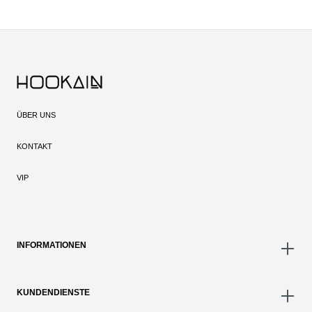
wodurch das Dampfen mit der E-Zigarette zu einem wahren Genuss wird.
Alles in allem ist sie in Sachen
Geschmack, Langlebigkeit und Preis-
Leistung
ein echter Geheimtipp. Überzeug dich selbst und bestelle
deinen
HQD Nook Vapestick
im
Hookain Onlineshop
.
ÜBER UNS
KONTAKT
VIP
INFORMATIONEN
KUNDENDIENSTE