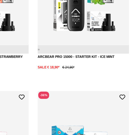
Erdbeere
Eis
Ei
- STRAWBERRY
ARCBEAR PRO 15000 - STARTER KIT - ICE MINT
SALE € 18,90*
€ 24,90*
-36%