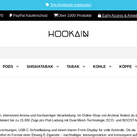
Top Angebote entdecken
70
PayPal Käuferschutz
Über 1000 Produkte
Early Access & Angeb
PODS
SHISHATABAK
TABAK
KOHLE
KÖPFE
 intensivem Aroma und hochwertiger Verarbeitung. Im Online-Shop von Arcbear findest du d
mbiniert bis zu 15.000 Züge pro Pod-Ladung mit Dual-Mesh-Technologie, ECO- und BOOST-Mo
htungen, USB-C-Schnellladung und einem klaren Front-Display für volle Kontrolle. Ob als un
fort im Format einer Einweg E-Zigarette – nachhaltiger, leistungsstärker und konsequent 