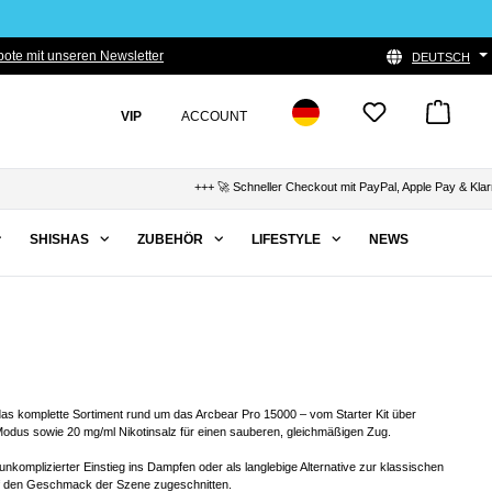
ote mit unseren Newsletter
DEUTSCH
VIP
ACCOUNT
+++ 🚀 Schneller Checkout mit PayPal, Apple Pay & Klarna +++ 
SHISHAS
ZUBEHÖR
LIFESTYLE
NEWS
as komplette Sortiment rund um das Arcbear Pro 15000 – vom Starter Kit über
dus sowie 20 mg/ml Nikotinsalz für einen sauberen, gleichmäßigen Zug.
komplizierter Einstieg ins Dampfen oder als langlebige Alternative zur klassischen
auf den Geschmack der Szene zugeschnitten.