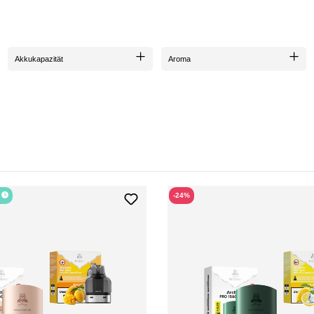
Akkukapazität
Aroma
r
-24%