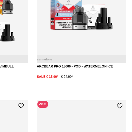
Energy
Pfirisch
 VIMBULL
ARCBEAR PRO 15000 - POD - WATERMELON ICE
SALE € 15,90*
€ 24,90*
-36%