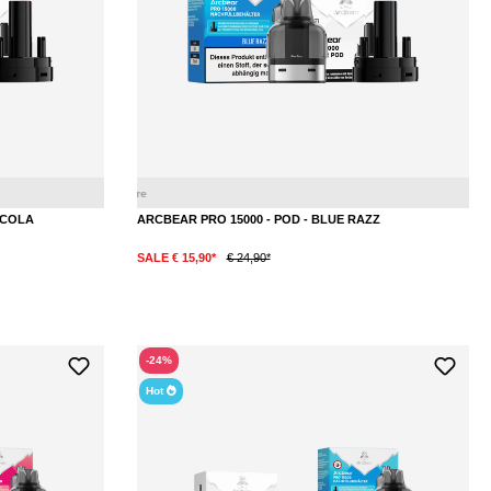
Kirsche
Cola
Bl
 COLA
ARCBEAR PRO 15000 - POD - BLUE RAZZ
SALE € 15,90*
€ 24,90*
-24%
Hot