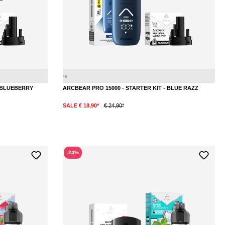
Blaubeere
Bl
- BLUEBERRY
ARCBEAR PRO 15000 - STARTER KIT - BLUE RAZZ
SALE € 18,90*
€ 24,90*
-24%