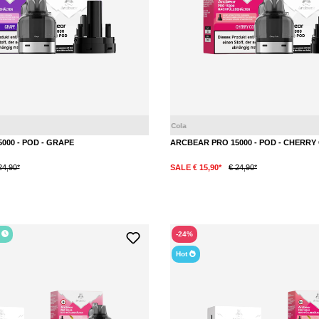
Traube
000 - POD - GRAPE
ARCBEAR PRO 15000 - POD - CHERRY
24,90*
SALE € 15,90*
€ 24,90*
r
-24%
Hot