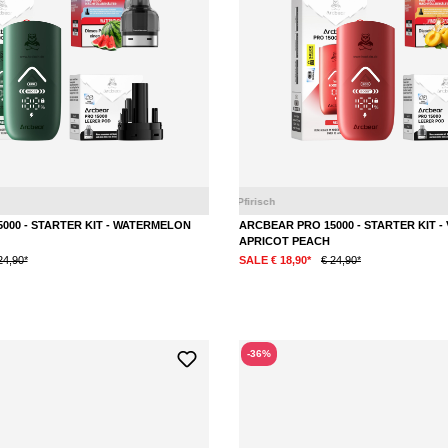
Eis
Wassermelone
000 - STARTER KIT - WATERMELON
ARCBEAR PRO 15000 - STARTER KIT -
APRICOT PEACH
24,90*
SALE € 18,90*
€ 24,90*
-36%