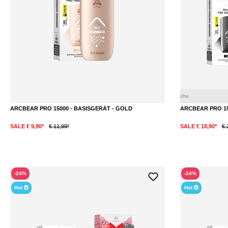
ARCBEAR PRO 15000 - BASISGERÄT - GOLD
ARCBEAR PRO 150
SALE € 9,90*
€ 11,99*
SALE € 18,90*
€ 
-24%
-24%
Hot
Hot