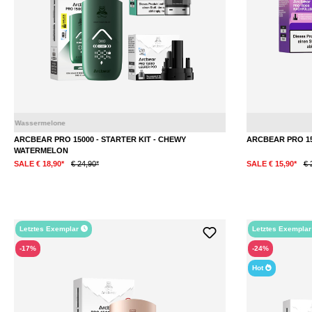
lone
ARCBEAR PRO 15000 - STARTER KIT - CHEWY
ARCBEAR PRO 15
WATERMELON
SALE € 18,90*
€ 24,90*
SALE € 15,90*
€ 
Letztes Exemplar
Letztes Exempla
-17%
-24%
Hot