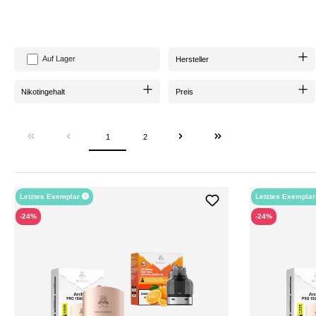
Auf Lager
Hersteller
Nikotingehalt
Preis
1
2
Letztes Exemplar
Letztes Exempla
-24%
-24%