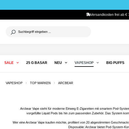
he springen
Zur Hauptnavigation springen
Versandkosten frei ab € 
SALE
25 G BASAR
NEU
VAPESHOP
BIG PUFFS
VAPESHOP
TOP MARKEN
ARCBEAR
Arcbear Vape steht für moderne Einweg E-Zigaretten mit smartem Pod-System,
vorgefüllte Liquid Pods bis hin zum passenden Zubehör. Das System ko
Wer eine Arcbear Vape kaufen möchte, profitiert von 20 abgestimmten Geschmacksric
Disposable: Arcbear bietet Pod-System-Kom