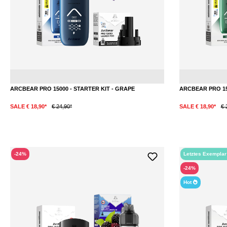
Traube
ARCBEAR PRO 15000 - STARTER KIT - GRAPE
ARCBEAR PRO 150
SALE € 18,90*
€ 24,90*
SALE € 18,90*
€ 
-24%
Letztes Exempla
-24%
Hot