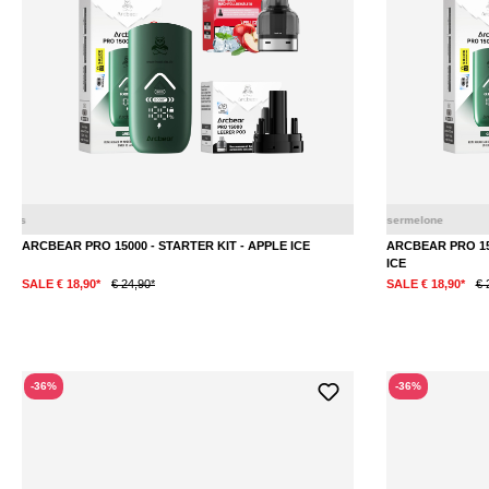
Apfel
Eis
ARCBEAR PRO 15000 - STARTER KIT - APPLE ICE
ARCBEAR PRO 15
ICE
SALE € 18,90*
€ 24,90*
SALE € 18,90*
€ 
-36%
-36%