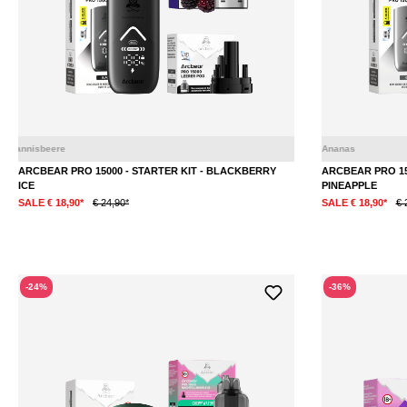
Eis
Johan
ARCBEAR PRO 15000 - STARTER KIT - BLACKBERRY
ARCBEAR PRO 15
ICE
PINEAPPLE
SALE € 18,90*
€ 24,90*
SALE € 18,90*
€ 
-24%
-36%