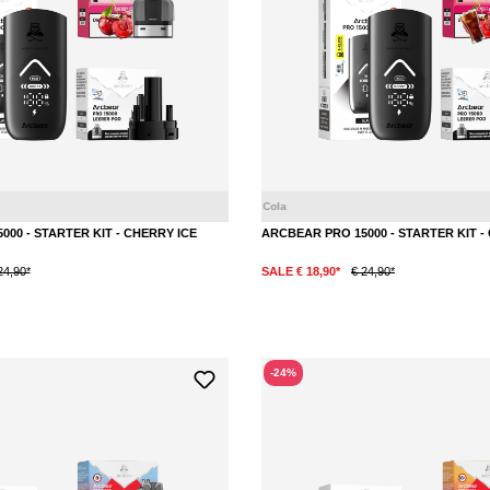
Eis
Kirsche
00 - STARTER KIT - CHERRY ICE
ARCBEAR PRO 15000 - STARTER KIT 
24,90*
SALE € 18,90*
€ 24,90*
-24%