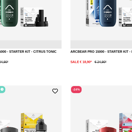
Zitrone
Tonic
00 - STARTER KIT - CITRUS TONIC
ARCBEAR PRO 15000 - STARTER KIT 
24,90*
SALE € 18,90*
€ 24,90*
DETAILS
r
-24%