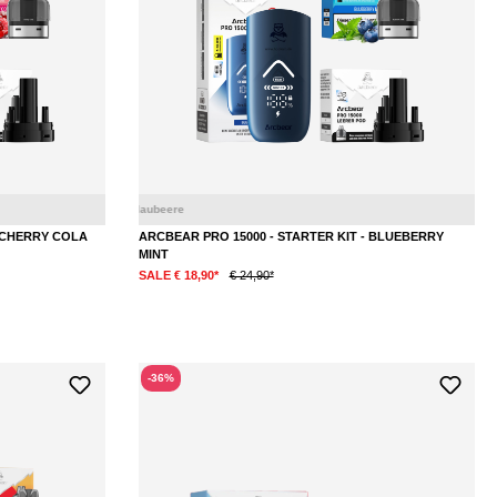
Kirsche
Cola
- CHERRY COLA
ARCBEAR PRO 15000 - STARTER KIT - BLUEBERRY
MINT
SALE € 18,90*
€ 24,90*
-36%