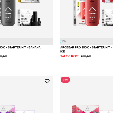
nisbeere
Banane
Ananas
000 - STARTER KIT - BANANA
ARCBEAR PRO 15000 - STARTER KIT 
ICE
24,90*
SALE € 18,90*
€ 24,90*
-36%