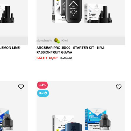
Passionsfrucht
Zitrone
Kiwi
Limette
 LEMON LIME
ARCBEAR PRO 15000 - STARTER KIT - KIWI
PASSIONFRUIT GUAVA
SALE € 18,90*
€ 24,90*
-24%
Hot