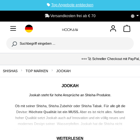
Top Angebote entdecken
tinhalt springen
Versandkosten frei ab € 70
+++ 🚀 Schneller Checkout mit PayPal,
SHISHAS
TOP MARKEN
JOOKAH
JOOKAH
Jookah steht für hohe Ansprüche an
Shisha
-Produkte.
Ob mit seiner Shisha, Shisha Zubehör oder
Shisha Tabak
. Für alle gilt die
Devise:
Höchste Qualität ist ein MUSS.
Aber es ist nicht alles. Neben
hoher Qualität setzt Jookah auch auf Innovation und ein völlig neues und
modernes Design seiner Wasserpfeifen. Jookah hat die Shisha nicht
erfunden, aber er setzt mit seinen innovativen Ideen ganz neue Maßstäbe.
WEITERLESEN