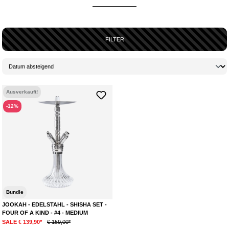
WOHER KOMMEN DIE PRODUKTE VON JOOKAH?
Auch die Produktion der Wasserpfeifen findet in Deutschland statt. Die
Shisha-Welt darf sich also auf coole Wasserpfeifen und handgefertigte
Tabakköpfe freuen. Bei Jookah findest du auch Mundstücke,
FILTER
Kohleanzünder
, Schläuche und vieles mehr. Jookah ist sicherlich ein
Shisha-Hersteller mit Visionen für die Zukunft und verspricht viel
Spannung mit neuen Shisha-Produkten.
Ausverkauft!
-12%
Bundle
JOOKAH - EDELSTAHL - SHISHA SET -
FOUR OF A KIND - #4 - MEDIUM
SALE € 139,90*
€ 159,00*