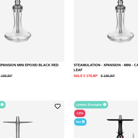
PANSION MINI EPOXID BLACK RED
STEAMULATION - XPANSION - MINI - C
LEAF
 199,90*
SALE € 179,90*
€ 199,90*
r
Letztes Exemplar
-13%
Hot