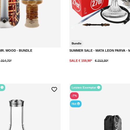
Bundle
MR. WOOD - BUNDLE
SUMMER SALE - MATA LEON PARVA - 
 314,70*
SALE € 159,90*
€ 213,30*
DETAILS
r
Letztes Exemplar
-7%
Hot