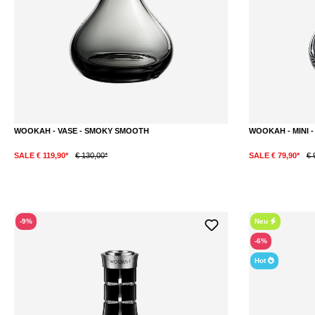
WOOKAH - VASE - SMOKY SMOOTH
WOOKAH - MINI 
SALE € 119,90*
€ 130,00*
SALE € 79,90*
€ 
-9%
Neu
-6%
Hot