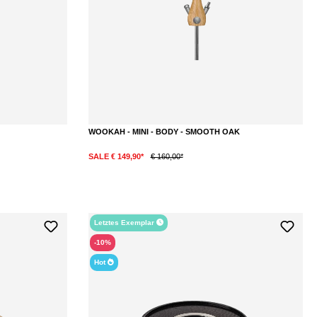
WOOKAH - MINI - BODY - SMOOTH OAK
SALE € 149,90*
€ 160,00*
Letztes Exemplar
-10%
Hot