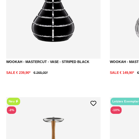
WOOKAH - MASTERCUT - VASE - STRIPED BLACK
WOOKAH - MASTE
SALE € 239,90*
€ 265,00*
SALE € 149,90*
€
Neu
Letztes Exempla
-3%
-10%