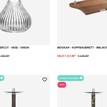
RCUT - VASE - ONION
WOOKAH - KOPFBAUBRETT - WALNU
 159,00*
SALE € 117,90*
€ 125,00*
r
Letztes Exemplar
-10%