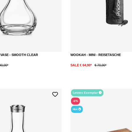
- VASE - SMOOTH CLEAR
WOOKAH - MINI - REISETASCHE
90,00*
SALE € 64,90*
€ 70,00*
Letztes Exemplar
-6%
Hot