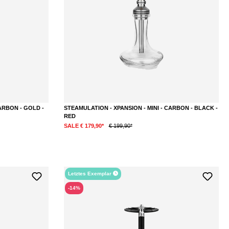
ARBON - GOLD -
STEAMULATION - XPANSION - MINI - CARBON - BLACK -
RED
SALE € 179,90*
€ 199,90*
Letztes Exemplar
-14%