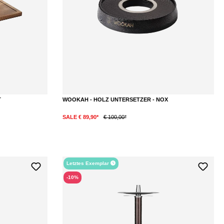
T
WOOKAH - HOLZ UNTERSETZER - NOX
SALE € 89,90*
€ 100,00*
Letztes Exemplar
-10%