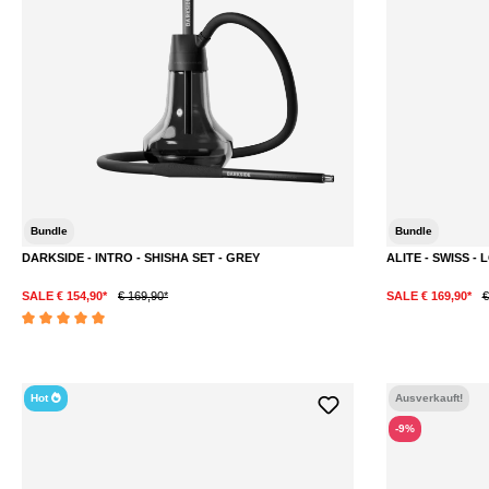
Bundle
Bundle
DARKSIDE - INTRO - SHISHA SET - GREY
ALITE - SWISS -
SALE € 154,90*
€ 169,90*
SALE € 169,90*
€
Durchschnittliche Bewertung von 5 von 5 Sternen
Hot
Ausverkauft!
-9%