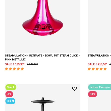
STEAMULATION - ULTIMATE - BOWL MIT STEAM CLICK -
STEAMULATION - 
PINK METALLIC
SALE € 129,90*
€ 149,90*
SALE € 219,90*
€
Durchschnittliche Bewertung von 5 von 5 Sternen
Durchschnittliche 
Neu
Letztes Exempla
-9%
-11%
Hot