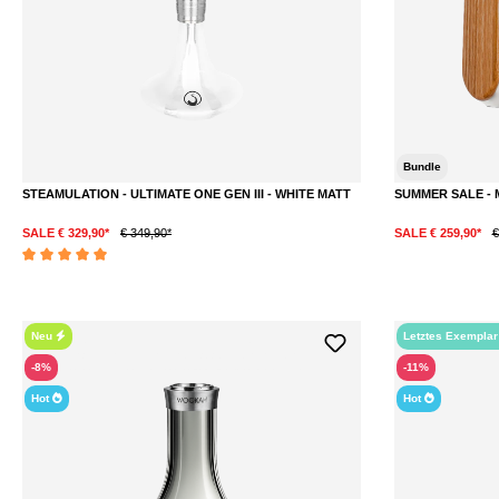
Bundle
STEAMULATION - ULTIMATE ONE GEN III - WHITE MATT
SUMMER SALE - 
SALE € 329,90*
€ 349,90*
SALE € 259,90*
€
Durchschnittliche Bewertung von 5 von 5 Sternen
Neu
Letztes Exempla
-8%
-11%
Hot
Hot