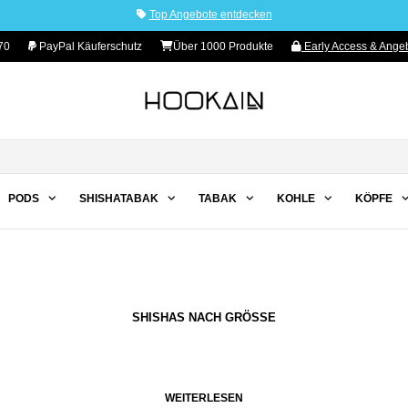
Top Angebote entdecken
70
PayPal Käuferschutz
Über 1000 Produkte
Early Access & Angeb
PODS
SHISHATABAK
TABAK
KOHLE
KÖPFE
SHISHAS NACH GRÖSSE
WEITERLESEN