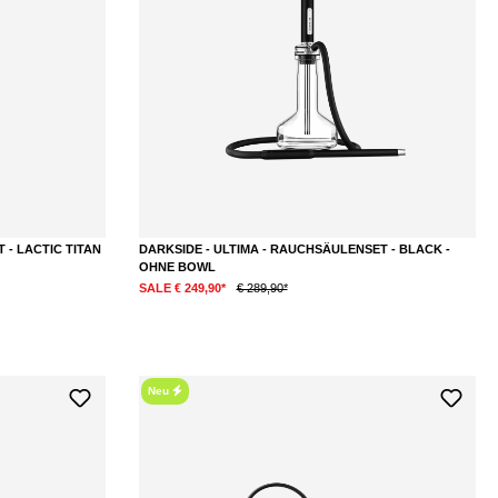
 - LACTIC TITAN
DARKSIDE - ULTIMA - RAUCHSÄULENSET - BLACK -
OHNE BOWL
SALE € 249,90*
€ 289,90*
Neu