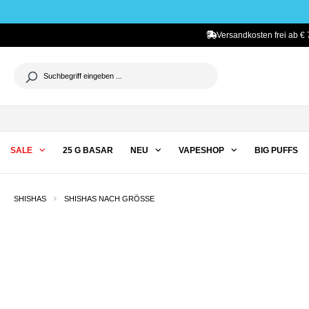
he springen
Zur Hauptnavigation springen
Versandkosten frei ab € 
SALE
25 G BASAR
NEU
VAPESHOP
BIG PUFFS
SHISHAS
SHISHAS NACH GRÖSSE