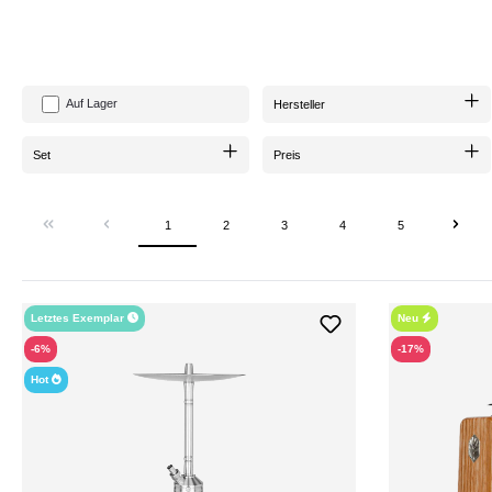
Auf Lager
Hersteller
Set
Preis
1
2
3
4
5
Letztes Exemplar
Neu
-6%
-17%
Hot