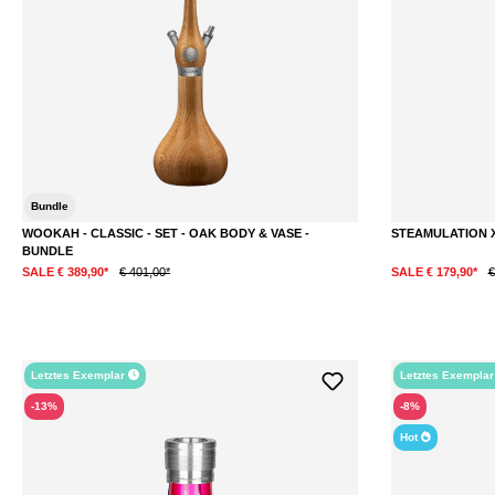
Bundle
WOOKAH - CLASSIC - SET - OAK BODY & VASE -
STEAMULATION X
BUNDLE
SALE € 389,90*
€ 401,00*
SALE € 179,90*
€
Letztes Exemplar
Letztes Exempla
-13%
-8%
Hot