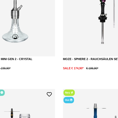
MINI GEN 2 - CRYSTAL
MOZE - SPHERE 2 - RAUCHSÄULEN SET
 239,90*
SALE € 174,90*
€ 199,90*
Bewertung von 5 von 5 Sternen
r
Neu
Hot