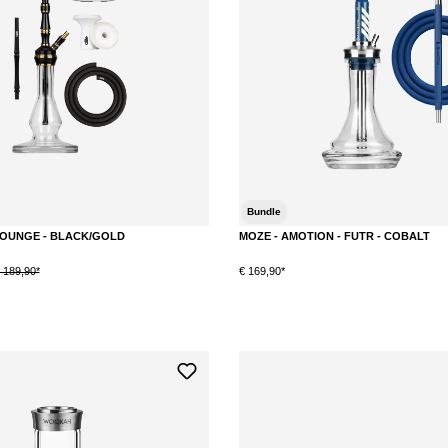
Bundle
 LOUNGE - BLACK/GOLD
MOZE - AMOTION - FUTR - COBALT
 189,90*
€ 169,90*