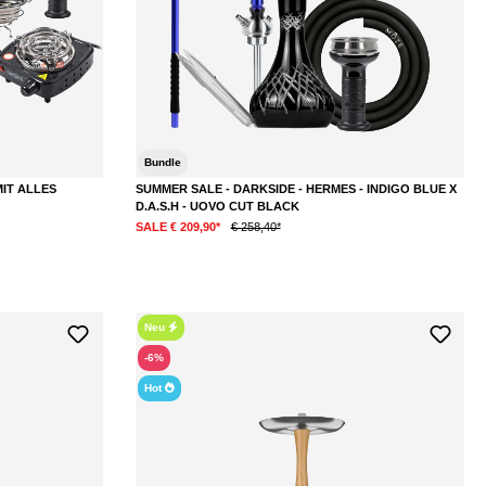
Bundle
MIT ALLES
SUMMER SALE - DARKSIDE - HERMES - INDIGO BLUE X
D.A.S.H - UOVO CUT BLACK
SALE € 209,90*
€ 258,40*
Neu
-6%
Hot