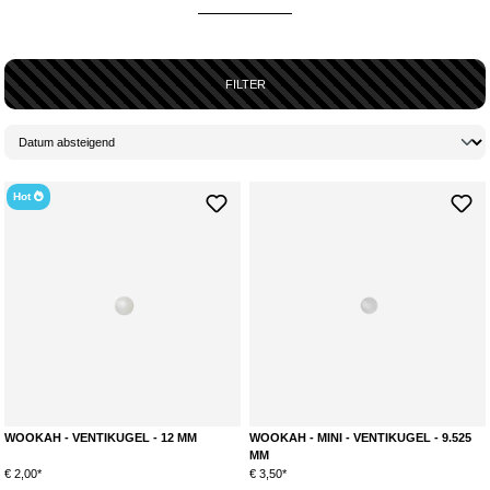
aus Polyamid oder Metall gefertigt. Für wenig Geld kannst Du diese
Kugeln verschiedener Marken kaufen und sofort austesten, ob die
Nutzung für Dich Sinn macht. Wenn zwei oder mehr Leute gleichzeitig an
der Wasserpfeife rauchen, so sind diese Shisha Ventilkugeln wirklich
FILTER
unerlässlich. Ohne diese Kugeln müssten immer alle, die nicht an der
Reihe sind zu rauchen, den Schlauch zuhalten. Nur so, oder eben durch
die Kugeln, können auch mehrere Leute gleichzeitig bequem rauchen.
Ventilkugel für Shisha Ausblasventile und Schlauchadapter für
einen guten Durchzug. So können mehrere Leute gleichzeitig an
Hot
einer Shisha rauchen
Die Kugeln kommen in verschiedenen Ausführungen daher, so gibt es
welche aus Kunststoff bzw. aus Polyamid oder auch welche
aus rostfreiem Chrom bzw. Edelstahl. Weiterhin findest du bei Hookain
auch spezielle Kugeln aus Borosilikatglas. Sie erfüllen alle den selben
Zweck, unterscheiden sich aber in Ihrer Verarbeitung und Haptik.Wichtig
ist, dass die Kugeln nicht im Adapter verklemmen, deshalb achte darauf,
die passende Größe zu holen.
WOOKAH - VENTIKUGEL - 12 MM
WOOKAH - MINI - VENTIKUGEL - 9.525
MM
€ 2,00*
€ 3,50*