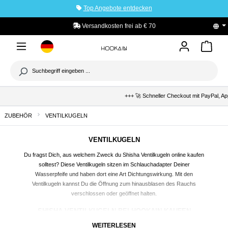
Top Angebote entdecken
tinhalt springen
Versandkosten frei ab € 70
PayPal K
+++ 🚀 Schneller Checkout mit PayPal, Apple P
ZUBEHÖR
VENTILKUGELN
VENTILKUGELN
Du fragst Dich, aus welchem Zweck du
Shisha
Ventilkugeln online kaufen
solltest? Diese Ventilkugeln sitzen im Schlauchadapter Deiner
Wasserpfeife und haben dort eine Art Dichtungswirkung. Mit den
Ventilkugeln kannst Du die Öffnung zum hinausblasen des Rauchs
verschlossen oder geöffnet halten.
SHISHA VENTILKUGELN BEI HOOKAIN KAUFEN
Die Ventilkugeln für die Wasserpfeife aus unserem Sortiment sind großteils
WEITERLESEN