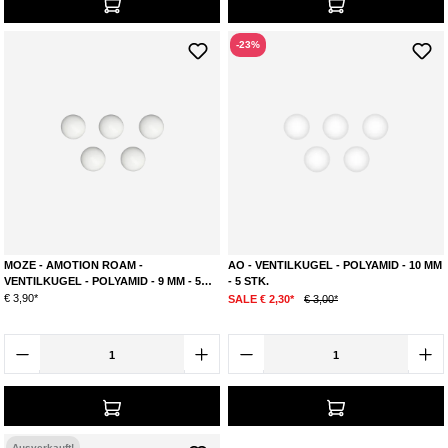
-23%
MOZE - AMOTION ROAM -
AO - VENTILKUGEL - POLYAMID - 10 MM
VENTILKUGEL - POLYAMID - 9 MM - 5
- 5 STK.
STK.
€ 3,90*
SALE € 2,30*
€ 3,00*
Ausverkauft!