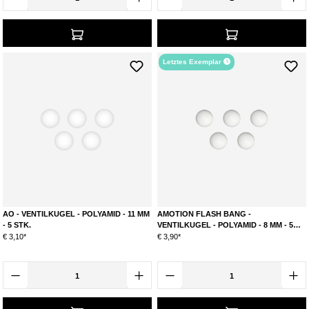
Letztes Exemplar
AO - VENTILKUGEL - POLYAMID - 11 MM
AMOTION FLASH BANG -
- 5 STK.
VENTILKUGEL - POLYAMID - 8 MM - 5
STK.
€ 3,10*
€ 3,90*