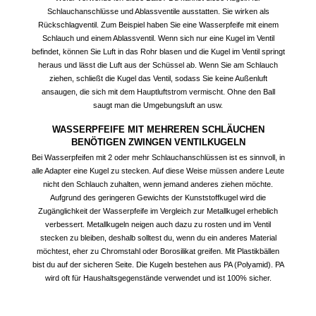
Schlauchanschlüsse und Ablassventile ausstatten. Sie wirken als
Rückschlagventil. Zum Beispiel haben Sie eine Wasserpfeife mit einem
Schlauch und einem Ablassventil. Wenn sich nur eine Kugel im Ventil
befindet, können Sie Luft in das Rohr blasen und die Kugel im Ventil springt
heraus und lässt die Luft aus der Schüssel ab. Wenn Sie am Schlauch
ziehen, schließt die Kugel das Ventil, sodass Sie keine Außenluft
ansaugen, die sich mit dem Hauptluftstrom vermischt. Ohne den Ball
saugt man die Umgebungsluft an usw.
WASSERPFEIFE MIT MEHREREN SCHLÄUCHEN
BENÖTIGEN ZWINGEN VENTILKUGELN
Bei Wasserpfeifen mit 2 oder mehr Schlauchanschlüssen ist es sinnvoll, in
alle Adapter eine Kugel zu stecken. Auf diese Weise müssen andere Leute
nicht den Schlauch zuhalten, wenn jemand anderes ziehen möchte.
Aufgrund des geringeren Gewichts der Kunststoffkugel wird die
Zugänglichkeit der Wasserpfeife im Vergleich zur Metallkugel erheblich
verbessert. Metallkugeln neigen auch dazu zu rosten und im Ventil
stecken zu bleiben, deshalb solltest du, wenn du ein anderes Material
möchtest, eher zu Chromstahl oder Borosilikat greifen. Mit Plastikbällen
bist du auf der sicheren Seite. Die Kugeln bestehen aus PA (Polyamid). PA
wird oft für Haushaltsgegenstände verwendet und ist 100% sicher.