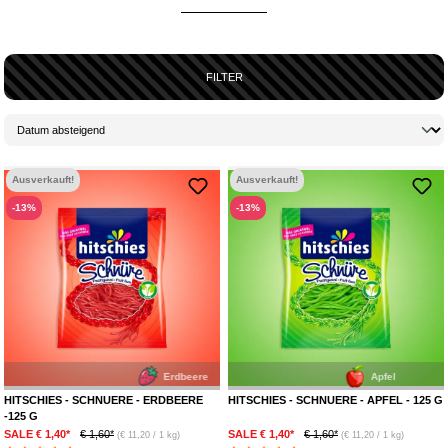
FILTER
Ausverkauft!
Ausverkauft!
-13%
-13%
Erdbeere
Apfel
HITSCHIES - SCHNUERE - ERDBEERE
HITSCHIES - SCHNUERE - APFEL - 125 G
-125 G
SALE € 1,40*
€ 1,60*
SALE € 1,40*
€ 1,60*
(€ 11,20 / 1 kg)
(€ 11,20 / 1 kg)