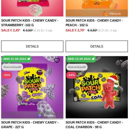
Pfirisch
SOUR PATCH KIDS - CHEWY CANDY -
SOUR PATCH KIDS - CHEWY CANDY -
STRAWBERRY -102 G
PEACH - 102 G
SALE € 2,43*
€ 3,50*
SALE € 2,70*
€ 3,50*
(€ 24,30 / 1 kg)
(€ 27,00 / 1 kg)
DETAILS
DETAILS
MHD 31.08.2024
MHD 15.08.2024
Ausverkauft!
Ausverkauft!
-33%
-54%
Traube
SOUR PATCH KIDS - CHEWY CANDY -
SOUR PATCH KIDS - CHEWY CANDY -
GRAPE - 227 G
COAL CHARBON - 99 G