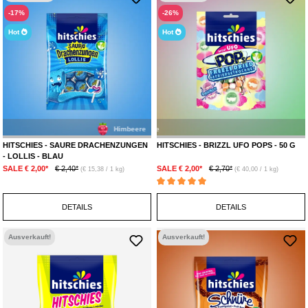
-17%
-26%
Hot
Hot
Himbeere
Apfe
HITSCHIES - SAURE DRACHENZUNGEN
HITSCHIES - BRIZZL UFO POPS - 50 G
- LOLLIS - BLAU
SALE € 2,00*
€ 2,40*
SALE € 2,00*
€ 2,70*
(€ 15,38 / 1 kg)
(€ 40,00 / 1 kg)
Durchschnittliche Bewertung von 5 von 5 Ste
DETAILS
DETAILS
Ausverkauft!
Ausverkauft!