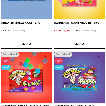
OREO - BIRTHDAY CAKE - 97 G
WARHEADS - SOUR WEDGIES - 99 G
€ 4,50*
SALE € 2,00*
€ 3,90*
(€ 45,00 / 1 kg)
(€ 20,00 / 1 kg)
DETAILS
DETAILS
Ausverkauft!
Ausverkauft!
-57%
-57%
Hot
Hot