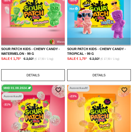
-50%
-50%
Hot
Wassermelone
Fruchtmix
SOUR PATCH KIDS - CHEWY CANDY -
SOUR PATCH KIDS - CHEWY CANDY -
WATERMELON - 99 G
TROPICAL - 99 G
SALE € 1,75*
€ 3,50*
SALE € 1,75*
€ 3,50*
(€ 17,50 / 1 kg)
(€ 17,50 / 1 kg)
DETAILS
DETAILS
MHD 01.08.2024
Ausverkauft!
Ausverkauft!
-23%
-31%