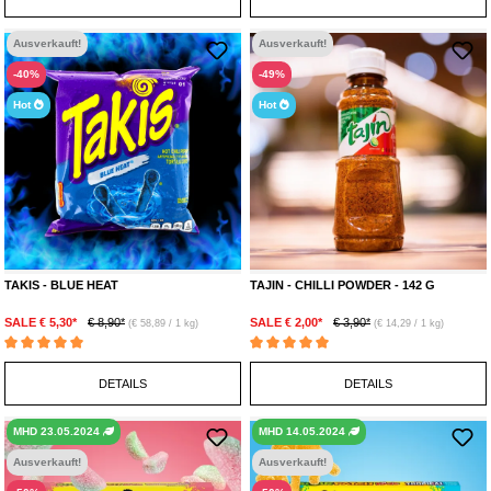
Ausverkauft!
Ausverkauft!
-40%
-49%
Hot
Hot
TAKIS - BLUE HEAT
TAJIN - CHILLI POWDER - 142 G
SALE € 5,30*
€ 8,90*
SALE € 2,00*
€ 3,90*
(€ 58,89 / 1 kg)
(€ 14,29 / 1 kg)
Durchschnittliche Bewertung von 5 von 5 Sternen
Durchschnittliche Bewertung von 5 von 5 Ste
DETAILS
DETAILS
MHD 23.05.2024
MHD 14.05.2024
Ausverkauft!
Ausverkauft!