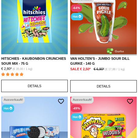
-64%
Hot
Gurke
HITSCHIES - KAUBONBON CRUNCHIES
VAN HOLTEN'S - JUMBO SOUR DILL
SOUR MIX - 75 G
GURKE - 140 G
€ 2,80*
SALE € 2,50*
€ 6,90*
(€ 35,00 / 1 kg)
(€ 17,86 / 1 kg)
Durchschnittliche Bewertung von 5 von 5 Sternen
DETAILS
DETAILS
Ausverkauft!
Ausverkauft!
Hot
-49%
Hot