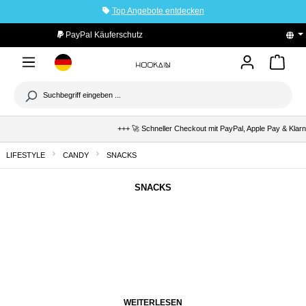
Top Angebote entdecken
tinhalt springen
PayPal Käuferschutz
+++ 🚀 Schneller Checkout mit PayPal, Apple Pay & Klarna +++ 🛡️
LIFESTYLE
CANDY
SNACKS
SNACKS
WEITERLESEN