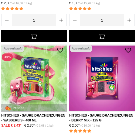
€ 2,00*
€ 1,90*
(€ 16,00 / 1 kg)
(€ 15,20 / 1 kg)
Durchschnittliche Bewertung von 5 von 5 Sternen
Durchschnittliche Bewertung von 5 von 5 Ste
Ausverkauft!
Ausverkauft!
-10%
Apfel
Erdbeere
Kirsche
HITSCHIES - SAURE DRACHENZUNGEN
HITSCHIES - SAURE DRACHENZUNGEN
- WASSEREIS - 400 ML
- BERRY MIX - 125 G
€ 2,00*
SALE € 2,43*
€ 2,70*
(€ 16,00 / 1 kg)
(€ 6,08 / 1 kg)