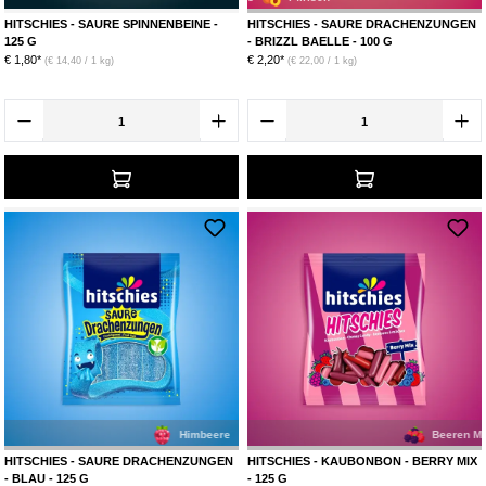
HITSCHIES - SAURE SPINNENBEINE -
HITSCHIES - SAURE DRACHENZUNGEN
125 G
- BRIZZL BAELLE - 100 G
€ 1,80*
€ 2,20*
(€ 14,40 / 1 kg)
(€ 22,00 / 1 kg)
Himbeere
Beeren Mix
HITSCHIES - SAURE DRACHENZUNGEN
HITSCHIES - KAUBONBON - BERRY MIX
- BLAU - 125 G
- 125 G