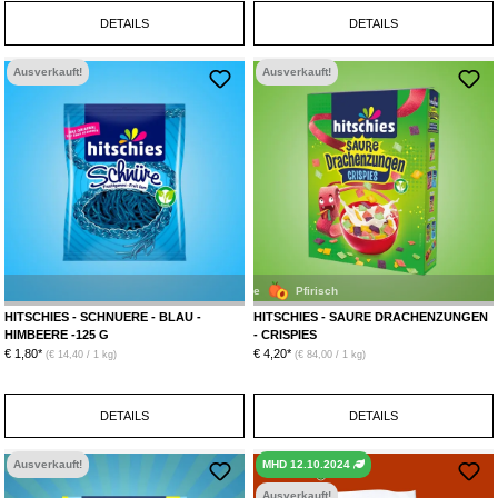
Durchschnittliche Bewertung von 5 von 5 Ste
DETAILS
DETAILS
Ausverkauft!
Ausverkauft!
Blaue Himbeere
Himbeere
HITSCHIES - SCHNUERE - BLAU -
HITSCHIES - SAURE DRACHENZUNGEN
HIMBEERE -125 G
- CRISPIES
€ 1,80*
€ 4,20*
(€ 14,40 / 1 kg)
(€ 84,00 / 1 kg)
DETAILS
DETAILS
Ausverkauft!
MHD 12.10.2024
Ausverkauft!