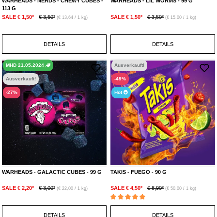
WARHEADS - NERDS - CHEWY CUBES -
WARHEADS - LIL WORMS - 99 G
113 G
SALE € 1,50*
€ 3,50*
SALE € 1,50*
€ 3,50*
(€ 13,64 / 1 kg)
(€ 15,00 / 1 kg)
DETAILS
DETAILS
MHD 21.05.2024
Ausverkauft!
Ausverkauft!
-49%
-27%
Hot
WARHEADS - GALACTIC CUBES - 99 G
TAKIS - FUEGO - 90 G
SALE € 2,20*
€ 3,00*
SALE € 4,50*
€ 8,90*
(€ 22,00 / 1 kg)
(€ 50,00 / 1 kg)
Durchschnittliche Bewertung von 5 von 5 Ste
DETAILS
DETAILS