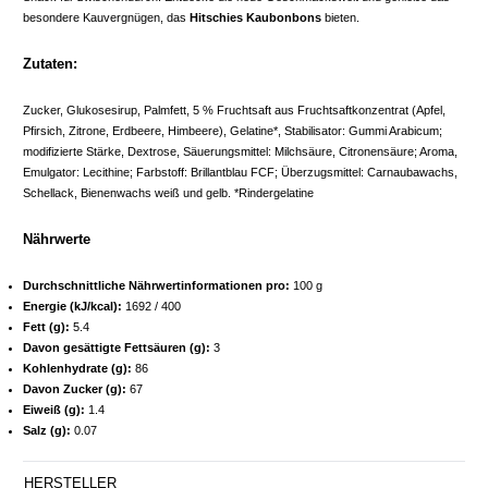
besondere Kauvergnügen, das
Hitschies Kaubonbons
bieten.
Zutaten:
Zucker, Glukosesirup, Palmfett, 5 % Fruchtsaft aus Fruchtsaftkonzentrat (Apfel,
Pfirsich, Zitrone, Erdbeere, Himbeere), Gelatine*, Stabilisator: Gummi Arabicum;
modifizierte Stärke, Dextrose, Säuerungsmittel: Milchsäure, Citronensäure; Aroma,
Emulgator: Lecithine; Farbstoff: Brillantblau FCF; Überzugsmittel: Carnaubawachs,
Schellack, Bienenwachs weiß und gelb. *Rindergelatine
Nährwerte
Durchschnittliche Nährwertinformationen pro:
100 g
Energie (kJ/kcal):
1692 / 400
Fett (g):
5.4
Davon gesättigte Fettsäuren (g):
3
Kohlenhydrate (g):
86
Davon Zucker (g):
67
Eiweiß (g):
1.4
Salz (g):
0.07
HERSTELLER