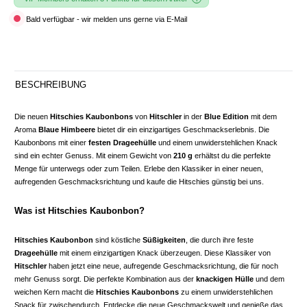
Bald verfügbar - wir melden uns gerne via E-Mail
BESCHREIBUNG
Die neuen
Hitschies Kaubonbons
von
Hitschler
in der
Blue Edition
mit dem
Aroma
Blaue Himbeere
bietet dir ein einzigartiges Geschmackserlebnis. Die
Kaubonbons mit einer
festen Drageehülle
und einem unwiderstehlichen Knack
sind ein echter Genuss. Mit einem Gewicht von
210 g
erhältst du die perfekte
Menge für unterwegs oder zum Teilen. Erlebe den Klassiker in einer neuen,
aufregenden Geschmacksrichtung und kaufe die Hitschies günstig bei uns.
Was ist Hitschies Kaubonbon?
Hitschies Kaubonbon
sind köstliche
Süßigkeiten
, die durch ihre feste
Drageehülle
mit einem einzigartigen Knack überzeugen. Diese Klassiker von
Hitschler
haben jetzt eine neue, aufregende Geschmacksrichtung, die für noch
mehr Genuss sorgt. Die perfekte Kombination aus der
knackigen Hülle
und dem
weichen Kern macht die
Hitschies Kaubonbons
zu einem unwiderstehlichen
Snack für zwischendurch. Entdecke die neue Geschmackswelt und genieße das