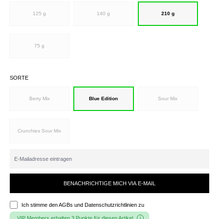
125 g
140 g
210 g
75 g
SORTE
Berry Mix
Blue Edition
Sour Mix
Crunchies Sour Mix
BENACHRICHTIGE MICH VIA E-MAIL
Ich stimme den
AGBs und Datenschutzrichtlinien
zu
VIP Members erhalten 3 Punkte für diesen Artikel