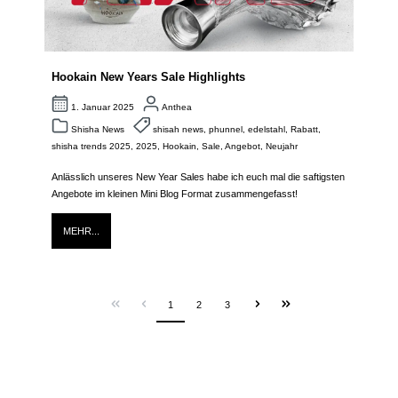
Hookain New Years Sale Highlights
1. Januar 2025
Anthea
Shisha News
shisah news
,
phunnel
,
edelstahl
,
Rabatt
,
shisha trends 2025
,
2025
,
Hookain
,
Sale
,
Angebot
,
Neujahr
Anlässlich unseres New Year Sales habe ich euch mal die saftigsten
Angebote im kleinen Mini Blog Format zusammengefasst!
MEHR...
1
2
3