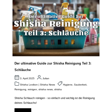
Der ultimative Guide zur Shisha Reinigung Teil 3:
Schläuche
3. April 2025
Julian
Shisha Lexikon
|
Shisha News
Hygiene
,
Sauberkeit
,
Reinigung
,
reinigen
,
shisha news
,
shisha
Shisha Schlauch
reinigen - so einfach und wichtig ist die Reinigung
deines Schlauchs!