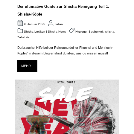
Der ultimative Guide zur Shisha Reinigung Teil 1:
Shisha-Köpfe
9. Januar 2025
Julian
Shisha Lexikon
|
Shisha News
Hygiene
,
Sauberkeit
,
shisha
,
Zubehör
Du brauchst Hilfe bei der Reinigung deiner
Phunnel
und Mehrloch-
Köpfe? In diesem Blog erfährst du alles, was du wissen musst!
MEHR...