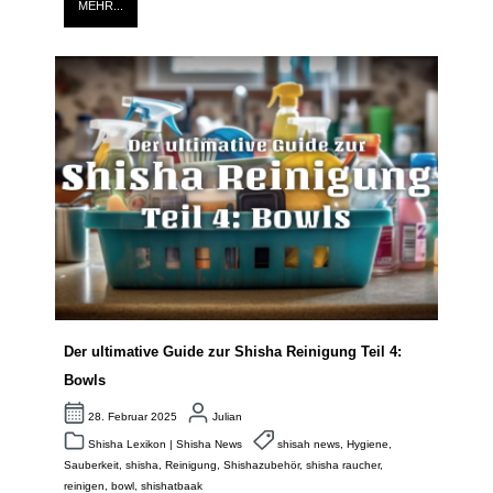
MEHR...
Der ultimative Guide zur Shisha Reinigung Teil 4:
Bowls
28. Februar 2025
Julian
Shisha Lexikon
|
Shisha News
shisah news
,
Hygiene
,
Sauberkeit
,
shisha
,
Reinigung
,
Shishazubehör
,
shisha raucher
,
reinigen
,
bowl
,
shishatbaak