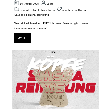
16. Januar 2025
Julian
Shisha Lexikon
|
Shisha News
shisah news
,
Hygiene
,
Sauberkeit
,
shisha
,
Reinigung
Wie reinige ich meinen
HMD
? Mit dieser Anleitung glänzt deine
Smokebox
wieder wie neu!
MEHR...