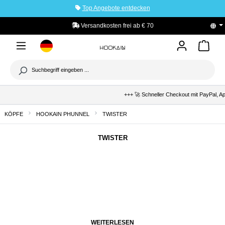
Top Angebote entdecken
tinhalt springen
Versandkosten frei ab € 70
PayPal K
+++ 🚀 Schneller Checkout mit PayPal, Apple 
KÖPFE
HOOKAIN PHUNNEL
TWISTER
TWISTER
WEITERLESEN