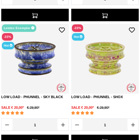
Letztes Exemplar
-33%
-33%
Hot
Hot
LOW LOAD - PHUNNEL - SKY BLACK
LOW LOAD - PHUNNEL - SHOX
SALE € 20,00*
€ 29,90*
SALE € 20,00*
€ 29,90*
Durchschnittliche Bewertung von 4.9 von 5 Sternen
Durchschnittliche Bewertung von 4.9 von 5 S