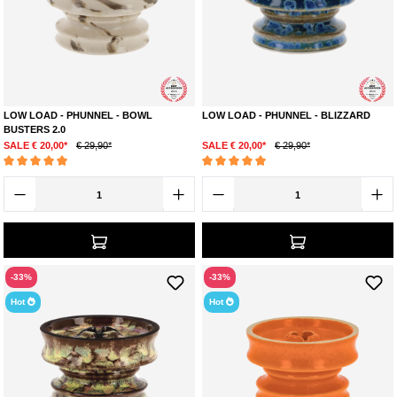
LOW LOAD - PHUNNEL - BOWL
LOW LOAD - PHUNNEL - BLIZZARD
BUSTERS 2.0
SALE € 20,00*
€ 29,90*
SALE € 20,00*
€ 29,90*
Durchschnittliche Bewertung von 4.9 von 5 Sternen
Durchschnittliche Bewertung von 4.9 von 5 S
-33%
-33%
Hot
Hot