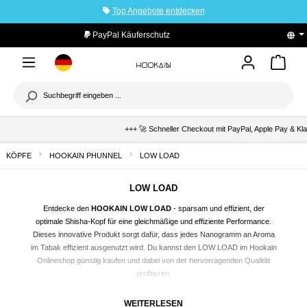
Top Angebote entdecken
tinhalt springen
PayPal Käuferschutz
+++ 🚀 Schneller Checkout mit PayPal, Apple Pay & Klarn
KÖPFE
HOOKAIN PHUNNEL
LOW LOAD
LOW LOAD
Entdecke den
HOOKAIN LOW LOAD
- sparsam und effizient, der
optimale
Shisha
-Kopf für eine gleichmäßige und effiziente Performance.
Dieses innovative Produkt sorgt dafür, dass jedes Nanogramm an Aroma
im Tabak effizient ausgenutzt wird. Du kannst den LOW LOAD im Hookain
Onlineshop günstig kaufen und dabei von der hervorragenden Qualität
profitieren.
WARUM IST DER LOW LOAD SO EFFIZIENT?
WEITERLESEN