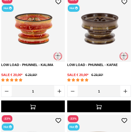
Hot
Hot
LOW LOAD - PHUNNEL - KALIMA
LOW LOAD - PHUNNEL - KAFAE
SALE € 20,00*
€ 29,90*
SALE € 20,00*
€ 29,90*
Durchschnittliche Bewertung von 4.9 von 5 Sternen
Durchschnittliche Bewertung von 4.9 von 5 S
-33%
-33%
Hot
Hot