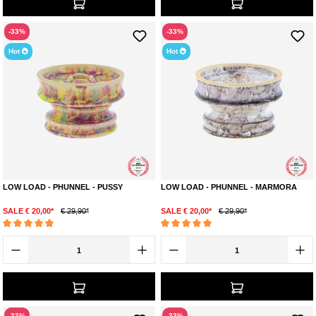
-33%
-33%
Hot
Hot
LOW LOAD - PHUNNEL - PUSSY
LOW LOAD - PHUNNEL - MARMORA
SALE € 20,00*
€ 29,90*
SALE € 20,00*
€ 29,90*
Durchschnittliche Bewertung von 4.9 von 5 Sternen
Durchschnittliche Bewertung von 4.9 von 5 S
-33%
-33%